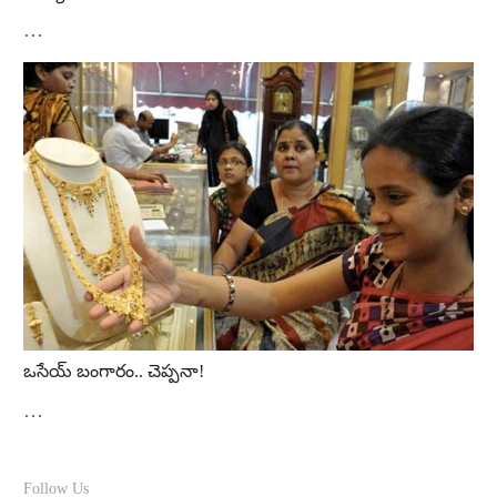
…
ఒసేయ్‌ బంగారం.. చెప్పనా!
…
Follow Us