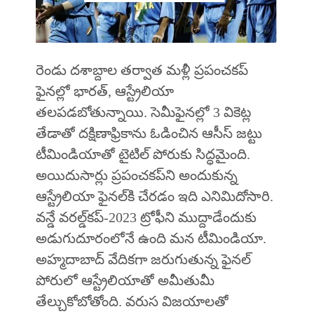
రెండు దశాబ్దాల తర్వాత మళ్లీ ప్రపంచకప్‌
ఫైనల్లో భారత్‌, ఆస్ట్రేలియా
తలపడబోతున్నాయి. సెమీఫైనల్లో 3 వికెట్ల
తేడాతో దక్షిణాఫ్రికాను ఓడించిన ఆసీస్‌ జట్టు
టీమిండియాతో టైటిల్‌ పోరుకు సిద్ధమైంది.
అయిదుసార్లు ప్రపంచకప్‌ని అందుకున్న
ఆస్ట్రేలియా ఫైనల్‌కి చేరడం ఇది ఎనిమిదోసారి.
వన్డే వరల్డ్‌కప్‌-2023 ట్రోఫీని ముద్దాడేందుకు
అడుగుదూరంలోనే ఉంది మన టీమిండియా.
అహ్మదాబాద్‌ వేదికగా జరుగుతున్న ఫైనల్‌
పోరులో ఆస్ట్రేలియాతో అమీతుమీ
తేల్చుకోబోతోంది. వరుస విజయాలతో