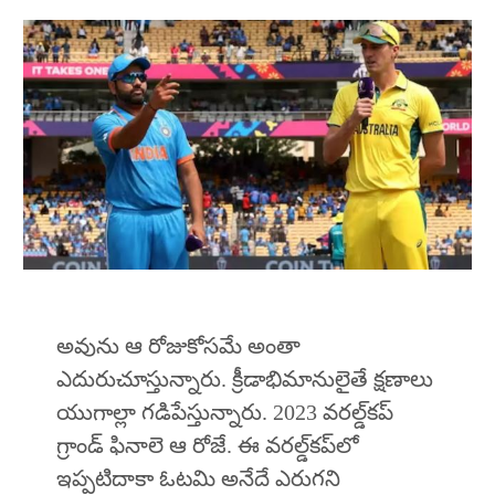
అవును ఆ రోజుకోసమే అంతా
ఎదురుచూస్తున్నారు. క్రీడాభిమానులైతే క్షణాలు
యుగాల్లా గడిపేస్తున్నారు. 2023 వరల్డ్‌కప్‌
గ్రాండ్‌ ఫినాలె ఆ రోజే. ఈ వరల్డ్‌కప్‌లో
ఇప్పటిదాకా ఓటమి అనేదే ఎరుగని