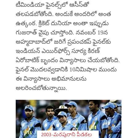
టీమిండియా ఫైనల్స్‌లో ఆసీస్‌తో
తలపడబోతోంది. అందుకే అందరిలో అంత
ఉత్కంఠ. క్రికెట్‌ దునియా అంతా ఇప్పుడు
గుజరాత్‌ వైపు చూస్తోంది. నవంబర్‌ 19న
అహ్మదాబాద్‌లో జరిగే ప్రపంచకప్‌ ఫైనల్‌కు
ఇండియన్‌ ఎయిర్‌ఫోర్స్‌ సూర్య కిరణ్‌
ఏరోబాటిక్‌ బృందం విన్యాసాలు చేయబోతోంది.
ఫైనల్‌ మొదలవ్వడానికి 10నిమిషాల ముందు
ఈ విన్యాసాలు అభిమానులను
అలరించబోతున్నాయి.