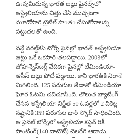
ఊపుమీదున్న భారత జట్టు ఫైనల్స్‌లో
ఆస్ట్రేలియాను చిత్తు చేసి ముచ్చటగా
మూడోసారి టైటిల్‌ సొంతం చేసుకోవాలన్న
పట్టుదలతో ఉంది.
వన్డే వరల్డ్‌కప్‌ టోర్నీ ఫైనల్లో భారత్‌-ఆస్ట్రేలియా
జట్లు ఒకే ఒకసారి తలపడ్డాయి. 2003లో
జోహన్నెస్‌బర్గ్ వేదికగా ఫైనల్లో టీమిండియా-
ఆసీస్‌ జట్లు పోటీ పడ్డాయి. కానీ భారత్‌కి నిరాశే
మిగిలింది. 125 పరుగుల తేడాతో టీమిండియా
ఘోర ఓటమి చవిచూసింది. తొలుత బ్యాటింగ్‌
చేసిన ఆస్ట్రేలియా నిర్ణీత 50 ఓవర్లలో 2 వికెట్ల
నష్టానికి 359 పరుగుల భారీ స్కోర్‌ సాధించింది.
ఆ ఫైనల్‌ టోర్నీలో ఆస్ట్రేలియా కెప్టెన్‌ రికీ
పాంటింగ్‌(140 నాటౌట్‌) చెలరేగి ఆడాడు.