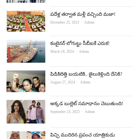
ప‌దేళ్ల త‌ర్వాత మ‌ళ్లీ వ‌చ్చింది మ‌జా!
Author
December 25, 2023
Admin
కంటైనర్‌ లోగుట్టు సీబీఐకే ఎరుక!
Author
March 24, 2024
Admin
పిడికిలెత్తి బయటికి.. జైలుకెళ్లింది దేనికి?
Author
August 27, 2024
Admin
అక్కడ బుల్లెట్‌ సమాధానం చెబుతుంది!
Author
September 23, 2025
Admin
పిచ్చి ముదిరిన ప్రపంచ యాత్రికుడు