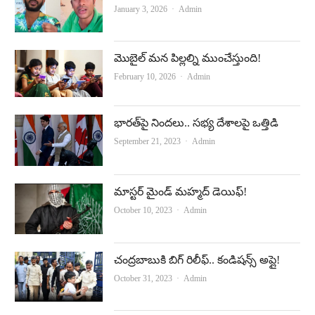
Author
January 3, 2026
Admin
మొబైల్‌ మన పిల్లల్ని ముంచేస్తుంది!
Author
February 10, 2026
Admin
భారత్‌పై నిందలు.. సభ్య దేశాలపై ఒత్తిడి
Author
September 21, 2023
Admin
మాస్టర్‌ మైండ్‌ మహ్మద్‌ డెయిఫ్‌!
Author
October 10, 2023
Admin
చంద్రబాబుకి బిగ్‌ రిలీఫ్‌.. కండిషన్స్‌ అప్లై!
Author
October 31, 2023
Admin