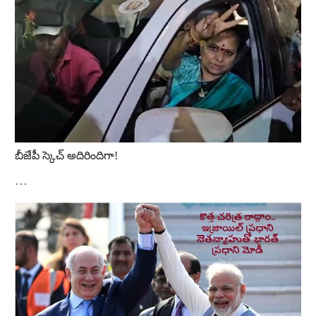
బీజేపీ స్కెచ్‌ అదిరిందిగా!
…