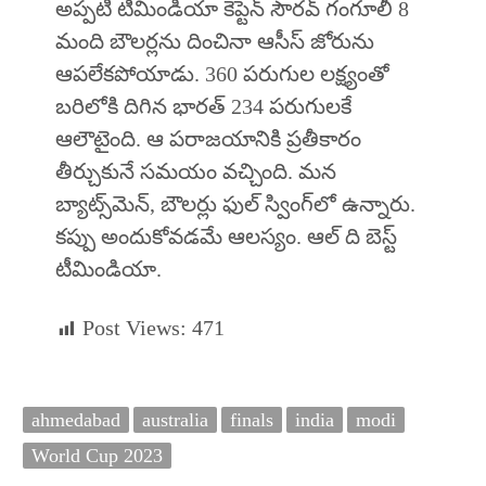
అప్పటి టీమిండియా కెప్టెన్‌ సౌరవ్‌ గంగూలీ 8
మంది బౌలర్లను దించినా ఆసీస్‌ జోరును
ఆపలేకపోయాడు. 360 పరుగుల లక్ష్యంతో
బరిలోకి దిగిన భారత్‌ 234 పరుగులకే
ఆలౌటైంది. ఆ పరాజయానికి ప్రతీకారం
తీర్చుకునే సమయం వచ్చింది. మన
బ్యాట్స్‌మెన్‌, బౌలర్లు ఫుల్‌ స్వింగ్‌లో ఉన్నారు.
కప్పు అందుకోవడమే ఆలస్యం. ఆల్‌ ది బెస్ట్‌
టీమిండియా.
Post Views:
471
ahmedabad
australia
finals
india
modi
World Cup 2023