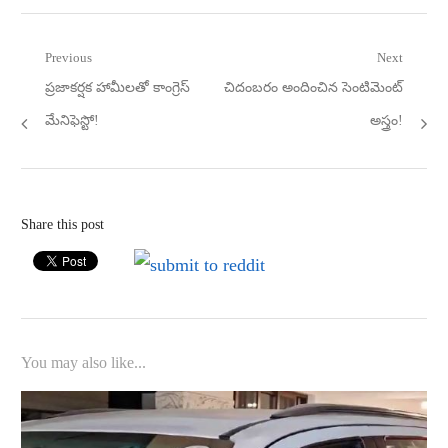
Post
Previous
Next
Previous
Next
ప్రజాకర్షక హామీలతో కాంగ్రెస్‌
చిదంబరం అందించిన సెంటిమెంట్‌
navigation
post:
post:
మేనిఫెస్టో!
అస్త్రం!
Share this post
You may also like...