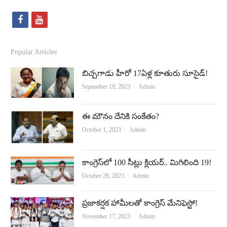
f
y
a
o
c
u
Popular Articles
e
t
బిచ్చగాడు హీరో 17ఏళ్ల కూతురు సూసైడ్‌!
b
u
Author
September 19, 2023
Admin
o
b
o
e
ఈ మౌనం దేనికి సంకేతం?
Author
October 1, 2023
Admin
k
కాంగ్రెస్‌లో 100 సీట్లు క్లియర్‌.. మిగిలింది 19!
Author
October 28, 2023
Admin
ప్రజాకర్షక హామీలతో కాంగ్రెస్‌ మేనిఫెస్టో!
Author
November 17, 2023
Admin