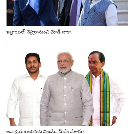
ఇజ్రాయిల్‌: నెహ్రూనుంచి మోడీ దాకా..
…
అన్యాయం జరిగింది నిజమే.. మీరేం చేశారు?