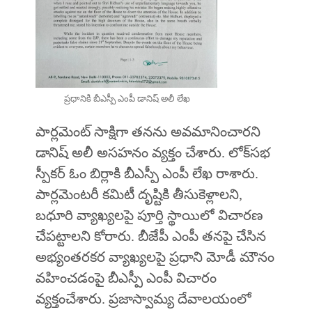
ప్రధానికి బీఎస్పీ ఎంపీ డానిష్ అలీ లేఖ
పార్లమెంట్ సాక్షిగా తనను అవమానించారని
డానిష్‌ అలీ అసహనం వ్యక్తం చేశారు. లోక్‌సభ
స్పీకర్ ఓం బిర్లాకి బీఎస్పీ ఎంపీ లేఖ రాశారు.
పార్లమెంటరీ కమిటీ దృష్టికి తీసుకెళ్లాలని,
బధూరి వ్యాఖ్యలపై పూర్తి స్థాయిలో విచారణ
చేపట్టాలని కోరారు. బీజేపీ ఎంపీ తనపై చేసిన
అభ్యంతరకర వ్యాఖ్యలపై ప్రధాని మోడీ మౌనం
వహించడంపై బీఎస్పీ ఎంపీ విచారం
వ్యక్తంచేశారు. ప్రజాస్వామ్య దేవాలయంలో