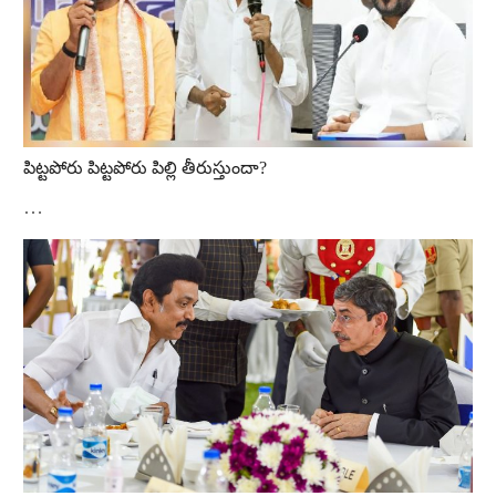
పిట్టపోరు పిట్టపోరు పిల్లి తీరుస్తుందా?
…