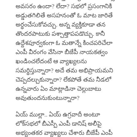
అవసరం ఉందా? లేదా? సభలో ప్రసంగానికి
అడ్డుతగిలితే అసహనంతో ఓ మాట జారితే
అర్ధంచేసుకోవచ్చు. అన్న వ్యక్తికూడా తన
తొందరపాటుకు పశ్చాత్తాపపడొచ్చు. కానీ
ఉద్దేశపూర్వకంగా ఓ మతాన్నే కించపరిచేలా
ఎంపీ వీరంగం వేసినా బీజేపీ నాయకత్వం
ఖండించలేదంటే ఆ వ్యాఖ్యలను
సమర్ధిస్తున్నారా? అదే తమ అభిప్రాయమని
చెప్పదల్చుకున్నారా? లేకపోతే తమ నీడలో
ఉన్నవారు ఏం మాట్లాడినా చెల్లుబాటు
అవుతుందనుకుంటున్నారా?
ఏయ్‌ ముల్లా.. ఏయ్‌ ఉగ్రవాదీ అంటూ
లోక్‌సభలో బీఎస్పీ ఎంపీ డానిష్‌ అలీపై
అభ్యంతకర వ్యాఖ్యలు చేశారు బీజేపీ ఎంపీ