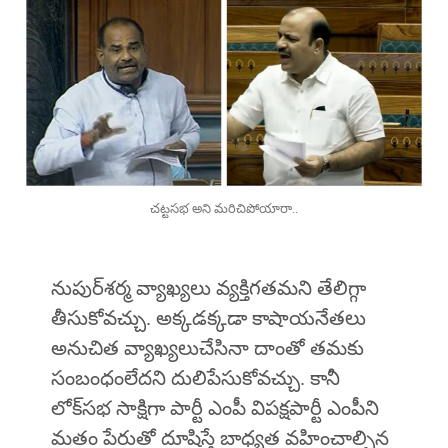
చట్టసభ అని మరిచిపోయారా..
నుపుర్‌శర్మ వ్యాఖ్యలు వ్యక్తిగతమని తేలిగ్గా
తీసుకోవచ్చు. అక్కడక్కడా కాషాయనేతలు
అనుచిత వ్యాఖ్యలుచేసినా దాంతో తమకు
సంబంధంలేదని దులిపేసుకోవచ్చు. కానీ
లోక్‌సభ సాక్షిగా పార్టీ ఎంపీ విపక్షపార్టీ ఎంపీని
మతం పేరుతో దూషిస్తే బాధ్యత వహించాల్సిన