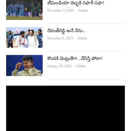
టీమిండియా దెబ్బకి సఫారీ సఫా!
Author
November 5, 2023
Admin
రేవంత్‌రెడ్డి అనే నేను..
Author
December 6, 2023
Admin
కొండకి వెంట్రుకేగా.. వేసేస్తే పోలా!
Author
January 30, 2024
Admin