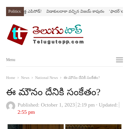
రీస్‌లో కొత్త ఎపిసోడ్‌!
Politics:
విడాకులదాకా వచ్చిన విజయ్‌ కాపురం
‘ఫాదర్‌’ల్యాండ్‌ని న
Menu
Menu
Home
News
National News
ఈ మౌనం దేనికి సంకేతం?
ఈ మౌనం దేనికి సంకేతం?
Published:
October 1, 2023
2:19 pm
Updated:
2:55 pm