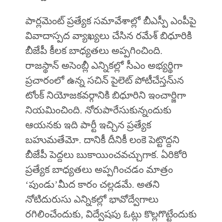
పార్లమెంట్ ప్రత్యేక సమావేశాల్లో బీఎస్పీ ఎంపీపై
వివాదాస్పద వ్యాఖ్యలు చేసిన రమేశ్ బిధూరికి
బీజేపీ కీలక బాధ్యతలు అప్పగించింది.
రాజస్థాన్ అసెంబ్లీ ఎన్నికల్లో సీఎం అభ్యర్థిగా
ప్రచారంలో ఉన్న సచిన్‌ పైలెట్‌ పోటీచేస్తను్న
టోంక్‌ నియోజకవర్గానికి బిధూరిని ఇంచార్జిగా
నియమించింది. నోరుపారేసుకున్నందుకు
ఆయనకు ఇది పార్టీ ఇచ్చిన ప్రత్యేక
బహుమతేమో. దానికీ దీనికీ లంకె పెట్టొద్దని
బీజేపీ పెద్దలు బుకాయించవచ్చుగాక. ఏరికోరి
ప్రత్యేక బాధ్యతలు అప్పగించడం మాత్రం
‘పుండు’మీద కారం చల్లడమే. అతని
నోటిదురుసు ఎన్నికల్లో భావోద్వేగాలు
రగిలించేందుకు, విద్వేషపు ఓట్లు కొల్లగొట్టేందుకు