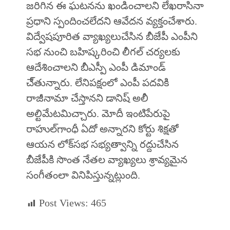
జరిగిన ఈ ఘటనను ఖండించాలని లేఖరాసినా
ప్రధాని స్పందించలేదని ఆవేదన వ్యక్తంచేశారు.
విద్వేషపూరిత వ్యాఖ్యలుచేసిన బీజేపీ ఎంపీని
సభ నుంచి బహిష్కరించి లీగల్ చర్యలకు
ఆదేశించాలని బీఎస్పీ ఎంపీ డిమాండ్‌
చే్తున్నారు. లేనిపక్షంలో ఎంపీ పదవికి
రాజీనామా చేస్తానని డానిష్ అలీ
అల్టిమేటమిచ్చారు. మోదీ ఇంటిపేరుపై
రాహుల్‌గాంధీ ఏదో అన్నారని కోర్టు శిక్షతో
ఆయన లోక్‌సభ సభ్యత్వాన్ని రద్దుచేసిన
బీజేపీకి సొంత నేతల వ్యాఖ్యలు శ్రావ్యమైన
సంగీతంలా వినిపిస్తున్నట్లుంది.
Post Views:
465