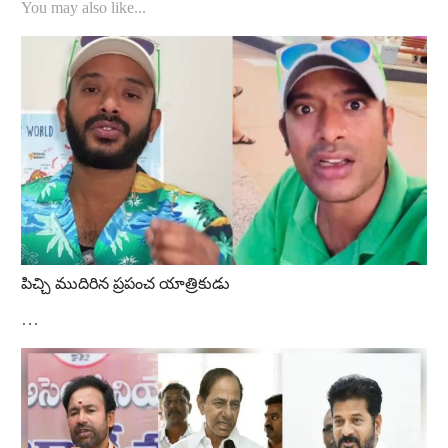
You may also like...
పిచ్చి ముదిరిన ప్రపంచ యాత్రికుడు
…