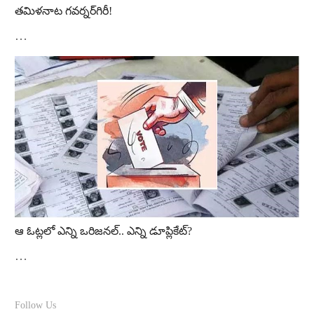
తమిళనాట గవర్నర్‌గిరీ!
…
ఆ ఓట్ల‌లో ఎన్ని ఒరిజ‌న‌ల్‌.. ఎన్ని డూప్లికేట్‌?
…
Follow Us