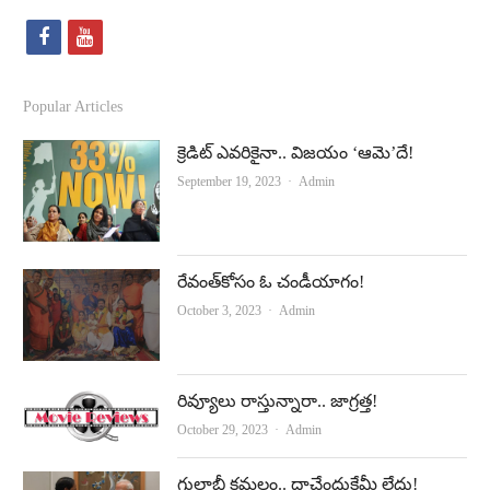
f
y
a
o
c
u
Popular Articles
e
t
క్రెడిట్‌ ఎవరికైనా.. విజయం ‘ఆమె’దే!
b
u
Author
September 19, 2023
Admin
o
b
o
e
k
రేవంత్‌కోసం ఓ చండీయాగం!
Author
October 3, 2023
Admin
రివ్యూలు రాస్తున్నారా.. జాగ్రత్త!
Author
October 29, 2023
Admin
గులాబీ కమలం.. దాచేందుకేమీ లేదు!