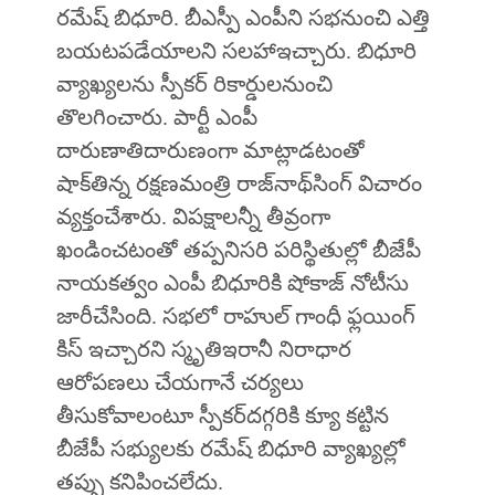
రమేష్‌ బిధూరి. బీఎస్పీ ఎంపీని సభనుంచి ఎత్తి
బయటపడేయాలని సలహాఇచ్చారు. బిధూరి
వ్యాఖ్యలను స్పీకర్‌ రికార్డులనుంచి
తొలగించారు. పార్టీ ఎంపీ
దారుణాతిదారుణంగా మాట్లాడటంతో
షాక్‌తిన్న రక్షణమంత్రి రాజ్‌నాథ్‌సింగ్‌ విచారం
వ్యక్తంచేశారు. విపక్షాలన్నీ తీవ్రంగా
ఖండించటంతో తప్పనిసరి పరిస్థితుల్లో బీజేపీ
నాయకత్వం ఎంపీ బిధూరికి షోకాజ్ నోటీసు
జారీచేసింది. సభలో రాహుల్ గాంధీ ఫ్లయింగ్‌
కిస్‌ ఇచ్చారని స్మృతిఇరానీ నిరాధార
ఆరోపణలు చేయగానే చర్యలు
తీసుకోవాలంటూ స్పీకర్‌దగ్గరికి క్యూ కట్టిన
బీజేపీ సభ్యులకు రమేష్‌ బిధూరి వ్యాఖ్యల్లో
తప్పు కనిపించలేదు.