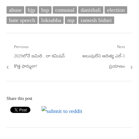
abuse
bjp
bsp
comunal
danishali
election
hate speech
loksabha
mp
ramesh biduri
Post
Previous
Next
Previous
Next
2029లోనే జమిలి.. లా కమిషన్‌
అలుపులేని ఆదిత్య ఎల్‌-1
navigation
post:
post:
కొత్త ఫార్ములా!
ప్రయాణం
Share this post