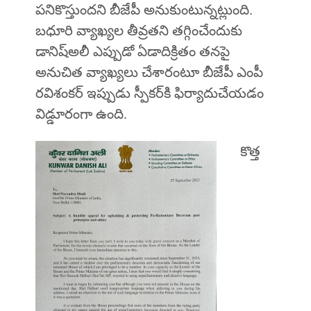
పనికొస్తుందని బీజేపీ అనుకుంటున్నట్లుంది.
బధూరి వ్యాఖ్యల తీవ్రతని తగ్గించేందుకు
డానిష్‌అలీ ఎప్పుడో ఏడాదిక్రితం తనపై
అనుచిత వ్యాఖ్యలు చేశారంటూ బీజేపీ ఎంపీ
రవిశంకర్‌ ఇప్పుడు స్పీకర్‌కి ఫిర్యాదుచేయడం
విడ్డూరంగా ఉంది.
కొత్త