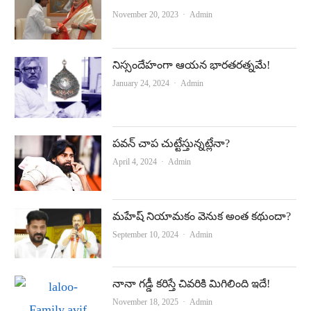
Author
November 20, 2023
Admin
నిస్సందేహంగా ఆయన భారతరత్నమే!
Author
January 24, 2024
Admin
పవన్‌ చాప చుట్టేస్తున్నట్లేనా?
Author
April 4, 2024
Admin
మహేష్‌ నియామకం వెనుక అంత కథుందా?
Author
September 10, 2024
Admin
నానా గడ్డీ కరిస్తే చివరికి మిగిలింది ఇదే!
Author
November 18, 2025
Admin