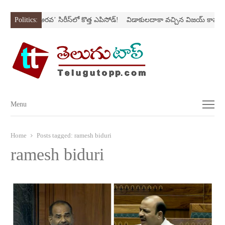
Nస్ట్రోక్‌
Politics:
‘అర‌వ’ సిరీస్‌లో కొత్త ఎపిసోడ్‌!
విడాకులదాకా వచ్చిన విజయ్‌ కాపురం
Menu
Menu
Home
Posts tagged:
ramesh biduri
ramesh biduri