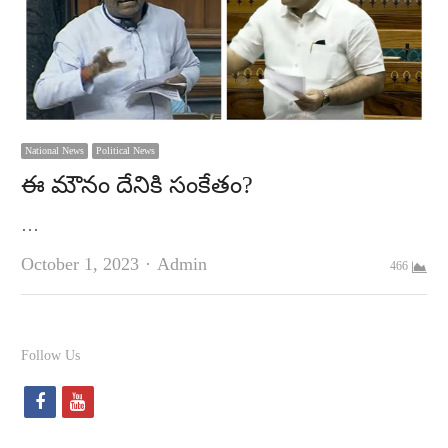
National News
Political News
ఈ మౌనం దేనికి సంకేతం?
…
Author
October 1, 2023
Admin
466
Follow Us
f
y
a
o