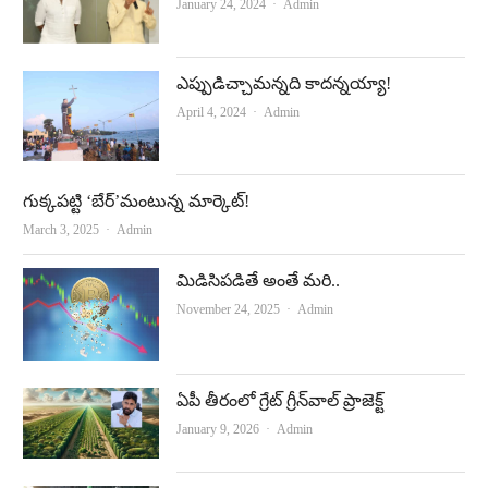
Author
January 24, 2024
Admin
ఎప్పుడిచ్చామన్నది కాదన్నయ్యా!
Author
April 4, 2024
Admin
గుక్కపట్టి ‘బేర్‌’మంటున్న మార్కెట్‌!
Author
March 3, 2025
Admin
మిడిసిపడితే అంతే మరి..
Author
November 24, 2025
Admin
ఏపీ తీరంలో గ్రేట్‌ గ్రీన్‌వాల్‌ ప్రాజెక్ట్‌
Author
January 9, 2026
Admin