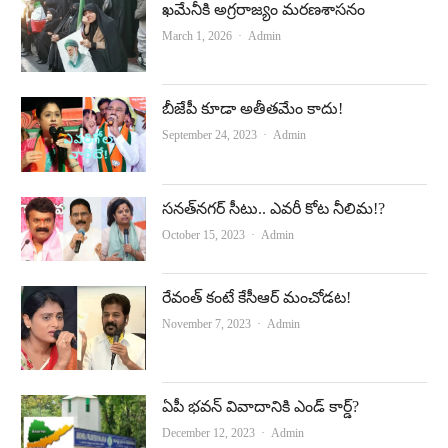
ఖమేనీకి అగ్రరాజ్యం మరణశాసనం
Author
March 1, 2026
Admin
బీజేపీ కూడా అతీతమేం కాదు!
Author
September 24, 2023
Admin
సనత్‌నగర్‌ సీటు.. ఎవరీ కోట నీలిమ!?
Author
October 15, 2023
Admin
రేవంత్‌ కంటే కేసీఆర్‌ మంచోడట!
Author
November 7, 2023
Admin
ఏపీ భవన్‌ వివాదానికి ఎండ్‌ కార్డ్‌?
Author
December 12, 2023
Admin