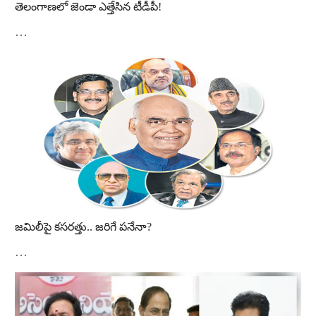
తెలంగాణలో జెండా ఎత్తేసిన టీడీపీ!
…
జమిలీపై కసరత్తు.. జరిగే పనేనా?
…