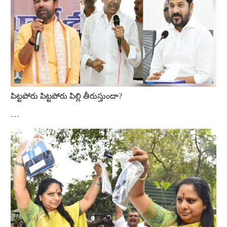
పిట్టపోరు పిట్టపోరు పిల్లి తీరుస్తుందా?
…