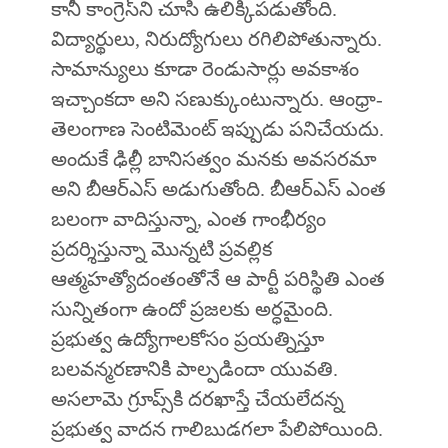
కానీ కాంగ్రెస్‌ని చూసి ఉలిక్కిపడుతోంది.
విద్యార్థులు, నిరుద్యోగులు రగిలిపోతున్నారు.
సామాన్యులు కూడా రెండుసార్లు అవకాశం
ఇచ్చాంకదా అని సణుక్కుంటున్నారు. ఆంధ్రా-
తెలంగాణ సెంటిమెంట్‌ ఇప్పుడు పనిచేయదు.
అందుకే ఢిల్లీ బానిసత్వం మనకు అవసరమా
అని బీఆర్‌ఎస్‌ అడుగుతోంది. బీఆర్‌ఎస్‌ ఎంత
బలంగా వాదిస్తున్నా, ఎంత గాంభీర్యం
ప్రదర్శిస్తున్నా మొన్నటి ప్రవల్లిక
ఆత్మహత్యోదంతంతోనే ఆ పార్టీ పరిస్థితి ఎంత
సున్నితంగా ఉందో ప్రజలకు అర్ధమైంది.
ప్రభుత్వ ఉద్యోగాలకోసం ప్రయత్నిస్తూ
బలవన్మరణానికి పాల్పడిందా యువతి.
అసలామె గ్రూప్స్‌కి దరఖాస్తే చేయలేదన్న
ప్రభుత్వ వాదన గాలిబుడగలా పేలిపోయింది.