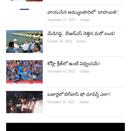
వాయుసేన అమ్ములపొదిలో ‘బాహుబలి’
Author
September 27, 2023
Admin
మేడిగడ్డ.. బీఆర్‌ఎస్‌ నెత్తిన మరో బండ!
Author
October 26, 2023
Admin
కోహ్లీ క్రీజ్‌లో ఉంటే విధ్వంసమే!
Author
November 15, 2023
Admin
బజార్లలో బిగ్‌బాస్‌ షో చూపిస్తే ఎలా?
Author
December 20, 2023
Admin