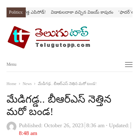
ిరీస్‌లో కొత్త ఎపిసోడ్‌!
Politics:
విడాకులదాకా వచ్చిన విజయ్‌ కాపురం
‘ఫాదర్‌’ల్యాండ్‌ని 
Menu
Menu
Home
News
మేడిగడ్డ.. బీఆర్‌ఎస్‌ నెత్తిన మరో బండ!
మేడిగడ్డ.. బీఆర్‌ఎస్‌ నెత్తిన
మరో బండ!
Published:
October 26, 2023
8:36 am
Updated:
8:48 am