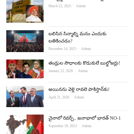
Author
March 22, 2025
Admin
బలిసిన సిన్మాల్ని మనం ఎందుకు
బతికించడం?
Author
December 14, 2025
Admin
తండ్రుల సౌధాలకు కొడుకులే బుల్డోజర్లు!
Author
January 22, 2026
Admin
అయినను వెళ్లి రావలె పాకిస్తాన్‌కు!
Author
April 21, 2026
Admin
చైనాలో రివ‌ర్స్‌.. జనాభాలో భారత్‌ NO-1
Author
September 18, 2023
Admin