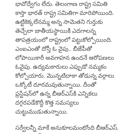
భావోద్వేగం లేదు. తెలంగాణ రాష్ట్ర సమితి
కాస్తా భారత్‌ రాష్ట్ర సమితిగా మారిపోయింది.
ఉట్టికెక్కలేనమ్మ అన్న సామెతని గుర్తుకు
తెచ్చేలా జాతీయస్థాయికి ఎదగాలన్న
తాపత్రయంలో రాష్ట్రంలో పట్టుకోల్పోయింది.
ఎంఐఎంతో దోస్తీ ఓ వైపు.. బీజేపీతో
లోపాయికారీ అవగాహన ఉందనే ఆరోపణలు
ఓవైపు. ఉద్యమకారులు ఎప్పుడో నమ్మకం
కోల్పోయారు. మొన్నటిదాకా తోడున్న వర్గాలు
ఒక్కోటీ దూరమవుతున్నాయి. దీంతో
ఫ్రస్టేషన్‌లో ఉన్న బీఆర్‌ఎస్‌కి ఎన్నికలు
దగ్గరపడేకొద్దీ కొత్త సమస్యలు
చుట్టుముడుతున్నాయి.
సర్వేలన్నీ మాకే అనుకూలమంటోంది బీఆర్‌ఎస్‌.