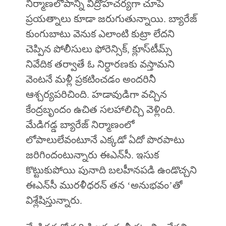
నిర్మాణలోపాన్ని విద్రోహచర్యగా చూపే
ప్రయత్నాలు కూడా జరుగుతున్నాయి. బ్యారేజ్‌
కుంగుబాటు వెనుక ఎలాంటి కుట్రా లేదని
చెప్పిన పోలీసులు ఫోరెన్సిక్‌, క్లూస్‌టీమ్స్‌
నివేదిక తర్వాతే ఓ నిర్ధారణకు వస్తామని
వెంటనే మళ్లీ ప్రకటించడం అందరినీ
ఆశ్చర్యపరిచింది. హడావుడిగా వచ్చిన
కేంద్రబృందం ఉచిత సలహాలిచ్చి వెళ్లింది.
మేడిగడ్డ బ్యారేజ్‌ నిర్మాణంలో
లోపాలులేవంటూనే ఎక్కడో ఏదో పొరపాటు
జరిగిందంటున్నారు ఈఎన్‌సీ. ఇసుక
కొట్టుకుపోయి పునాది బలహీనపడి ఉండొచ్చని
ఈఎన్‌సీ మురళీధరన్‌ తన ‘అనుభవం’తో
విశ్లేషిస్తున్నారు.