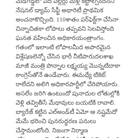
మేడిగడ్డలో పది పిల్లర్లు మళ్లీ కట్టాల్సిందేనని
నేషనల్‌ డ్యామ్‌ సేఫ్టీ అథారిటీ ప్రాథమిక
అంచనాకొచ్చింది. 110శాతం పర్‌ఫెక్ట్‌గా చేసినా
చిన్నాచితకా లోపాలు తప్పవని సెలవిస్తోంది
ఘనత వహించిన అధికారయంత్రాంగం.
గతంలో ఇలాంటి లోపాలమీద అపారమైన
విశ్లేషణలెన్నో చేసిన భారీ నీటిపారుదలశాఖ
మాజీ మంత్రి పొన్నాల లక్ష్మయ్య మొన్నటిదాకా
కాంగ్రెస్‌తోనే ఉండేవారు. ఈమధ్యే టికెట్‌
రాలేదని అలిగి అధికారపార్టీలో చేరిపోయారు.
అసలేం జరిగి ఉంటుందో పునాదుల లోతుల్లోకి
వెళ్లి తవ్వితీసే మేథావులు బయటికి రావాలి.
బ్యారేజ్‌ కట్టిన ఎల్‌అండ్‌టీ ఏమో ఆ నష్టమేదో
మేమే భరించి పునరుద్ధరణ పనులు
చేస్తామంటోంది. నిజంగా నిర్మాణ