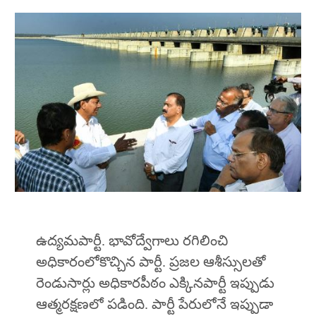
ఉద్యమపార్టీ. భావోద్వేగాలు రగిలించి
అధికారంలోకొచ్చిన పార్టీ. ప్రజల ఆశీస్సులతో
రెండుసార్లు అధికారపీఠం ఎక్కినపార్టీ ఇప్పుడు
ఆత్మరక్షణలో పడింది. పార్టీ పేరులోనే ఇప్పుడా