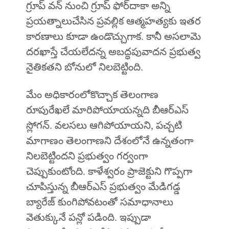
గ్రూప్‌ వన్‌ నుంచి గ్రూప్‌ ఫోర్‌దాకా అన్ని
ప్రయత్నాలుచేసిన ప్రవల్లిక ఆత్మహత్యకు ఇతర
కారణాలు కూడా ఉండొచ్చుగాక. కానీ అసలామె
దరఖాస్తే చేయలేదన్న అబద్ధపువాదన ప్రభుత్వ
నైతికతని బోనులో నిలబెట్టింది.
మేం అధికారంలోకొచ్చాక తెలంగాణ
రూపురేఖలే మారిపోయాయన్నది బీఆర్‌ఎస్‌
స్లోగన్‌. వలసలు ఆగిపోయాయని, పచ్చటి
మాగాణం తెలంగాణని దేశంలోనే ఉన్నతంగా
నిలబెట్టిందని ప్రభుత్వం గర్వంగా
చెప్పుకుంటోంది. కాళేశ్వరం ప్రాజెక్టుని గొప్పగా
చూపిస్తున్న బీఆర్‌ఎస్‌ ప్రభుత్వం మేడిగడ్డ
బ్యారేజ్‌ కుంగిపోవటంతో సమాధానాలు
వెతుక్కునే పన్లో పడింది. ఇప్పుడా