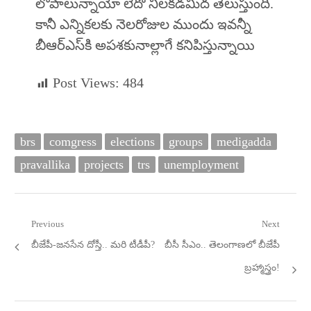
లోపాలున్నాయో లేదో నిలకడమీద తెలుస్తుంది.
కానీ ఎన్నికలకు నెలరోజుల ముందు ఇవన్నీ
బీఆర్‌ఎస్‌కి అపశకునాల్లాగే కనిపిస్తున్నాయి
Post Views:
484
brs
comgress
elections
groups
medigadda
pravallika
projects
trs
unemployment
Post
Previous
Next
Previous
Next
బీజేపీ-జనసేన దోస్తీ.. మరి టీడీపీ?
బీసీ సీఎం.. తెలంగాణలో బీజేపీ
navigation
post:
post:
బ్రహ్మాస్త్రం!