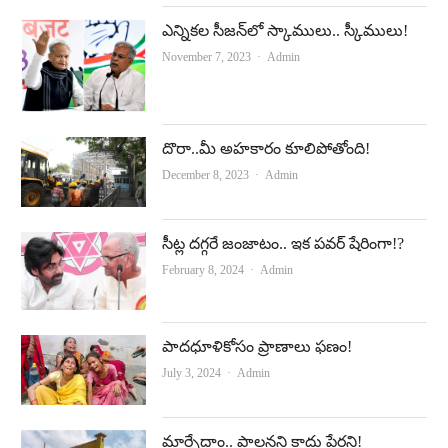
ఎన్నికల సీజన్‌లో స్కాములు.. స్కీములు!
Author
November 7, 2023
Admin
దొరా..మీ అహకారం కూలిపోతోంది!
Author
December 8, 2023
Admin
సీట్ల ద‌గ్గ‌రే జంజాటం.. ఇక ప‌వ‌ర్ షేరింగా!?
Author
February 8, 2024
Admin
పాదధూళికోసం ప్రాణాలు ఫణం!
Author
July 3, 2024
Admin
మార్చేద్దాం.. పాలనని కాదు పేర్లని!