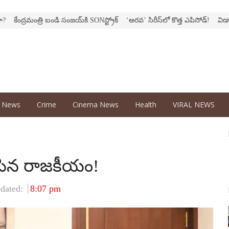
ర‌మంత్రి బండి సంజ‌య్‌కి SONస్ట్రోక్‌
‘అర‌వ’ సిరీస్‌లో కొత్త ఎపిసోడ్‌!
విడాకులదాకా
d News
Crime
Cinema News
Health
VIRAL NEWS
సిన రాజ‌కీయం!
dated:
8:07 pm