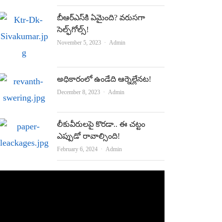
బీఆర్‌ఎస్‌కి ఏమైంది? వరుసగా
సెల్ఫ్‌గోల్స్‌!
Author
November 5, 2023
Admin
అధికారంలో ఉండేది ఆర్నెల్లేనట!
Author
December 8, 2023
Admin
లీకువీరుల‌పై కొర‌డా.. ఈ చ‌ట్టం
ఎప్పుడో రావాల్సింది!
Author
February 6, 2024
Admin