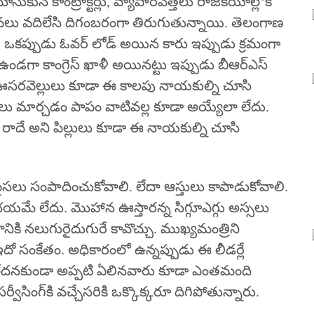
నే కాంట్రాక్టర్లు, వ్యాపారవేత్తలు రాజకీయాల్లోకి
‌లు వ‌దిలేసి దిగంబ‌రంగా తిరుగుతున్నాయి. తెలంగాణ
ి. ఒకప్పుడు ఓవర్ లోడ్ అయిన కారు ఇప్పుడు క్రమంగా
ఉండగా కాంగ్రెస్ ఖాళీ అయినట్టు ఇప్పుడు బీఆర్ఎస్
ు. ఊసరవెల్లులు కూడా ఈ కాలపు నాయకుల్ని చూసి
గులు మార్చడం పాపం వాటివల్ల కూడా అయ్యేలా లేదు.
దే అని పిల్లులు కూడా ఈ నాయ‌కుల్ని చూసి
సలు సంపాదించుకోవాలి. లేదా ఆస్తులు కాపాడుకోవాలి.
యమే లేదు. మొహాన ఊస్తారన్న సిగ్గూఎగ్గు అస్సలు
స్తుతానికి నలుగురైదుగురే కావొచ్చు. ముఖ్యమంత్రిని
 ఇదో సంకేతం. అధికారంలో ఉన్నప్పుడు ఈ లీడర్లే
ళీ లేదనకుండా అప్ప‌టి ఏలిన‌వారు కూడా ఎంతమంది
ర్వీసింగ్‌కి వచ్చేసరికి ఒక్కొక్కరూ దిగిపోతున్నారు.