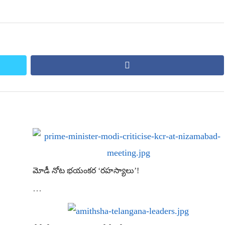
facebook
మోడీ నోట భయంకర ‘రహస్యాలు’!
…