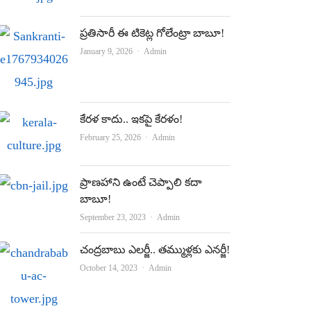
ప్రతిసారీ ఈ టికెట్ల గోలేంట్రా బాబూ!
Author
January 9, 2026
Admin
కేర‌ళ కాదు.. ఇక‌పై కేర‌ళం!
Author
February 25, 2026
Admin
ప్రాణహాని ఉంటే చెప్పాలి కదా
బాబూ!
Author
September 23, 2023
Admin
చంద్రబాబు ఎలర్జీ.. తమ్ముళ్లకు ఎనర్జీ!
Author
October 14, 2023
Admin