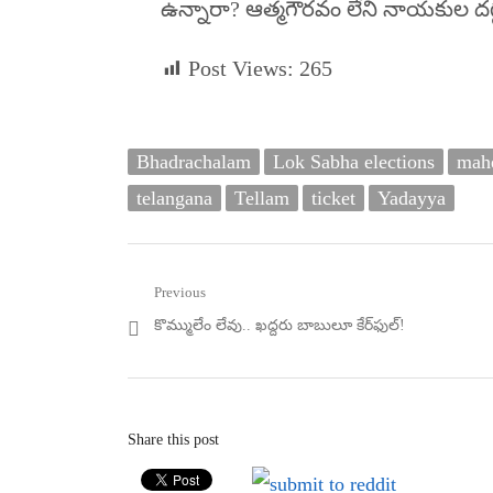
ఉన్నారా? ఆత్మగౌరవం లేని నాయకుల దగ
Post Views:
265
Bhadrachalam
Lok Sabha elections
mah
telangana
Tellam
ticket
Yadayya
Post
Previous
Previous
కొమ్ములేం లేవు.. ఖ‌ద్ద‌రు బాబులూ కేర్‌ఫుల్‌!
navigation
post:
Share this post