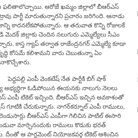
ల ఫలితాలొచ్చాయి. ఆరోజే ఖమ్మం జిల్లాలో బీఆర్ఎస్‌
కట్రావు పార్టీ మారుతున్నారని ప్ర‌చారం జ‌రిగింది. ఆనాడు
జాన్ని కాదనలేకపోతున్నారు. ఆ తరువాత కొన్ని రోజులకే
‌డి మెద‌క్ జిల్లాకు చెందిన న‌లుగురు ఎమ్మెల్యేలు సీఎం
ారు. కాస్త గ్యాప్‌ తర్వాత రాజేంద్రనగర్ ఎమ్మెల్యే కూడా
ృద్ధి కోసమే కలిశామని వారు చెబుతున్నా ఏం
కొచ్చేశారు.
పెద్దపల్లి ఎంపీ వెంకటేష్‌ నేత పార్టీకి బిగ్‌ షాక్‌
్మెల్యే అభ్యర్ధిగా ఓడిపోయిన ఈయనకు నాలుగు నెలలు
్ఎస్ ఎంపీ టికెట్‌ ఇచ్చింది. బీఆర్‌ఎస్‌ ఇచ్చిన అవకాశంతో
్రెస్ గూటికి చేరుకున్నారు. నాగర్‌కర్నూల్‌ ఎంపీ రాములు,
రెండుసార్లు బీఆర్‌ఎస్‌ ఎంపీగా గెలిచిన పాటిల్‌ ఈసారి
రు. కండువా మార్చినందుకు రాములు కొడుకు భరత్‌
రు. దీంతో ఆ పార్లమెంట్‌ నియోజకవర్గ టికెట్‌ ఆశించిన