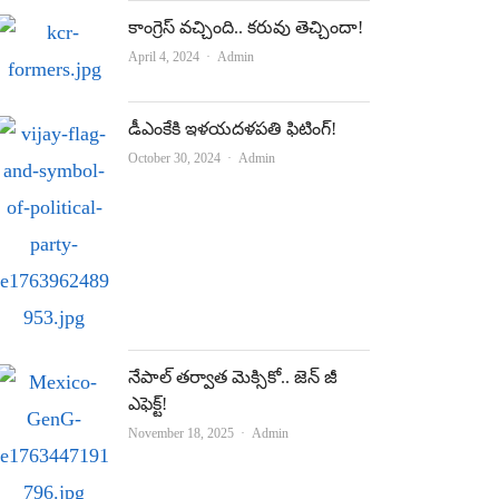
కాంగ్రెస్‌ వచ్చింది.. కరువు తెచ్చిందా!
Author
April 4, 2024
Admin
డీఎంకేకి ఇళ‌య‌ద‌ళ‌ప‌తి ఫిటింగ్!
Author
October 30, 2024
Admin
నేపాల్‌ తర్వాత మెక్సికో.. జెన్‌ జీ
ఎఫెక్ట్‌!
Author
November 18, 2025
Admin