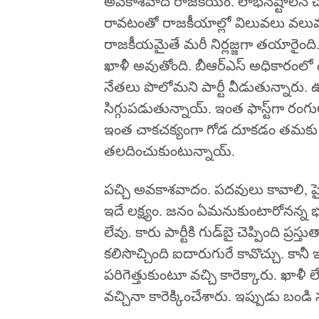
అవకాశవాద రాజకీయం. లాభనష్టాలనే చూసుకు
రావటంతో రాజ‌కీయాల్లో విలువ‌లు వ‌లువ
రాజకీయమైతే మ‌రీ నిర్లజ్జగా తయారైంద
ఖాళీ అవుతోంది. బీఆర్‌ఎస్‌ అధికారంలో 
నేత‌లు పొలోమ‌ని పార్టీ వీడుతున్నార
సిగ్గుపడుతున్నాయ్. ఇంత ఫాస్ట్‌గా రం
ఇంత చాకచక్యంగా గోడ దూకడం తమకు రా
తలదించుకుంటున్నాయ్.
పచ్చి అవకాశవాదం. పదవులు కావాలి, పై
ఇదే లక్ష్యం. జనం ఏమనుకుంటారోనన్న భ
లేవు. కారు పార్టీకి గుడ్‌బై చెప్పింది ప్ర
కలిసొచ్చింది ఐదారుగురే కావొచ్చు. కానీ
పరిగెత్తుకుంటూ వచ్చి కారెక్కారు. ఖా
వచ్చినా కారెక్కించేశారు. ఇప్పుడు బండి స