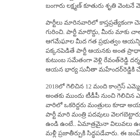
బంగారు లక్ష్మణ్‌ కూతురు శృతి వెంటనే వెళ్
పార్టీలు మారిన‌వారిలో కాస్త‌ప్ర‌త్యేకంగా 
గురించి. పార్టీ మారొద్దు, మీరు మాకు చా
ఆగ‌మేఘాల మీద గ‌త ప్ర‌భుత్వం ఆయ‌న్ని
పక్కనపెడితే పార్టీ ఆయనకు అంత ప్రాధ
కుటుంబ సమేతంగా వెళ్లి రేవంత్‌రెడ్డి ద
ఆయన భార్య సునీతా మహేందర్‌రెడ్డికి చేవె
2018లో గెలిచిన 12 మంది కాంగ్రెస్ ఎమ్మె
అంతకు ముందు టీడీపీ నుంచి గెలిచిన ఎమ
వారిలో ఒకరిద్దరు మంత్రులు కూడా అయ
పార్టీ మారి మంత్రి పదవులు వెల‌గ‌బెట్టార
ఉండి ఉంటే.. ఏమాత్రమైనా విలువలు ఉం
మళ్లీ ప్రజాతీర్పుకి సిద్ధపడేవారు. ఈ జం