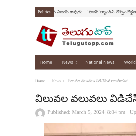
!
విడాకులదాకా వచ్చిన విజయ్‌ కాపురం
Politics:
‘ఫాదర్‌’ల్యాండ్‌ని నొప్పించొద్దనా?
కేంద్
Home
News
National News
Worl
Home
News
విలువ‌ల వ‌లువలు విడిచేసిన రాజ‌కీయం!
విలువ‌ల వ‌లువలు విడిచే
Published:
March 5, 2024
8:04 pm
Up