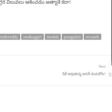
్గర విలువలు ఆశించడం అత్యాశే కదా!
endereddy
malkajgiri
medak
ponguleti
revanth
Next
Next
షేక్ అవుతున్న అస‌ద్ కంచుకోట‌!
post: