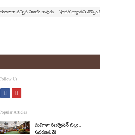
 వచ్చిన విజయ్‌ కాపురం
‘ఫాదర్‌’ల్యాండ్‌ని నొప్పించొద్దనా?
Follow Us
f
y
a
o
c
u
Popular Articles
e
t
మహిళా రిజర్వేషన్ బిల్లు..
b
u
సవరణలివే!