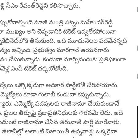
లి సీఎం రేవంత్‌రెడ్డిని కలిసొచ్చారు.
చెప్పుకోవాల్సింది మాజీ మంత్రి పట్నం మహేందర్‌రెడ్డి
లా ముఖ్యం అని చెప్పడానికి టికెట్ ఇవ్వ‌లేక‌పోయినా
కేబినెట్‌లోకి తీసుకుంది. అది మూడునెలల పదవేనన్నది
ాన్యం ఇచ్చింది. ప్రభుత్వం మారగానే ఆయ‌నగారు
‌ర్శ‌నం చేసుకున్నారు. కండువా మార్చినందుకు ప్రతిఫలంగా
ళ్ల ఎంపీ టికెట్‌ దక్కబోతోంది.
ల్యేలు ఒక్కొక్కరుగా అధికార పార్టీలోకి చేరిపోయారు.
్మెల్యేలు కూడా గులాబీ కండువా కప్పుకున్నారు.
్యారు. ఎమ్మెల్యే పదవులకు రాజీనామా చేయకుండానే
ు. ప్రజల తీర్పుపై ప్రజాప్రతినిధులకు గౌరవమే లేదు. అదే
డుంటే రాజీనామా చేసిన తరువాతే పార్టీ మారేవారు.
ప్‌ జిలానీల్లో అలాంటి నిజాయితీ ఉన్నవాళ్లు ఒక్కరైనా