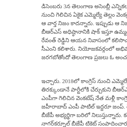
డిసెంబరు 3న తెలంగాణ అసెంబ్లీ ఎన్నిక
నుంచి గెలిచిన ఏకైక ఎమ్మెల్యే తెల్లం వెం
ఆ వార్త నిజం కాదన్నారు. ఇప్పుడు ఆ ని
బీఆర్ఎస్‌ అధిష్ఠానానికి షాక్‌ ఇస్తూ ఉమ్మ
రేవంత్‌ రెడ్డిని ఆయన నివాసంలో కలిసొచ్చ
సీఎంని కలిశారు. నియోజకవర్గంలో అభివ
జరగబోతోందో తెలంగాణ ప్రజలు ఓ అంచనా
ఇచ్చారు. 2018లో కాంగ్రెస్‌ నుంచి ఎమ
తిరక్కుండానే పార్టీలోకి చేర్చుకుని బీఆర
ఎంపీగా గెలిచిన వెంకటేష్‌ నేత మళ్లీ కాంగ
జహీరాబాద్‌ ఎంపీ పాటిల్‌ ఇద్దరూ జంప్‌. 
బీజేపీ అభ్యర్థిగా బరిలో నిలుస్తున్నా
నాగర్‌కర్నూల్‌ బీజేపీ టికెట్‌ సంపాదించా