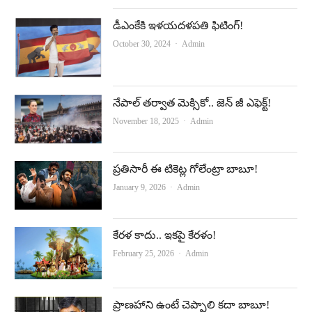
డీఎంకేకి ఇళ‌య‌ద‌ళ‌ప‌తి ఫిటింగ్!
Author
October 30, 2024
Admin
నేపాల్‌ తర్వాత మెక్సికో.. జెన్‌ జీ ఎఫెక్ట్‌!
Author
November 18, 2025
Admin
ప్రతిసారీ ఈ టికెట్ల గోలేంట్రా బాబూ!
Author
January 9, 2026
Admin
కేర‌ళ కాదు.. ఇక‌పై కేర‌ళం!
Author
February 25, 2026
Admin
ప్రాణహాని ఉంటే చెప్పాలి కదా బాబూ!