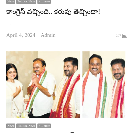
News
Political News
+ 1 more
కాంగ్రెస్‌ వచ్చింది.. కరువు తెచ్చిందా!
…
Author
April 4, 2024
Admin
297
News
Political News
+ 1 more