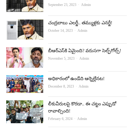
Author
September 23, 2023
Admin
చంద్రబాబు ఎలర్జీ.. తమ్ముళ్లకు ఎనర్జీ!
Author
October 14, 2023
Admin
బీఆర్‌ఎస్‌కి ఏమైంది? వరుసగా సెల్ఫ్‌గోల్స్‌!
Author
November 5, 2023
Admin
అధికారంలో ఉండేది ఆర్నెల్లేనట!
Author
December 8, 2023
Admin
లీకువీరుల‌పై కొర‌డా.. ఈ చ‌ట్టం ఎప్పుడో
రావాల్సింది!
Author
February 6, 2024
Admin