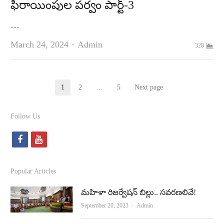
ఫిరాయింపుల పర్వం పార్ట్‌-3
…
Author
March 24, 2024
Admin
328
Posts
1
2
…
5
Next page
Page
Page
Page
pagination
Follow Us
f
y
a
o
c
u
Popular Articles
e
t
మహిళా రిజర్వేషన్ బిల్లు.. సవరణలివే!
b
u
Author
September 20, 2023
Admin
o
b