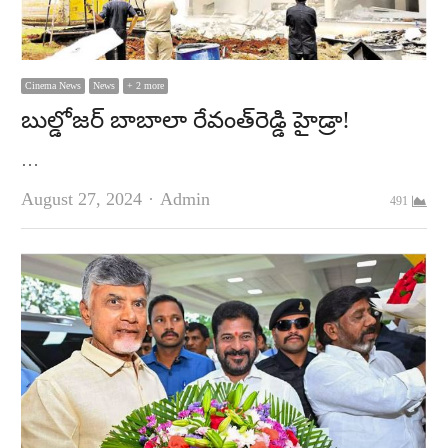
Cinema News
News
+ 2 more
బుల్డోజర్‌ బాబాలా రేవంత్‌రెడ్డి హైడ్రా!
…
Author
August 27, 2024
Admin
491