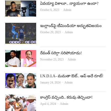
ఏవయ్యా విశాలూ.. న్యాయంగా ఉందా?
o
e
Author
October 6, 2023
Admin
k
ఇంగ్లాండ్‌పై టీమిండియా అద్భుతవిజయం
Author
October 29, 2023
Admin
రేవంత్‌ సరిగ్గా సరిపోయాడు!
Author
November 23, 2023
Admin
I.N.D.I.A- మమతా ఔట్‌.. ఆప్‌ అదే రూట్!
Author
January 24, 2024
Admin
కాంగ్రెస్‌ వచ్చింది.. కరువు తెచ్చిందా!
Author
April 4, 2024
Admin