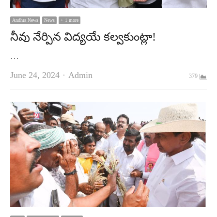
Andhra News
News
+ 1 more
నీవు నేర్పిన విద్యయే కల్వకుంట్లా!
…
Author
June 24, 2024
Admin
379