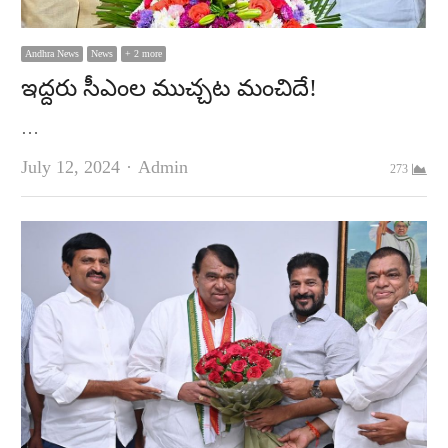
Andhra News
News
+ 2 more
ఇద్దరు సీఎంల ముచ్చట మంచిదే!
…
Author
July 12, 2024
Admin
273