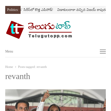
‌
‘అర‌వ’ సిరీస్‌లో కొత్త ఎపిసోడ్‌!
Politics:
విడాకులదాకా వచ్చిన విజయ్‌ కాపురం
‘ఫాదర్‌
Menu
Menu
Home
Posts tagged:
revanth
revanth