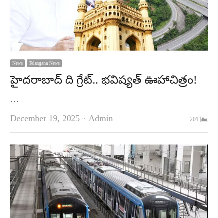
News
Telangana News
హైదరాబాద్‌ ది గ్రేట్‌.. భవిష్యత్‌ ఊహాచిత్రం!
…
Author
December 19, 2025
Admin
201