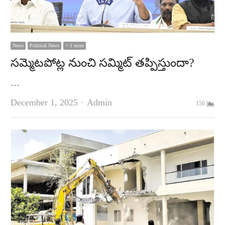
News
Political News
+ 1 more
సమ్మెటపోట్ల నుంచి సమ్మిట్‌ తప్పిస్తుందా?
…
Author
December 1, 2025
Admin
150