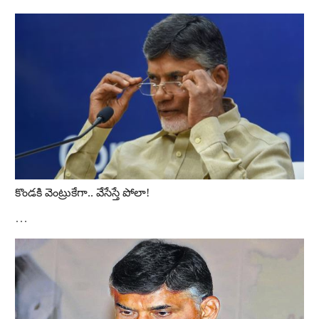
కొండకి వెంట్రుకేగా.. వేసేస్తే పోలా!
…