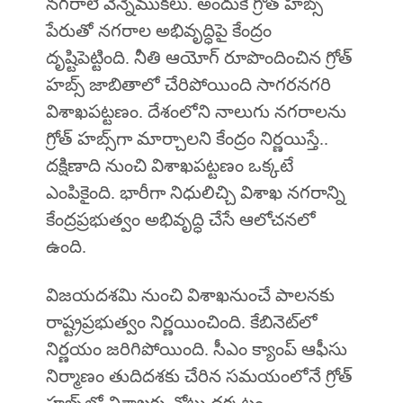
నగరాలే వెన్నెముకలు. అందుకే గ్రోత్‌ హబ్స్‌
పేరుతో నగరాల అభివృద్ధిపై కేంద్రం
దృష్టిపెట్టింది. నీతి ఆయోగ్ రూపొందించిన గ్రోత్‌
హబ్స్ జాబితాలో చేరిపోయింది సాగరనగరి
విశాఖపట్టణం. దేశంలోని నాలుగు నగరాలను
గ్రోత్ హబ్స్‌గా మార్చాలని కేంద్రం నిర్ణయిస్తే..
దక్షిణాది నుంచి విశాఖపట్టణం ఒక్కటే
ఎంపికైంది. భారీగా నిధులిచ్చి విశాఖ నగరాన్ని
కేంద్రప్రభుత్వం అభివృద్ధి చేసే ఆలోచనలో
ఉంది.
విజయదశమి నుంచి విశాఖనుంచే పాలనకు
రాష్ట్రప్రభుత్వం నిర్ణయించింది. కేబినెట్‌లో
నిర్ణయం జరిగిపోయింది. సీఎం క్యాంప్‌ ఆఫీసు
నిర్మాణం తుదిదశకు చేరిన సమయంలోనే గ్రోత్‌
హబ్స్‌లో విశాఖకు చోటు దక్కటం