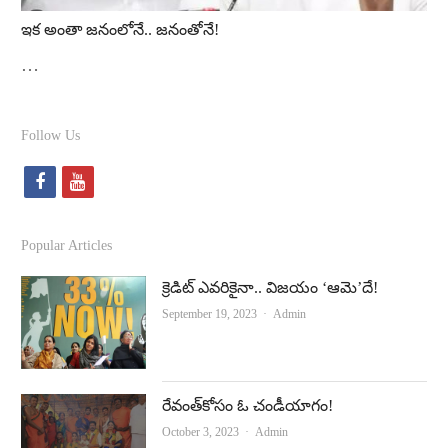
ఇక అంతా జనంలోనే.. జనంతోనే!
…
Follow Us
f
y
a
o
c
u
Popular Articles
e
t
క్రెడిట్‌ ఎవరికైనా.. విజయం ‘ఆమె’దే!
b
u
Author
September 19, 2023
Admin
o
b
o
e
k
రేవంత్‌కోసం ఓ చండీయాగం!
Author
October 3, 2023
Admin