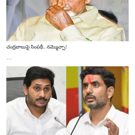
చంద్రబాబుపై సింపథీ.. నమ్మొచ్చా!
…