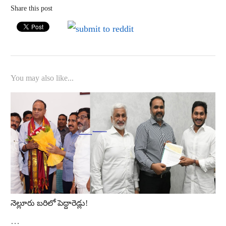
Share this post
You may also like...
నెల్లూరు బరిలో పెద్దారెడ్లు!
…