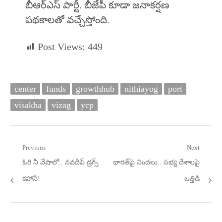
బీఆర్ఎస్‌ పార్టీ. బీజేపీ కూడా జనాకర్షణ
పథకాలతో వచ్చేస్తోంది.
Post Views:
449
center
funds
growthhub
nithiayog
port
visakha
vizag
ycp
Post
Previous
Next
Previous
Next
ఓరి నీ వేషాలో.. నవదీప్‌ డ్రగ్స్‌
భారత్‌పై నిందలు.. సభ్య దేశాలపై
navigation
post:
post:
కహానీ!
ఒత్తిడి