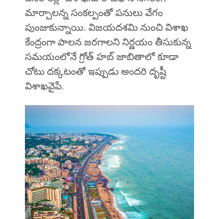
మార్చాలన్న సంకల్పంతో పనులు వేగం
పుంజుకున్నాయి. విజయదశమి నుంచి విశాఖ
కేంద్రంగా పాలన జరగాలని నిర్ణయం తీసుకున్న
సమయంలోనే గ్రోత్ హబ్ జాబితాలో కూడా
చోటు దక్కటంతో ఇప్పుడు అందరి దృష్టీ
విశాఖవైపే.