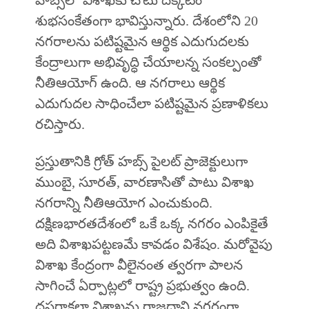
శుభసంకేతంగా భావిస్తున్నారు. దేశంలోని 20
నగరాలను పటిష్టమైన ఆర్థిక ఎదుగుదలకు
కేంద్రాలుగా అభివృద్ధి చేయాలన్న సంకల్పంతో
నీతిఆయోగ్‌ ఉంది. ఆ నగరాలు ఆర్థిక
ఎదుగుదల సాధించేలా పటిష్టమైన ప్రణాళికలు
రచిస్తారు.
ప్రస్తుతానికి గ్రోత్‌ హబ్స్‌ పైలట్ ప్రాజెక్టులుగా
ముంబై, సూరత్, వారణాసితో పాటు విశాఖ
నగరాన్ని నీతిఆయోగ ఎంచుకుంది.
దక్షిణభారతదేశంలో ఒకే ఒక్క నగరం ఎంపికైతే
అది విశాఖపట్టణమే కావడం విశేషం. మరోవైపు
విశాఖ కేంద్రంగా వీలైనంత త్వరగా పాలన
సాగించే ఏర్పాట్లలో రాష్ట్ర ప్రభుత్వం ఉంది.
దసరాకల్లా విశాఖను రాజధాని నగరంగా