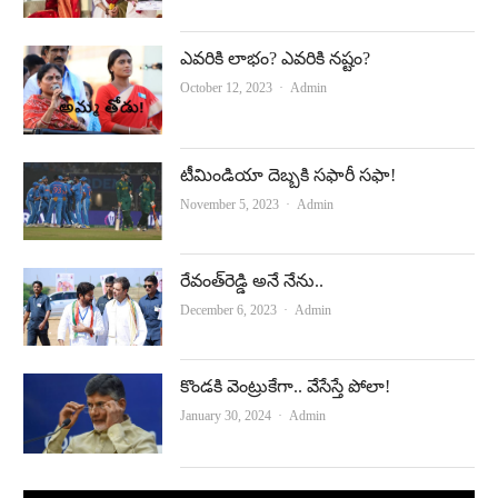
ఎవరికి లాభం? ఎవరికి నష్టం?
Author
October 12, 2023
Admin
టీమిండియా దెబ్బకి సఫారీ సఫా!
Author
November 5, 2023
Admin
రేవంత్‌రెడ్డి అనే నేను..
Author
December 6, 2023
Admin
కొండకి వెంట్రుకేగా.. వేసేస్తే పోలా!
Author
January 30, 2024
Admin