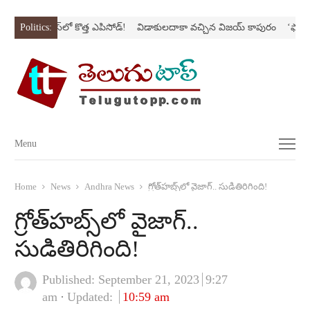
అర‌వ’ సిరీస్‌లో కొత్త ఎపిసోడ్‌!
Politics:
విడాకులదాకా వచ్చిన విజయ్‌ కాపురం
‘ఫాదర్‌’ల్య
Menu
Menu
Home
News
Andhra News
గ్రోత్‌హబ్స్‌లో వైజాగ్‌.. సుడితిరిగింది!
గ్రోత్‌హబ్స్‌లో వైజాగ్‌..
సుడితిరిగింది!
Published:
September 21, 2023
9:27
am
Updated:
10:59 am