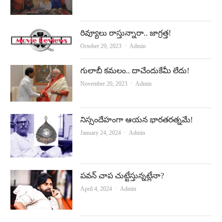
రివ్యూలు రాస్తున్నారా.. జాగ్రత్త!
Author
October 29, 2023
Admin
గులాబీ కమలం.. దాచేందుకేమీ లేదు!
Author
November 20, 2023
Admin
నిస్సందేహంగా ఆయన భారతరత్నమే!
Author
January 24, 2024
Admin
పవన్‌ చాప చుట్టేస్తున్నట్లేనా?
Author
April 4, 2024
Admin