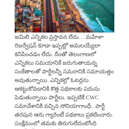
జమిలి ఎన్నికల ప్రస్తావన లేదు… మహిళా
రిజర్వేషన్ కూడా ఇప్పట్లో అమలయ్యేలా
కనిపించడం లేదు. దీంతో తెలంగాణలో
ఎన్నికలు సమయానికే జరుగుతాయన్న
సంకేతాలతో పార్టీలన్నీ సమరానికి సమాయత్తం
అవుతున్నాయి. ఎన్నికల్లో ఓటర్లను
ఆకట్టుకోవడానికి కొత్త పథకాలకు పదును
పెడుతున్నాయి పార్టీలు. ఇప్పటికే CWC
సమావేశానికి వచ్చిన సోనియాగాంధీ.. పార్టీ
తరపున ఆరు గ్యారెంటీ పథకాలు ప్రకటించారు.
సంక్షేమంలో తమకు తిరుగులేదంటోంది