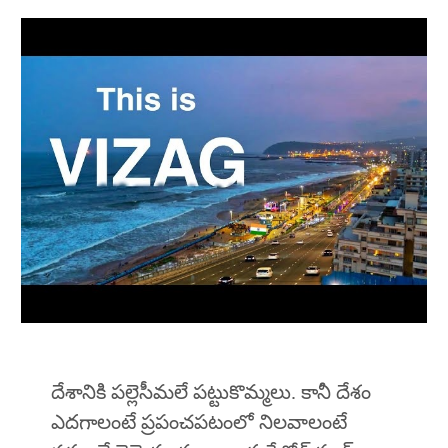
దేశానికి పల్లెసీమలే పట్టుకొమ్మలు. కానీ దేశం
ఎదగాలంటే ప్రపంచపటంలో నిలవాలంటే