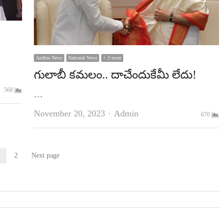
Andhra News
National News
+ 3 more
గులాబీ కమలం.. దాచేందుకేమీ లేదు!
568
…
Author
November 20, 2023
Admin
670
1
2
Next page
Page
Page