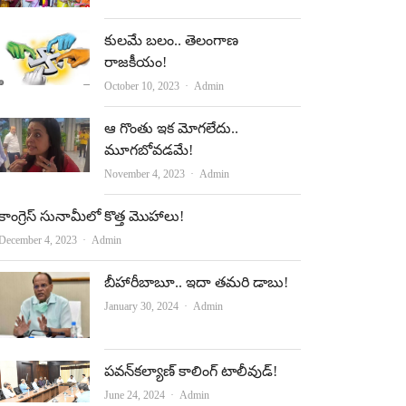
o
b
కులమే బలం.. తెలంగాణ
o
e
రాజకీయం!
k
Author
October 10, 2023
Admin
ఆ గొంతు ఇక మోగలేదు..
మూగబోవడమే!
Author
November 4, 2023
Admin
కాంగ్రెస్‌ సునామీలో కొత్త మొహాలు!
Author
December 4, 2023
Admin
బీహారీబాబూ.. ఇదా తమరి డాబు!
Author
January 30, 2024
Admin
పవన్‌కల్యాణ్‌ కాలింగ్‌ టాలీవుడ్‌!
Author
June 24, 2024
Admin