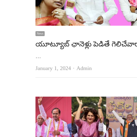
News
యూట్యూబ్‌ ఛానెళ్లు పెడితే గెలిచేవా
…
Author
January 1, 2024
Admin