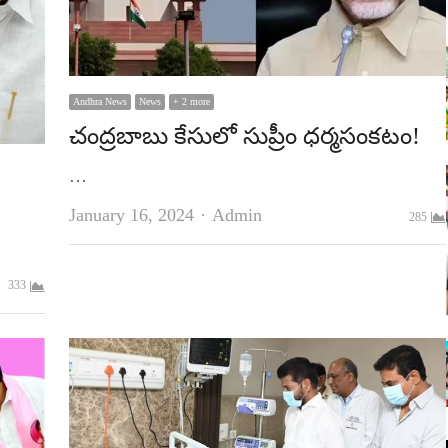
Andhra News
News
+ 2 more
చంద్ర‌బాబు కేసులో సుప్రీం ధ‌ర్మ‌సంక‌టం!
…
Author
January 16, 2024
Admin
285
333