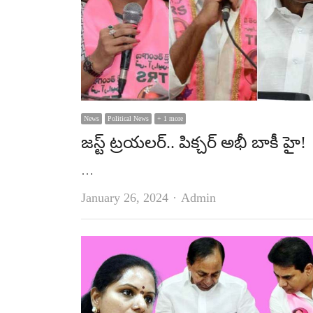
News
Political News
+ 1 more
జ‌స్ట్ ట్ర‌య‌ల‌ర్‌.. పిక్చ‌ర్ అభీ బాకీ హై!
…
Author
January 26, 2024
Admin