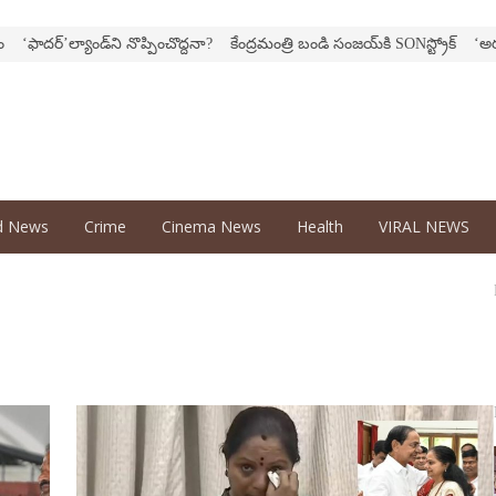
’ల్యాండ్‌ని నొప్పించొద్దనా?
కేంద్ర‌మంత్రి బండి సంజ‌య్‌కి SONస్ట్రోక్‌
‘అర‌వ’ సిరీస్‌ల
d News
Crime
Cinema News
Health
VIRAL NEWS