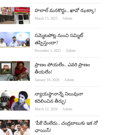
హలాల్‌ మనకొద్దు.. ఖావో ఝట్కా!
Author
March 15, 2025
Admin
సమ్మెటపోట్ల నుంచి సమ్మిట్‌
తప్పిస్తుందా?
Author
December 1, 2025
Admin
ప్రాణం పోయలేం.. ఎవరి ప్రాణం
తీయలేం!
Author
January 16, 2026
Admin
న్యాయస్థానాన్నే నిలువునా
కదిలించిన తీర్పు!
Author
March 12, 2026
Admin
‘పీకే’దేంలేదు.. చంద్ర‌బాబుకు ఇక నో
ఛాయిస్‌!