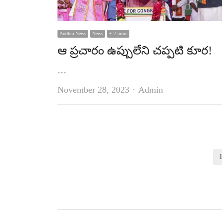
Andhra News
News
+ 2 more
ఆ ప్ర‌చారం ఉప్పులేని చ‌ప్ప‌టి కూర‌!
…
Author
November 28, 2023
Admin
Posts
pagination