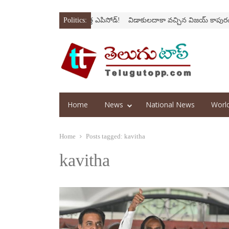
‘అర‌వ’ సిరీస్‌లో కొత్త ఎపిసోడ్‌!
Politics:
విడాకులదాకా వచ్చిన విజయ్‌ కాపురం
‘ఫాదర్‌
Home
News
National News
Worl
Home
Posts tagged:
kavitha
kavitha