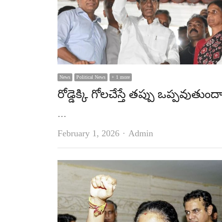
News
Political News
+ 1 more
రోడ్డెక్కి గోలచేస్తే తప్పు ఒప్పవుతుంద
…
Author
February 1, 2026
Admin