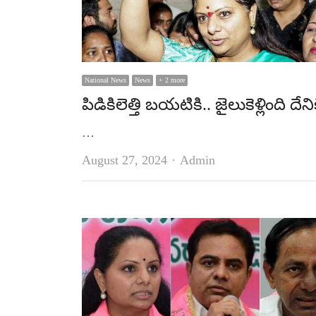
National News
News
+ 2 more
పిడికిలెత్తి బయటికి.. జైలుకెళ్లింది దేని
…
Author
August 27, 2024
Admin