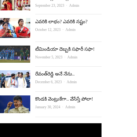
Author
September 23, 2023
Admin
ఎవరికి లాభం? ఎవరికి నష్టం?
Author
October 12, 2023
Admin
టీమిండియా దెబ్బకి సఫారీ సఫా!
Author
November 5, 2023
Admin
రేవంత్‌రెడ్డి అనే నేను..
Author
December 6, 2023
Admin
కొండకి వెంట్రుకేగా.. వేసేస్తే పోలా!
Author
January 30, 2024
Admin