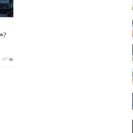
ా?
427