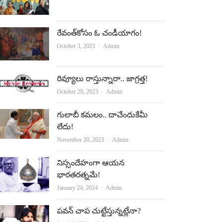
o
b
o
e
రేవంత్‌కోసం ఓ చండీయాగం!
k
Author
October 3, 2023
Admin
రివ్యూలు రాస్తున్నారా.. జాగ్రత్త!
Author
October 29, 2023
Admin
గులాబీ కమలం.. దాచేందుకేమీ
లేదు!
Author
November 20, 2023
Admin
నిస్సందేహంగా ఆయన
భారతరత్నమే!
Author
January 24, 2024
Admin
పవన్‌ చాప చుట్టేస్తున్నట్లేనా?