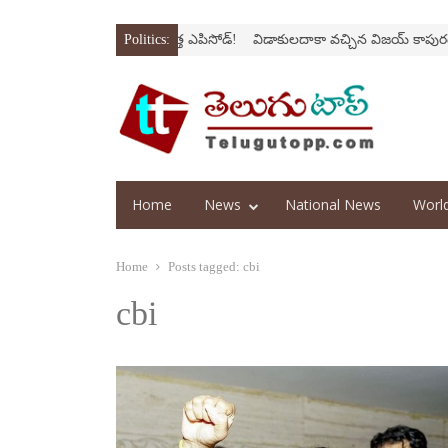
ోక్‌
‘అర‌వ’ సిరీస్‌లో కొత్త ఎపిసోడ్‌!
Politics:
విడాకులదాకా వచ్చిన విజయ్‌ కాపురం
‘ఫా
Home
News
National News
Worl
Home
Posts tagged:
cbi
cbi