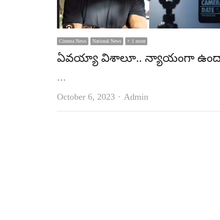
Cinema News
National News
+ 1 more
ఏవయ్యా విశాలూ.. న్యాయంగా ఉంద
…
Author
October 6, 2023
Admin