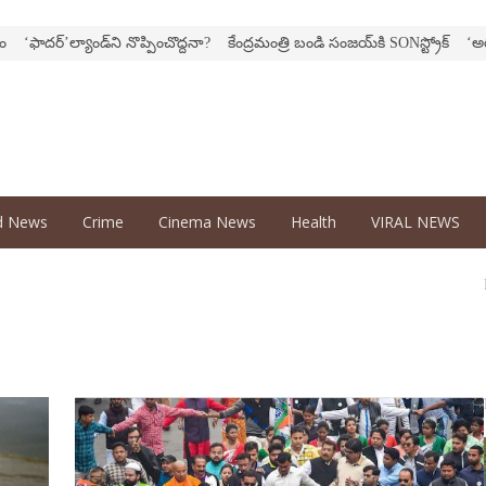
దర్‌’ల్యాండ్‌ని నొప్పించొద్దనా?
కేంద్ర‌మంత్రి బండి సంజ‌య్‌కి SONస్ట్రోక్‌
‘అర‌వ’ సిరీ
d News
Crime
Cinema News
Health
VIRAL NEWS