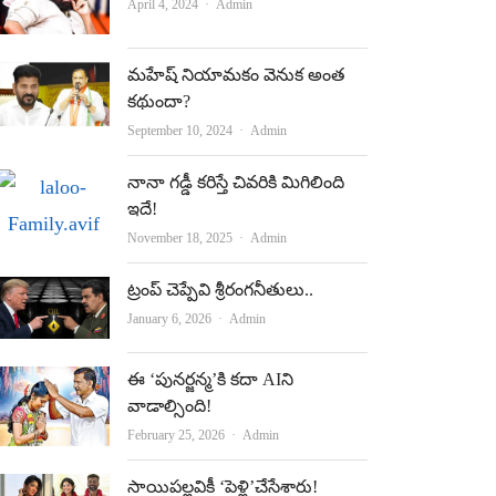
Author
April 4, 2024
Admin
మహేష్‌ నియామకం వెనుక అంత
కథుందా?
Author
September 10, 2024
Admin
నానా గడ్డీ కరిస్తే చివరికి మిగిలింది
ఇదే!
Author
November 18, 2025
Admin
ట్రంప్‌ చెప్పేవి శ్రీరంగనీతులు..
Author
January 6, 2026
Admin
ఈ ‘పున‌ర్జ‌న్మ‌’కి క‌దా AIని
వాడాల్సింది!
Author
February 25, 2026
Admin
సాయిపల్లవికీ ‘పెళ్లి’చేసేశారు!