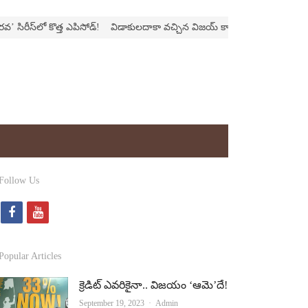
స్‌లో కొత్త ఎపిసోడ్‌!
విడాకులదాకా వచ్చిన విజయ్‌ కాపురం
‘ఫాదర్‌’ల్యాండ్‌ని నొ
Follow Us
f
y
a
o
c
u
Popular Articles
e
t
క్రెడిట్‌ ఎవరికైనా.. విజయం ‘ఆమె’దే!
b
u
Author
September 19, 2023
Admin