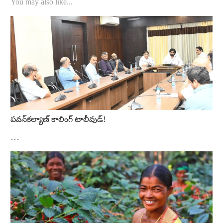
You may also like...
పవన్‌కల్యాణ్‌ కాలింగ్‌ టాలీవుడ్‌!
…