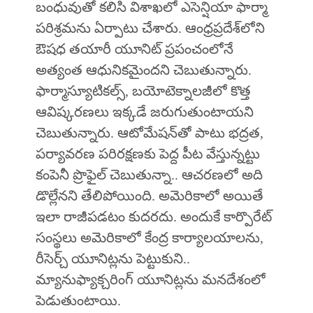
బంధువుతో కలిసి విశాఖలో ఎసెన్షియా ఫార్మా
పరిశ్రమను ఏర్పాటు చేశారు. ఆంధ్రప్రదేశ్‌లోని
ఔషధ తయారీ యూనిట్ ప్రపంచంలోనే
అత్యంత ఆధునికమైందని చెబుతున్నారు.
ఫార్మాస్యూటికల్స్, బయోటెక్నాలజీలో కొత్త
ఆవిష్కరణలు ఇక్కడే జరుగుతుంటాయని
చెబుతున్నారు. ఆటోమేషన్‌తో పాటు భద్రత,
పర్యావరణ పరిరక్షణకు పెద్ద పీట వేస్తున్నట్టు
కంపెనీ ప్రొఫైల్‌ చెబుతున్నా.. ఆచరణలో అది
డొల్లేనని తేలిపోయింది. అమెరికాలో అయితే
ఇలా రాజీపడటం కుదరదు. అందుకే కార్పొరేట్
సంస్థలు అమెరికాలో కేంద్ర కార్యాలయాలను,
రీసెర్చ్ యూనిట్లను పెట్టుకుని..
మ్యానుఫ్యాక్చరింగ్‌ యూనిట్లను మనదేశంలో
పెడుతుంటాయి.