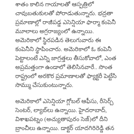
శాతం కాలిన గాయాలతో ఆస్పత్రిలో
చావుబతుకులతో పోరాడుతున్నారు. భద్రతా
ప్రమాణాల్లో రాజీపడ్డ ఎసెన్షియా ఫార్మా కంపెనీ
మూలాలు అగ్రరాజ్యంలో ఉన్నాయి.
అమెరికాలో స్థిరపడిన తెలుగువారు ఈ
కంపెనీని స్థాపించారు. అమెరికాలో ఓ కంపెనీ
పెట్టాలంటే ఎన్ని జాగ్రత్తలు తీసుకోవాలో, ఎంత
అప్రమత్తంగా ఉండాలో తెలిసినవారే.. సొంత
రాష్ట్రంలో అరకొర ప్రమాణాలతో ఫ్యాక్టరీ పెట్టేసి
సొమ్ము చేసుకుంటున్నారు.
అమెరికాలో ఎసెన్షియా గ్లోబల్ ఆఫీసు, రీసెర్చ్‌
సెంటర్‌, ల్యాబ్‌లు ఉన్నాయి. హైదరాబాద్‌,
విశాఖపట్నం (అచ్యుతాపురం సెజ్)లో దీని
బ్రాంచీలు ఉన్నాయి. డాక్టర్ యాదగిరిరెడ్డి తన