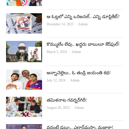
ఆ ఓట్ల‌లో ఎన్ని ఒరిజ‌న‌ల్‌.. ఎన్ని డూప్లికేట్‌?
Author
December 14, 2023
Admin
కొమ్ములేం లేవు.. ఖ‌ద్ద‌రు బాబులూ కేర్‌ఫుల్‌!
Author
March 5, 2024
Admin
అన్నాచెల్లెలు.. ఓ తండ్రి జయంతి కథ!
Author
July 12, 2024
Admin
తమిళనాట గవర్నర్‌గిరీ!
Author
August 20, 2025
Admin
వద్దంటే డబ్బు.. ఎలాన్‌మస్కా మజాకా!