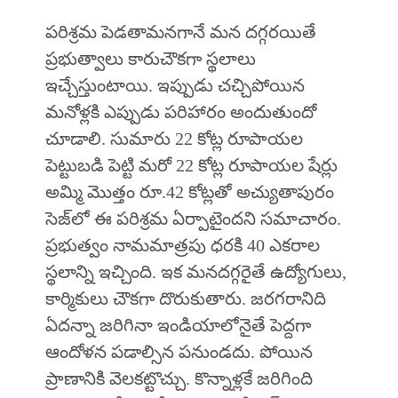
పరిశ్రమ పెడతామనగానే మన దగ్గరయితే
ప్రభుత్వాలు కారుచౌకగా స్థలాలు
ఇచ్చేస్తుంటాయి. ఇప్పుడు చచ్చిపోయిన
మనోళ్లకి ఎప్పుడు పరిహారం అందుతుందో
చూడాలి. సుమారు 22 కోట్ల రూపాయల
పెట్టుబడి పెట్టి మరో 22 కోట్ల రూపాయల షేర్లు
అమ్మి మొత్తం రూ.42 కోట్లతో అచ్యుతాపురం
సెజ్‌లో ఈ పరిశ్రమ ఏర్పాటైందని సమాచారం.
ప్రభుత్వం నామమాత్రపు ధరకి 40 ఎకరాల
స్థలాన్ని ఇచ్చింది. ఇక మనదగ్గరైతే ఉద్యోగులు,
కార్మికులు చౌకగా దొరుకుతారు. జరగరానిది
ఏదన్నా జరిగినా ఇండియాలోనైతే పెద్దగా
ఆందోళన పడాల్సిన పనుండదు. పోయిన
ప్రాణానికి వెలకట్టొచ్చు. కొన్నాళ్లకే జరిగింది