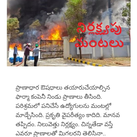
ప్రాణాధార ఔషధాలు తయారుచేయాల్సిన
ఫార్మా కంపెనీ నిండు ప్రాణాలు తీసింది.
పరిశ్రమలో పనిచేసే ఉద్యోగులను మంటల్లో
మాడ్చేసింది. ప్రకృతి వైపరీత్యం కాదిది. మానవ
తప్పిదం. నిలువెత్తు నిర్లక్ష్యం. చిన్నతేడా వస్తే
ఎవరూ ప్రాణాలతో మిగలరని తెలిసినా..