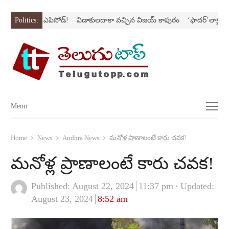
స్‌లో కొత్త ఎపిసోడ్‌!
Politics:
విడాకులదాకా వచ్చిన విజయ్‌ కాపురం
‘ఫాదర్‌’ల్యాండ్‌ని నొప
Menu
Menu
Home
News
Andhra News
మనోళ్ల ప్రాణాలంటే కారు చవక!
మనోళ్ల ప్రాణాలంటే కారు చవక!
Published:
August 22, 2024
11:37 pm
Updated:
August 23, 2024
8:52 am