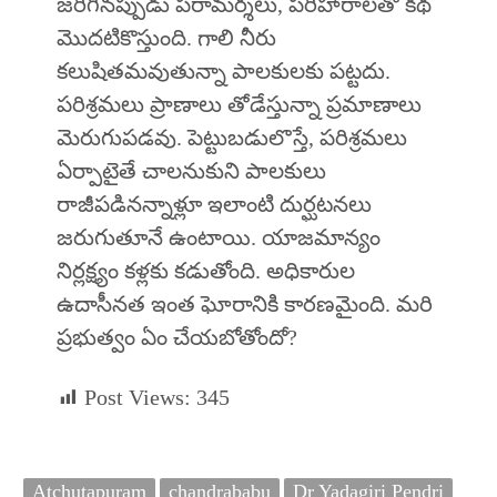
జరిగినప్పుడు పరామర్శలు, పరిహారాలతో కథ
మొదటికొస్తుంది. గాలి నీరు
కలుషితమవుతున్నా పాలకులకు పట్టదు.
పరిశ్రమలు ప్రాణాలు తోడేస్తున్నా ప్రమాణాలు
మెరుగుపడవు. పెట్టుబడులొస్తే, పరిశ్రమలు
ఏర్పాటైతే చాలనుకుని పాలకులు
రాజీపడినన్నాళ్లూ ఇలాంటి దుర్ఘటనలు
జరుగుతూనే ఉంటాయి. యాజమాన్యం
నిర్లక్ష్యం కళ్లకు కడుతోంది. అధికారుల
ఉదాసీనత ఇంత ఘోరానికి కారణమైంది. మరి
ప్రభుత్వం ఏం చేయబోతోందో?
Post Views:
345
Atchutapuram
chandrababu
Dr Yadagiri Pendri