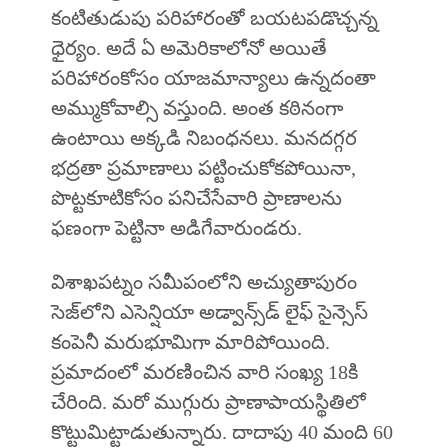
కంటితుడుపు పరిహారంతో బయటపడొచ్చన్న
ధైర్యం. అదే ఏ అమెరికాలోనో అయితే
పరిహారంకోసం యాజమాన్యాలు ఉన్నదంతా
అమ్ముకోవాల్సి వస్తుంది. అంత కఠినంగా
ఉంటాయి అక్కడి నిబంధనలు. మనదగ్గర
భద్రతా ప్రమాణాలు పట్టించుకోకపోయినా,
పొట్టకూటికోసం పనిచేసేవారి ప్రాణాలను
ఫణంగా పెట్టినా అడిగేవారుండరు.
విశాఖపట్నం సమీపంలోని అచ్యుతాపురం
సెజ్‌లోని ఎసెన్షియా అడ్వాన్స్‌డ్ లైఫ్ సైన్సెస్
కంపెనీ మరుభూమిగా మారిపోయింది.
ప్రమాదంలో మరణించిన వారి సంఖ్య 18కి
చేరింది. మరో ముగ్గురు ప్రాణాపాయస్థితిలో
కొట్టుమిట్టాడుతున్నారు. దాదాపు 40 మంది 60