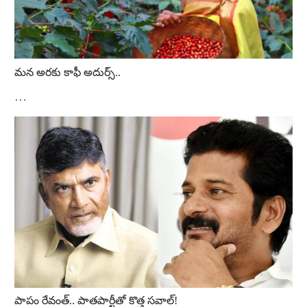
మన అరకు కాఫీ అదుర్స్‌..
…
పాపం రేవంత్‌.. పాతపార్టీతో కొత్త సవాల్‌!