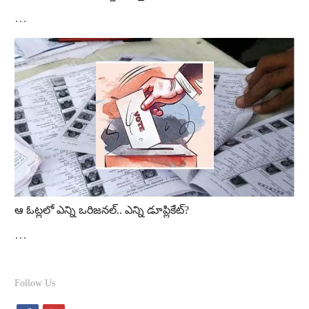
…
ఆ ఓట్ల‌లో ఎన్ని ఒరిజ‌న‌ల్‌.. ఎన్ని డూప్లికేట్‌?
…
Follow Us