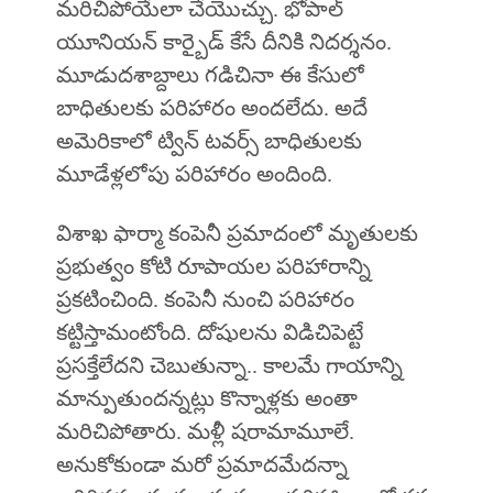
మరిచిపోయేలా చేయొచ్చు. భోపాల్‌
యూనియన్ కార్బైడ్ కేసే దీనికి నిదర్శనం.
మూడుదశాబ్దాలు గడిచినా ఈ కేసులో
బాధితులకు పరిహారం అందలేదు. అదే
అమెరికాలో ట్విన్ టవర్స్ బాధితులకు
మూడేళ్లలోపు పరిహారం అందింది.
విశాఖ ఫార్మా కంపెనీ ప్రమాదంలో మృతులకు
ప్రభుత్వం కోటి రూపాయల పరిహారాన్ని
ప్రకటించింది. కంపెనీ నుంచి పరిహారం
కట్టిస్తామంటోంది. దోషులను విడిచిపెట్టే
ప్రసక్తేలేదని చెబుతున్నా.. కాలమే గాయాన్ని
మాన్పుతుందన్నట్లు కొన్నాళ్లకు అంతా
మరిచిపోతారు. మళ్లీ షరామామూలే.
అనుకోకుండా మరో ప్రమాదమేదన్నా