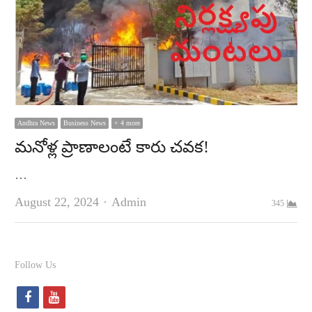
Andhra News
Business News
+ 4 more
మనోళ్ల ప్రాణాలంటే కారు చవక!
…
Author
August 22, 2024
Admin
345
Follow Us
f
y