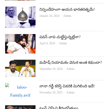
నిస్సందేహంగా ఆయన భారతరత్నమే!
Author
January 24, 2024
Admin
పవన్‌ చాప చుట్టేస్తున్నట్లేనా?
Author
April 4, 2024
Admin
మహేష్‌ నియామకం వెనుక అంత కథుందా?
Author
September 10, 2024
Admin
నానా గడ్డీ కరిస్తే చివరికి మిగిలింది ఇదే!
Author
November 18, 2025
Admin
ట్రంప్‌ చెప్పేవి శ్రీరంగనీతులు..