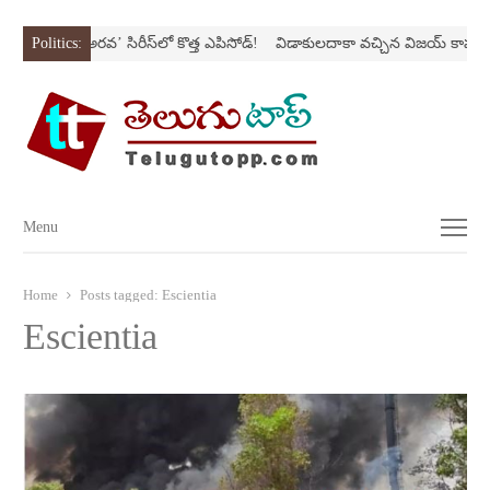
స్ట్రోక్‌
Politics:
‘అర‌వ’ సిరీస్‌లో కొత్త ఎపిసోడ్‌!
విడాకులదాకా వచ్చిన విజయ్‌ కాపురం
Menu
Menu
Home
Posts tagged:
Escientia
Escientia