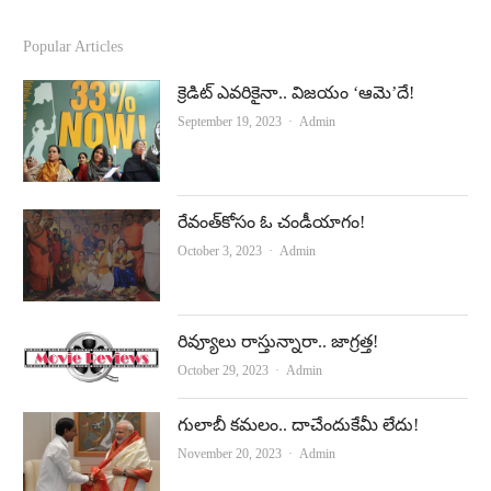
a
o
c
u
Popular Articles
e
t
క్రెడిట్‌ ఎవరికైనా.. విజయం ‘ఆమె’దే!
b
u
Author
September 19, 2023
Admin
o
b
o
e
k
రేవంత్‌కోసం ఓ చండీయాగం!
Author
October 3, 2023
Admin
రివ్యూలు రాస్తున్నారా.. జాగ్రత్త!
Author
October 29, 2023
Admin
గులాబీ కమలం.. దాచేందుకేమీ లేదు!
Author
November 20, 2023
Admin