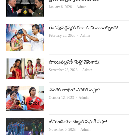
Author
January 6, 2026
Admin
ఈ ‘పున‌ర్జ‌న్మ‌’కి క‌దా AIని వాడాల్సింది!
Author
February 25, 2026
Admin
సాయిపల్లవికీ ‘పెళ్లి’చేసేశారు!
Author
September 23, 2023
Admin
ఎవరికి లాభం? ఎవరికి నష్టం?
Author
October 12, 2023
Admin
టీమిండియా దెబ్బకి సఫారీ సఫా!
Author
November 5, 2023
Admin