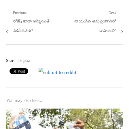
Post
Previous
Next
Previous
Next
లోకేష్‌ కూడా అరెస్టయితే..
వాయుసేన అమ్ములపొదిలో
navigation
post:
post:
నడిపేదెవరు?
‘బాహుబలి’
Share this post
You may also like...