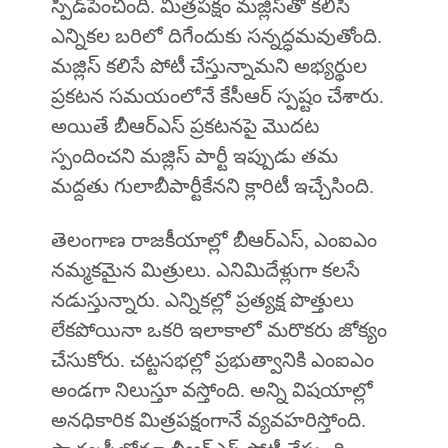
స్పీడ్‌పెంచింది. మిత్రపక్షం మజ్లిస్‌తో కలిసి
ఎన్నికల బరిలో దిగేందుకు సన్నద్ధమవుతోంది.
మజ్లిస్ కలిసే పోటీ చేస్తున్నామని అభ్యర్థుల
ప్రకటన సమయంలోనే కేసీఆర్‌ స్పష్టం చేశారు.
అయితే బీఆర్ఎస్ ప్రకటనపై మొదట
స్పందించని మజ్లిస్ పార్టీ ఇప్పుడు తమ
మద్దతు గులాబీపార్టీకేనని క్లారిటీ ఇచ్చేసింది.
తెలంగాణ రాజకీయాల్లో బీఆర్ఎస్, ఎంఐఎం
నమ్మకమైన మిత్రులు. ఎనిమిదేళ్లుగా కలసే
నడుస్తున్నారు. ఎన్నికల్లో ప్రత్యక్ష పొత్తులు
లేకపోయినా ఒకరి ఇలాకాలో మరొకరు జోక్యం
చేసుకోరు. చట్టసభల్లో ప్రభుత్వానికి ఎంఐఎం
అండగా నిలుస్తూ వస్తోంది. అన్ని విషయాల్లో
అనధికారిక మిత్రపక్షంగానే వ్యవహరిస్తోంది.