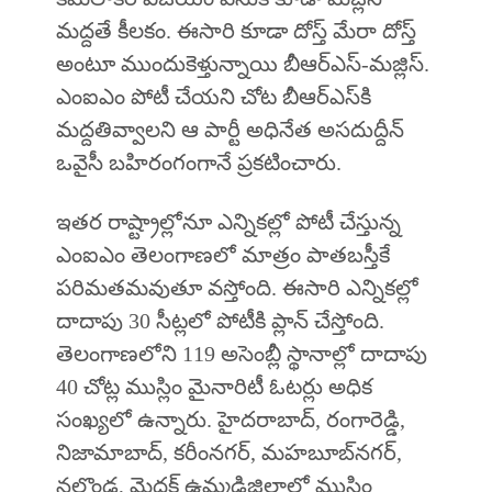
మద్దతే కీలకం. ఈసారి కూడా దోస్త్‌ మేరా దోస్త్‌
అంటూ ముందుకెళ్తున్నాయి బీఆర్‌ఎస్‌-మజ్లిస్‌.
ఎంఐఎం పోటీ చేయని చోట బీఆర్‌ఎస్‌కి
మద్దతివ్వాలని ఆ పార్టీ అధినేత అసదుద్దీన్‌
ఒవైసీ బహిరంగంగానే ప్రకటించారు.
ఇతర రాష్ట్రాల్లోనూ ఎన్నికల్లో పోటీ చేస్తున్న
ఎంఐఎం తెలంగాణలో మాత్రం పాతబస్తీకే
పరిమతమవుతూ వస్తోంది. ఈసారి ఎన్నికల్లో
దాదాపు 30 సీట్లలో పోటీకి ప్లాన్‌ చేస్తోంది.
తెలంగాణలోని 119 అసెంబ్లీ స్థానాల్లో దాదాపు
40 చోట్ల ముస్లిం మైనారిటీ ఓటర్లు అధిక
సంఖ్యలో ఉన్నారు. హైదరాబాద్‌, రంగారెడ్డి,
నిజామాబాద్‌, కరీంనగర్‌, మహబూబ్‌నగర్‌,
నల్గొండ, మెదక్‌ ఉమ్మడిజిల్లాల్లో ముస్లిం