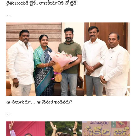
రైతుబంధుకే బ్రేక్‌.. రాజకీయానికి నో బ్రేక్‌!
…
ఆ నలుగురూ… ఆ వెనుక ఇంకెవరు?
…