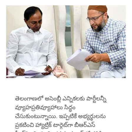
తెలంగాణలో అసెంబ్లీ ఎన్నికలకు పార్టీలన్నీ
వ్యూహప్రతివ్యూహాలు సిద్ధం
చేసుకుంటున్నాయి. ఇప్పటికే అభ్యర్థులను
ప్రకటించి హ్యాట్రిక్‌ టార్గెట్‌గా బీఆర్‌ఎస్‌