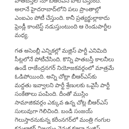
పాతబస్తీలోనూ బీఆర్ఎస్ పోటీ చేస్తుంది.
అలానే హైదరాబాద్‌లోని పలు ప్రాంతాల్లో
ఎంఐఎం పోటీ చేస్తుంది. కానీ ప్రత్యర్థుల్లాకాదు
ఫ్రెండ్లీ కాంటెస్ట్‌ నడుస్తుంటుంది ఆ రెండుపార్టీల
మధ్య.
గత అసెంబ్లీ ఎన్నికల్లో మజ్లిస్‌ పార్టీ ఎనిమిది
సీట్లలోనే పోటీచేసింది. కొన్ని పాతబస్తీ కాలనీలు
ఉండే రాజేంద్రనగర్ నియోజకవర్గంలో మాత్రమే
ఓడిపోయింది. అన్ని చోట్లా బీఆర్ఎస్‌కు
మద్దతు ఇవ్వాలని పార్టీ శ్రేణులకు ఒవైసీ పార్టీ
సంకేతాలు పంపింది. దీంతో ముస్లిం
సామాజికవర్గం ఎక్కువ ఉన్న చోట్ల బీఆర్ఎస్
సులువుగా గెలిచింది. బండి సంజయ్‌
గెలుస్తారనుకున్న కరీంనగర్‌లో మంత్రి గంగుల
కమలాకర్‌ విజయం వెనుక కూడా మజ్లిస్‌