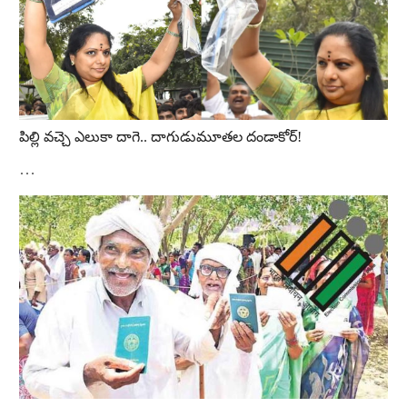
పిల్లి వ‌చ్చె ఎలుకా దాగె.. దాగుడుమూత‌ల దండాకోర్‌!
…