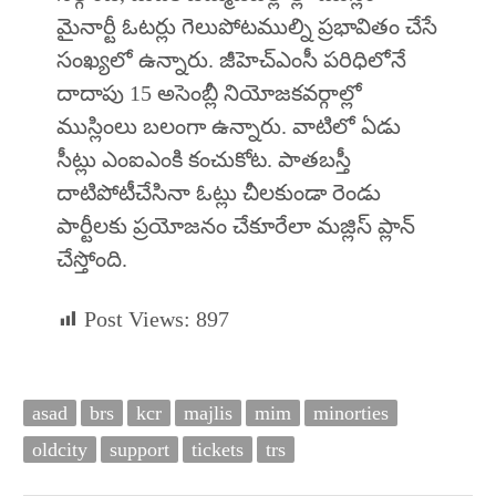
మైనార్టీ ఓటర్లు గెలుపోటముల్ని ప్రభావితం చేసే
సంఖ్యలో ఉన్నారు. జీహెచ్‌ఎంసీ పరిధిలోనే
దాదాపు 15 అసెంబ్లీ నియోజకవర్గాల్లో
ముస్లింలు బలంగా ఉన్నారు. వాటిలో ఏడు
సీట్లు ఎంఐఎంకి కంచుకోట. పాతబస్తీ
దాటిపోటీచేసినా ఓట్లు చీలకుండా రెండు
పార్టీలకు ప్రయోజనం చేకూరేలా మజ్లిస్ ప్లాన్
చేస్తోంది.
Post Views:
897
asad
brs
kcr
majlis
mim
minorties
oldcity
support
tickets
trs