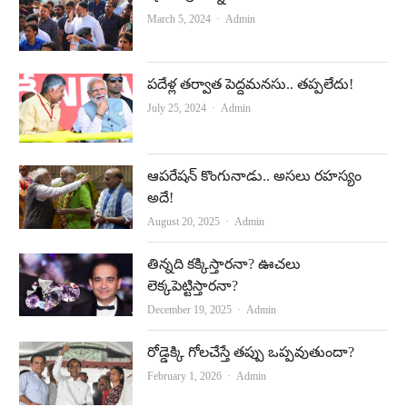
Author
March 5, 2024
Admin
పదేళ్ల తర్వాత పెద్దమనసు.. తప్పలేదు!
Author
July 25, 2024
Admin
ఆపరేషన్‌ కొంగునాడు.. అసలు రహస్యం
అదే!
Author
August 20, 2025
Admin
తిన్నది కక్కిస్తారనా? ఊచలు
లెక్కపెట్టిస్తారనా?
Author
December 19, 2025
Admin
రోడ్డెక్కి గోలచేస్తే తప్పు ఒప్పవుతుందా?
Author
February 1, 2026
Admin