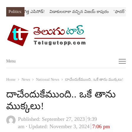
సిరీస్‌లో కొత్త ఎపిసోడ్‌!
Politics:
విడాకులదాకా వచ్చిన విజయ్‌ కాపురం
‘ఫాదర్‌’ల్యాండ్‌న
Menu
Menu
Home
News
National News
దాచేందుకేముంది.. ఒకే తాను ముక్కలు!
దాచేందుకేముంది.. ఒకే తాను
ముక్కలు!
Published:
September 27, 2023
9:39
am
Updated: November 3, 2024
7:06 pm