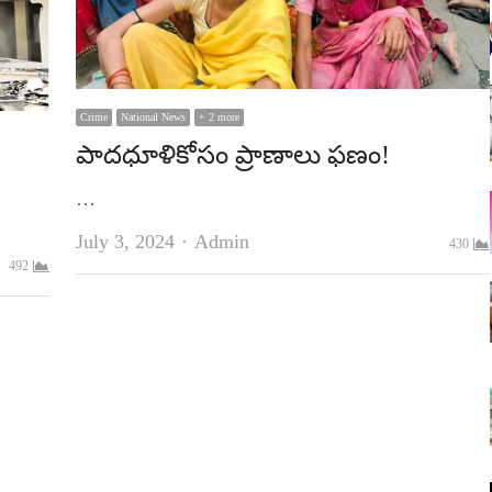
Crime
National News
+ 2 more
పాదధూళికోసం ప్రాణాలు ఫణం!
…
Author
July 3, 2024
Admin
430
492