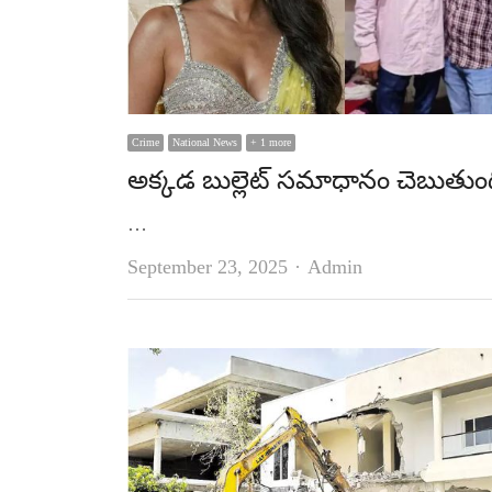
Crime
National News
+ 1 more
అక్కడ బుల్లెట్‌ సమాధానం చెబుతుం
…
Author
September 23, 2025
Admin