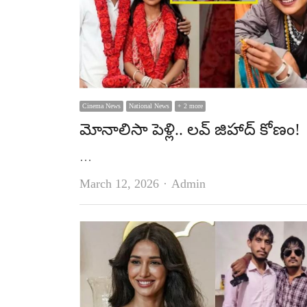
Cinema News
National News
+ 2 more
మోనాలిసా పెళ్లి.. లవ్ జిహాద్ కోణం!
…
Author
March 12, 2026
Admin