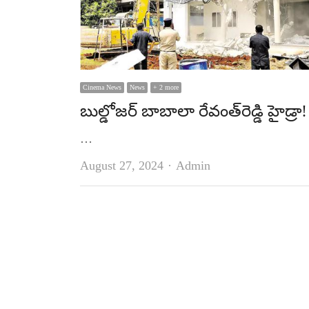
Cinema News
News
+ 2 more
బుల్డోజర్‌ బాబాలా రేవంత్‌రెడ్డి హైడ్రా!
…
Author
August 27, 2024
Admin