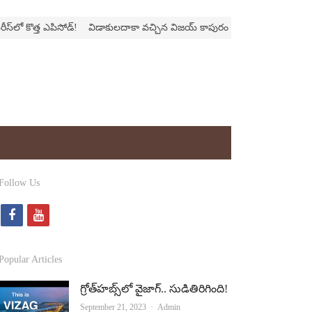
కొత్త ఎపిసోడ్‌!
విడాకులదాకా వచ్చిన విజయ్‌ కాపురం
‘ఫాదర్‌’ల్యాండ్‌ని నొప్పించొ
Follow Us
f
y
a
o
c
u
Popular Articles
e
t
గ్రోత్‌హబ్స్‌లో వైజాగ్‌.. సుడితిరిగింది!
b
u
Author
September 21, 2023
Admin