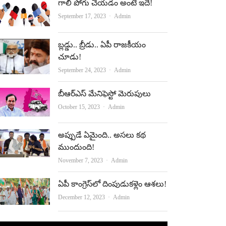
గాలి పోగు చేయ‌డం అంటే ఇదే!
Author
September 17, 2023
Admin
బ్లడ్డు.. బ్రీడు.. ఏపీ రాజకీయం
చూడు!
Author
September 24, 2023
Admin
బీఆర్‌ఎస్‌ మేనిఫెస్టో మెరుపులు
Author
October 15, 2023
Admin
అప్పుడే ఏమైంది.. అసలు కథ
ముందుంది!
Author
November 7, 2023
Admin
ఏపీ కాంగ్రెస్‌లో దింపుడుకళ్లెం ఆశలు!
Author
December 12, 2023
Admin