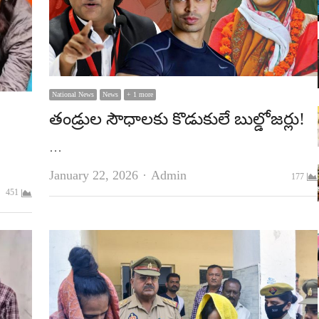
National News
News
+ 1 more
తండ్రుల సౌధాలకు కొడుకులే బుల్డోజర్లు!
…
Author
January 22, 2026
Admin
177
451