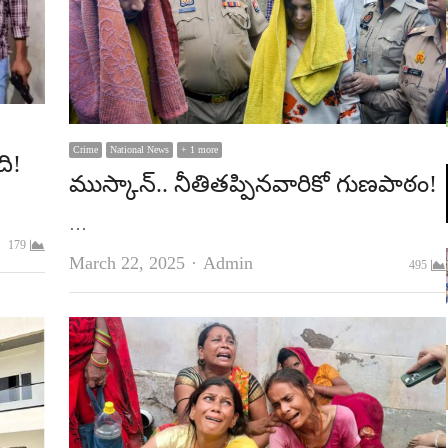
Crime
National News
+ 1 more
ది!
ముస్కాన్‌.. నీతితప్పినవారికో గుణపాఠం!
…
179
Author
March 22, 2025
Admin
495