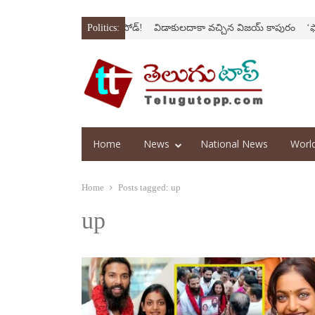
‘అర‌వ’ సిరీస్‌లో కొత్త ఎపిసోడ్‌!
Politics:
విడాకులదాకా వచ్చిన విజయ్‌ కాపురం
‘ఫాదర్‌’ల్
Home
News
National News
Worl
Home
Posts tagged:
up
up