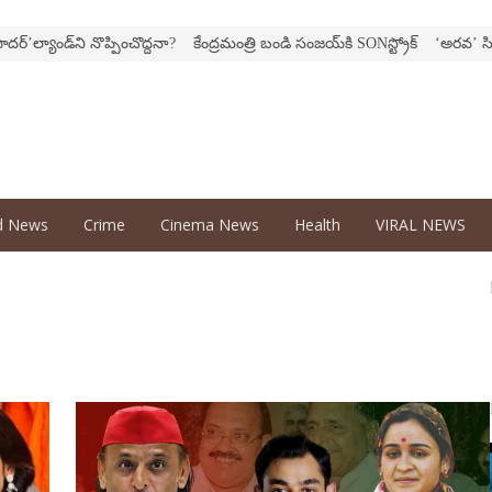
యాండ్‌ని నొప్పించొద్దనా?
కేంద్ర‌మంత్రి బండి సంజ‌య్‌కి SONస్ట్రోక్‌
‘అర‌వ’ సిరీస్‌లో 
d News
Crime
Cinema News
Health
VIRAL NEWS