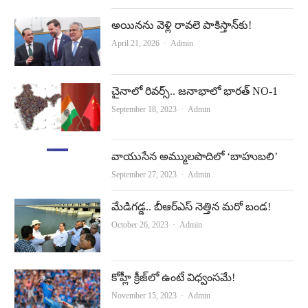
అయినను వెళ్లి రావలె పాకిస్తాన్‌కు!
Author
April 21, 2026
Admin
చైనాలో రివ‌ర్స్‌.. జనాభాలో భారత్‌ NO-1
Author
September 18, 2023
Admin
వాయుసేన అమ్ములపొదిలో ‘బాహుబలి’
Author
September 27, 2023
Admin
మేడిగడ్డ.. బీఆర్‌ఎస్‌ నెత్తిన మరో బండ!
Author
October 26, 2023
Admin
కోహ్లీ క్రీజ్‌లో ఉంటే విధ్వంసమే!
Author
November 15, 2023
Admin