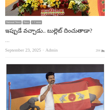
National News
News
+ 1 more
ఇప్పుడే వచ్చాడు.. బుల్లెట్‌ దించుతాడా?
…
Author
September 23, 2025
Admin
204