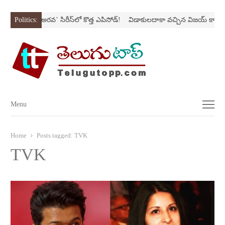
్ట్రోక్‌
Politics:
‘అర‌వ’ సిరీస్‌లో కొత్త ఎపిసోడ్‌!
విడాకులదాకా వచ్చిన విజయ్‌ కాపురం
Menu
Menu
Home
Posts tagged:
TVK
TVK