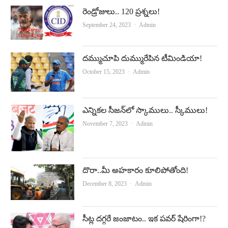
e
t
రెండ్రోజులు.. 120 ప్రశ్నలు!
b
u
Author
September 24, 2023
Admin
o
b
o
e
దమ్ముచూపి దుమ్మురేపిన టీమిండియా!
k
Author
October 15, 2023
Admin
ఎన్నికల సీజన్‌లో స్కాములు.. స్కీములు!
Author
November 7, 2023
Admin
దొరా..మీ అహకారం కూలిపోతోంది!
Author
December 8, 2023
Admin
సీట్ల ద‌గ్గ‌రే జంజాటం.. ఇక ప‌వ‌ర్ షేరింగా!?