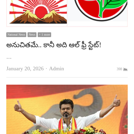
National News
News
+ 1 more
అనుచితమే.. కానీ అది ఆల్‌ ఫ్రీ స్టేట్‌!
…
Author
January 20, 2026
Admin
398