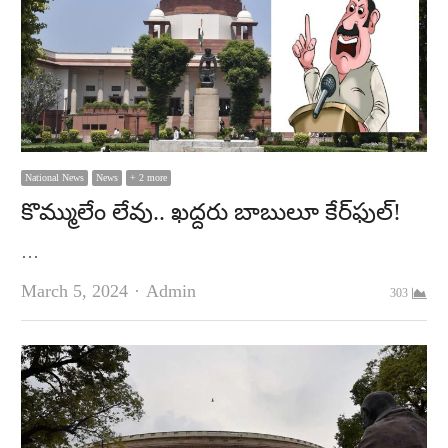
National News
News
+ 2 more
కొమ్ములేం లేవు.. ఖ‌ద్ద‌రు బాబులూ కేర్‌ఫుల్‌!
…
Author
March 5, 2024
Admin
303