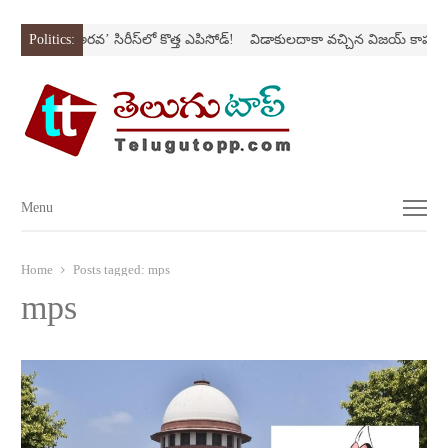
స్ట్రోక్‌
Politics:
‘అర‌వ’ సిరీస్‌లో కొత్త ఎపిసోడ్‌!
విడాకులదాకా వచ్చిన విజయ్‌ కాపురం
Menu
Menu
Home
Posts tagged:
mps
mps