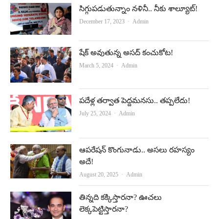
సిగ్గుపడుతున్నాం నళినీ.. నీకు శాల్యూట్‌!
Author
December 17, 2023
Admin
షేక్ అవుతున్న అస‌ద్ కంచుకోట‌!
Author
March 5, 2024
Admin
పదేళ్ల తర్వాత పెద్దమనసు.. తప్పలేదు!
Author
July 25, 2024
Admin
ఆపరేషన్‌ కొంగునాడు.. అసలు రహస్యం
అదే!
Author
August 20, 2025
Admin
తిన్నది కక్కిస్తారనా? ఊచలు
లెక్కపెట్టిస్తారనా?