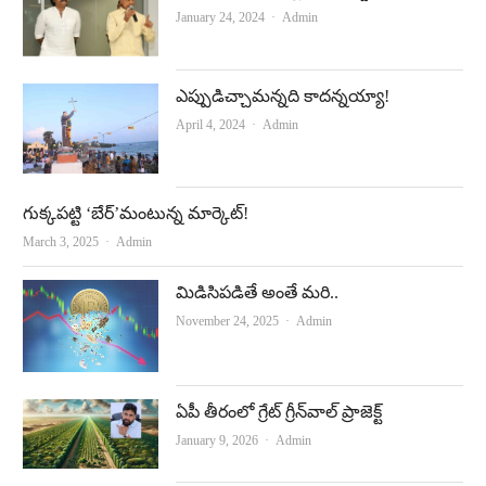
Author
January 24, 2024
Admin
ఎప్పుడిచ్చామన్నది కాదన్నయ్యా!
Author
April 4, 2024
Admin
గుక్కపట్టి ‘బేర్‌’మంటున్న మార్కెట్‌!
Author
March 3, 2025
Admin
మిడిసిపడితే అంతే మరి..
Author
November 24, 2025
Admin
ఏపీ తీరంలో గ్రేట్‌ గ్రీన్‌వాల్‌ ప్రాజెక్ట్‌
Author
January 9, 2026
Admin