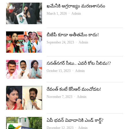
ఖమేనీకి అగ్రరాజ్యం మరణశాసనం
Author
March 1, 2026
Admin
బీజేపీ కూడా అతీతమేం కాదు!
Author
September 24, 2023
Admin
సనత్‌నగర్‌ సీటు.. ఎవరీ కోట నీలిమ!?
Author
October 15, 2023
Admin
రేవంత్‌ కంటే కేసీఆర్‌ మంచోడట!
Author
November 7, 2023
Admin
ఏపీ భవన్‌ వివాదానికి ఎండ్‌ కార్డ్‌?
Author
December 12, 2023
Admin