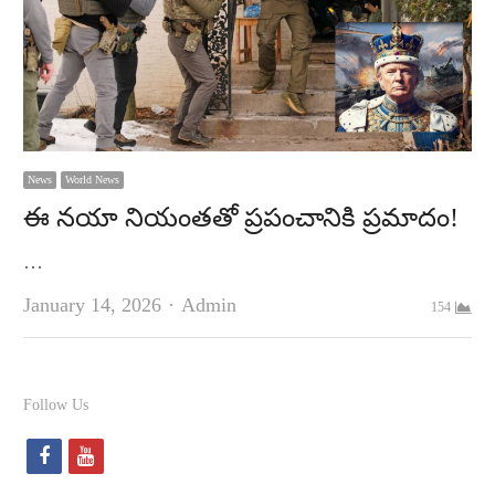
News
World News
ఈ నయా నియంతతో ప్రపంచానికి ప్రమాదం!
…
Author
January 14, 2026
Admin
154
Follow Us
f
y
a
o