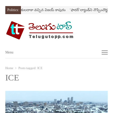
సోడ్‌!
Politics:
విడాకులదాకా వచ్చిన విజయ్‌ కాపురం
‘ఫాదర్‌’ల్యాండ్‌ని నొప్పించొద్దనా?
Menu
Menu
Home
Posts tagged:
ICE
ICE