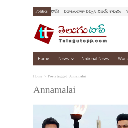
‘అర‌వ’ సిరీస్‌లో కొత్త ఎపిసోడ్‌!
Politics:
విడాకులదాకా వచ్చిన విజయ్‌ కాపురం
‘ఫాదర్‌’
Home
News
National News
Worl
Home
Posts tagged:
Annamalai
Annamalai