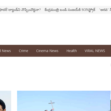
ల్యాండ్‌ని నొప్పించొద్దనా?
కేంద్ర‌మంత్రి బండి సంజ‌య్‌కి SONస్ట్రోక్‌
‘అర‌వ’ సిరీస్‌లో
d News
Crime
Cinema News
Health
VIRAL NEWS