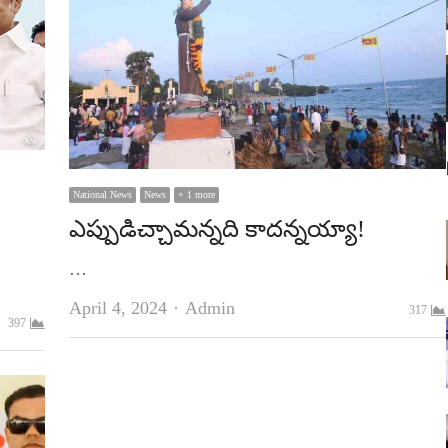
National News
News
+ 1 more
ఎప్పుడిచ్చామన్నది కాదన్నయ్యా!
…
Author
April 4, 2024
Admin
317
397