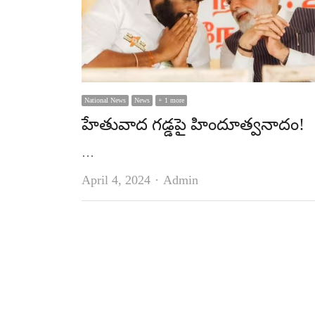
National News
News
+ 1 more
హేతువాద గడ్డపై హిందూత్వనాదం!
…
Author
April 4, 2024
Admin