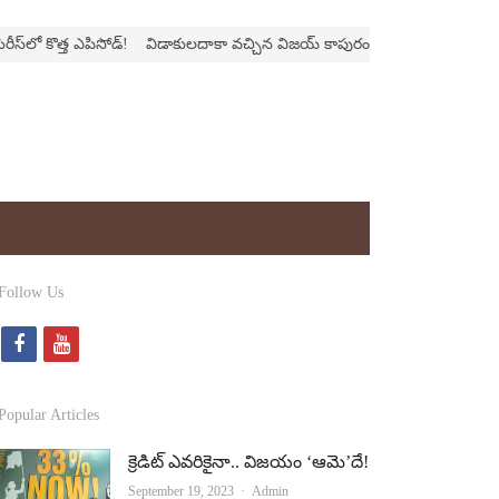
 కొత్త ఎపిసోడ్‌!
విడాకులదాకా వచ్చిన విజయ్‌ కాపురం
‘ఫాదర్‌’ల్యాండ్‌ని నొప్పిం
Follow Us
f
y
a
o
c
u
Popular Articles
e
t
క్రెడిట్‌ ఎవరికైనా.. విజయం ‘ఆమె’దే!
b
u
Author
September 19, 2023
Admin