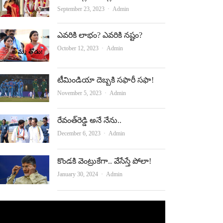
Author
September 23, 2023
Admin
ఎవరికి లాభం? ఎవరికి నష్టం?
Author
October 12, 2023
Admin
టీమిండియా దెబ్బకి సఫారీ సఫా!
Author
November 5, 2023
Admin
రేవంత్‌రెడ్డి అనే నేను..
Author
December 6, 2023
Admin
కొండకి వెంట్రుకేగా.. వేసేస్తే పోలా!
Author
January 30, 2024
Admin