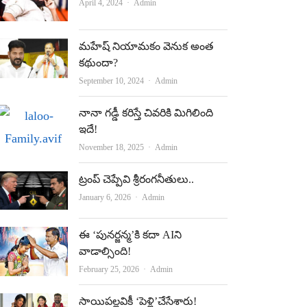
Author
April 4, 2024
Admin
మహేష్‌ నియామకం వెనుక అంత
కథుందా?
Author
September 10, 2024
Admin
నానా గడ్డీ కరిస్తే చివరికి మిగిలింది
ఇదే!
Author
November 18, 2025
Admin
ట్రంప్‌ చెప్పేవి శ్రీరంగనీతులు..
Author
January 6, 2026
Admin
ఈ ‘పున‌ర్జ‌న్మ‌’కి క‌దా AIని
వాడాల్సింది!
Author
February 25, 2026
Admin
సాయిపల్లవికీ ‘పెళ్లి’చేసేశారు!