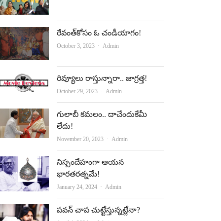
o
b
o
e
రేవంత్‌కోసం ఓ చండీయాగం!
k
Author
October 3, 2023
Admin
రివ్యూలు రాస్తున్నారా.. జాగ్రత్త!
Author
October 29, 2023
Admin
గులాబీ కమలం.. దాచేందుకేమీ
లేదు!
Author
November 20, 2023
Admin
నిస్సందేహంగా ఆయన
భారతరత్నమే!
Author
January 24, 2024
Admin
పవన్‌ చాప చుట్టేస్తున్నట్లేనా?