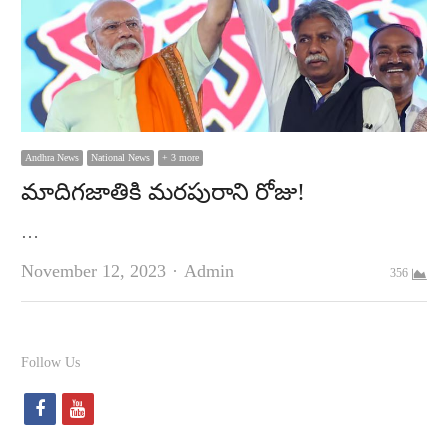
Andhra News
National News
+ 3 more
మాదిగజాతికి మరపురాని రోజు!
…
Author
November 12, 2023
Admin
356
Follow Us
f
y
a
o