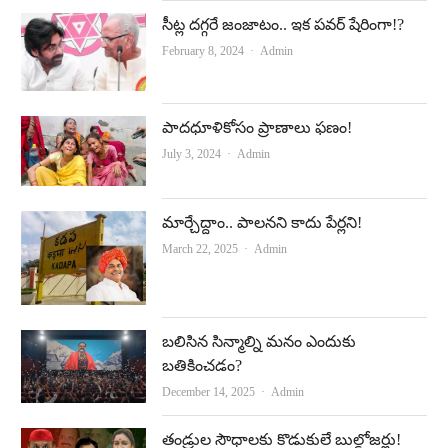
సీట్ల ద‌గ్గ‌రే జంజాటం.. ఇక ప‌వ‌ర్ షేరింగా!?
Author
February 8, 2024
Admin
పాదధూళికోసం ప్రాణాలు ఫణం!
Author
July 3, 2024
Admin
మార్చేద్దాం.. పాలనని కాదు పేర్లని!
Author
March 22, 2025
Admin
బలిసిన సిన్మాల్ని మనం ఎందుకు
బతికించడం?
Author
December 14, 2025
Admin
తండ్రుల సౌధాలకు కొడుకులే బుల్డోజర్లు!