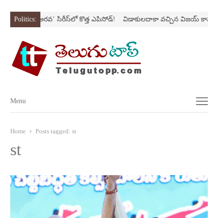
Nస్ట్రోక్‌
Politics:
‘అర‌వ’ సిరీస్‌లో కొత్త ఎపిసోడ్‌!
విడాకులదాకా వచ్చిన విజయ్‌ కాపురం
Menu
Menu
Home
Posts tagged:
st
st