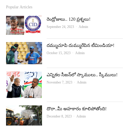
c
u
Popular Articles
e
t
రెండ్రోజులు.. 120 ప్రశ్నలు!
b
u
Author
September 24, 2023
Admin
o
b
o
e
దమ్ముచూపి దుమ్మురేపిన టీమిండియా!
k
Author
October 15, 2023
Admin
ఎన్నికల సీజన్‌లో స్కాములు.. స్కీములు!
Author
November 7, 2023
Admin
దొరా..మీ అహకారం కూలిపోతోంది!
Author
December 8, 2023
Admin