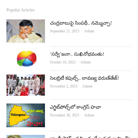
c
u
Popular Articles
e
t
చంద్రబాబుపై సింపథీ.. నమ్మొచ్చా!
b
u
Author
September 21, 2023
Admin
o
b
o
e
‘సర్వే’జనా.. సుఖినోభవంతు!
k
Author
October 10, 2023
Admin
సెలబ్రిటీ కపుల్స్‌.. లావణ్య వరుణ్‌తేజ్‌!
Author
November 2, 2023
Admin
ఎగ్జిట్‌పోల్స్‌లో కాంగ్రెస్‌ హవా
Author
November 30, 2023
Admin