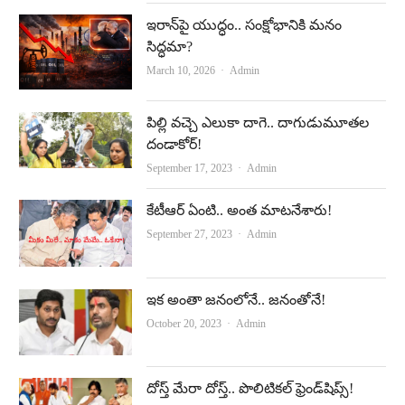
ఇరాన్‌పై యుద్ధం.. సంక్షోభానికి మనం
సిద్ధమా?
Author
March 10, 2026
Admin
పిల్లి వ‌చ్చె ఎలుకా దాగె.. దాగుడుమూత‌ల
దండాకోర్‌!
Author
September 17, 2023
Admin
కేటీఆర్‌ ఏంటి.. అంత మాటనేశారు!
Author
September 27, 2023
Admin
ఇక అంతా జనంలోనే.. జనంతోనే!
Author
October 20, 2023
Admin
దోస్త్‌ మేరా దోస్త్‌.. పొలిటికల్‌ ఫ్రెండ్‌షిప్స్‌!