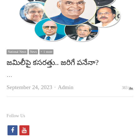
National News
News
+ 1 more
జమిలీపై కసరత్తు.. జరిగే పనేనా?
…
Author
September 24, 2023
Admin
383
Follow Us
f
y
a
o