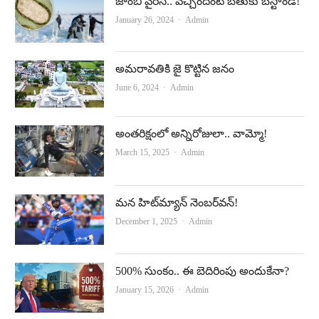
జాంబీ వైర‌స్‌.. వ‌చ్చిందంటే బ‌తుకు బ‌స్టాండే!
Author
January 26, 2024
Admin
అమరావతికి జై కొట్టిన జనం
Author
June 6, 2024
Admin
అంతరిక్షంలో అన్నిరోజులా.. వామ్మో!
Author
March 15, 2025
Admin
మన హిట్‌మ్యాన్‌ నెంబర్‌వన్‌!
Author
December 1, 2025
Admin
500% సుంకం.. ఈ బెదిరింపు అందుకేనా?
Author
January 15, 2026
Admin