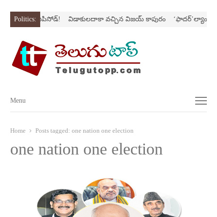
రీస్‌లో కొత్త ఎపిసోడ్‌!
Politics:
విడాకులదాకా వచ్చిన విజయ్‌ కాపురం
‘ఫాదర్‌’ల్యాండ్‌ని 
Menu
Menu
Home
Posts tagged:
one nation one election
one nation one election