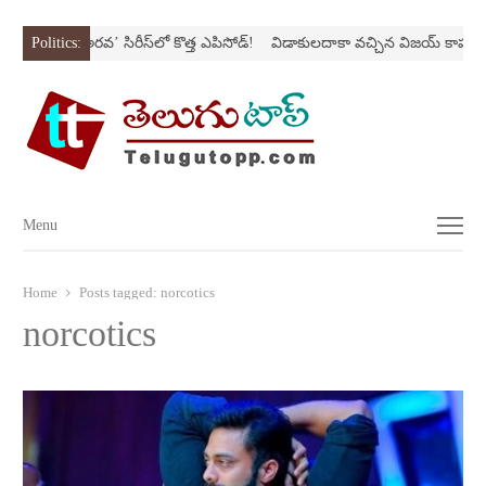
స్ట్రోక్‌
Politics:
‘అర‌వ’ సిరీస్‌లో కొత్త ఎపిసోడ్‌!
విడాకులదాకా వచ్చిన విజయ్‌ కాపురం
Menu
Menu
Home
Posts tagged:
norcotics
norcotics