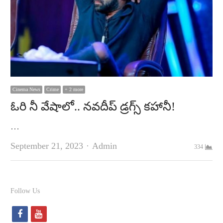
Cinema News
Crime
+ 2 more
ఓరి నీ వేషాలో.. నవదీప్‌ డ్రగ్స్‌ కహానీ!
…
Author
September 21, 2023
Admin
334
Follow Us
f
y