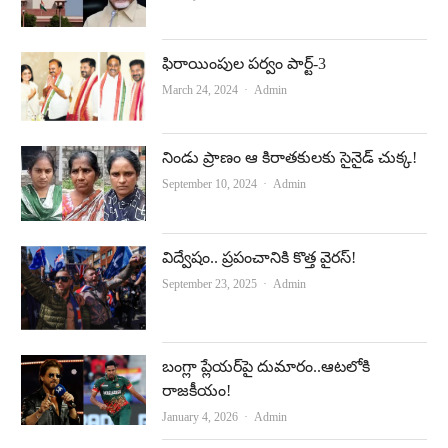
ఫిరాయింపుల పర్వం పార్ట్‌-3
Author
March 24, 2024
Admin
నిండు ప్రాణం ఆ కిరాతకులకు సైనైడ్‌ చుక్క!
Author
September 10, 2024
Admin
విద్వేషం.. ప్రపంచానికి కొత్త వైరస్‌!
Author
September 23, 2025
Admin
బంగ్లా ప్లేయర్‌పై దుమారం..ఆటలోకి
రాజకీయం!
Author
January 4, 2026
Admin