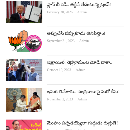
ప్లాన్‌ బీ రెడీ.. తగ్గేదే లేదంటున్న ట్రంప్‌!
Author
February 20, 2026
Admin
అప్పుచేసి పప్పుకూడు తినిపిస్తాం!
Author
September 21, 2023
Admin
ఇజ్రాయిల్‌: నెహ్రూనుంచి మోడీ దాకా..
Author
October 10, 2023
Admin
ఇసుక తినేశారు.. చంద్రబాబుపై మరో కేసు!
Author
November 2, 2023
Admin
మొహం పచ్చడయ్యేలా గుద్దుడు గుద్దుడే!