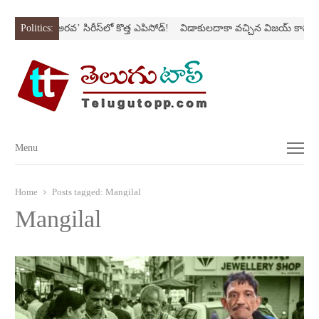
Nస్ట్రోక్‌
Politics:
‘అర‌వ’ సిరీస్‌లో కొత్త ఎపిసోడ్‌!
విడాకులదాకా వచ్చిన విజయ్‌ కాపురం
Menu
Menu
Home
Posts tagged:
Mangilal
Mangilal