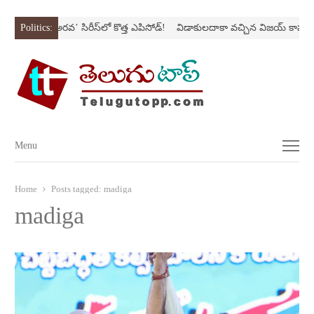
Nస్ట్రోక్‌
Politics:
‘అర‌వ’ సిరీస్‌లో కొత్త ఎపిసోడ్‌!
విడాకులదాకా వచ్చిన విజయ్‌ కాపురం
Menu
Menu
Home
Posts tagged:
madiga
madiga