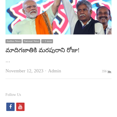
Andhra News
National News
+ 3 more
మాదిగజాతికి మరపురాని రోజు!
…
Author
November 12, 2023
Admin
356
Follow Us
f
y
a
o