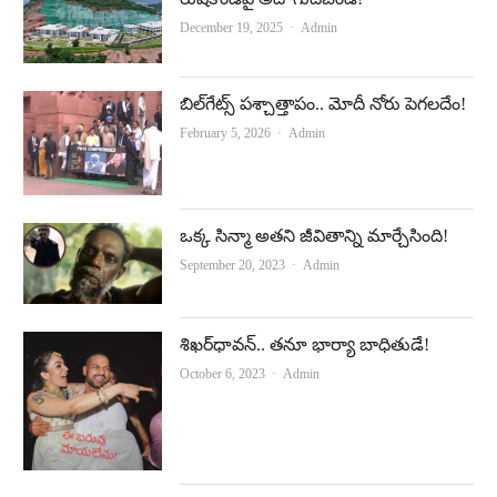
Author
December 19, 2025
Admin
బిల్‌గేట్స్‌ పశ్చాత్తాపం.. మోదీ నోరు పెగలదేం!
Author
February 5, 2026
Admin
ఒక్క సిన్మా అతని జీవితాన్ని మార్చేసింది!
Author
September 20, 2023
Admin
శిఖర్‌ధావన్‌.. తనూ భార్యా బాధితుడే!
Author
October 6, 2023
Admin