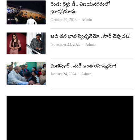
రెండు రైళ్లు ఢీ.. విజయనగరంలో
ఘోరప్రమాదం
Author
October 29, 2023
Admin
అది తన భావ స్వేచ్ఛనేమో.. సారీ చెప్పడట!
Author
November 23, 2023
Admin
మణిపూర్‌.. మరీ అంత రహస్యమా!
Author
January 24, 2024
Admin