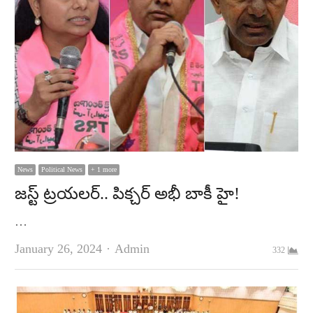
News
Political News
+ 1 more
జ‌స్ట్ ట్ర‌య‌ల‌ర్‌.. పిక్చ‌ర్ అభీ బాకీ హై!
…
Author
January 26, 2024
Admin
332