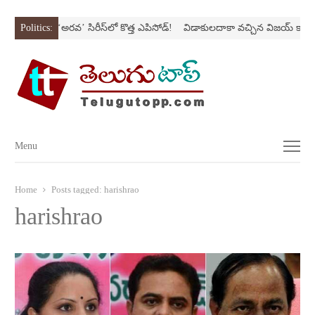
Nస్ట్రోక్‌
Politics:
‘అర‌వ’ సిరీస్‌లో కొత్త ఎపిసోడ్‌!
విడాకులదాకా వచ్చిన విజయ్‌ కాపురం
Menu
Menu
Home
Posts tagged:
harishrao
harishrao