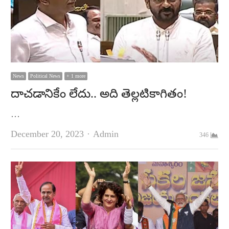
News
Political News
+ 1 more
దాచడానికేం లేదు.. అది తెల్లటికాగితం!
…
Author
December 20, 2023
Admin
346