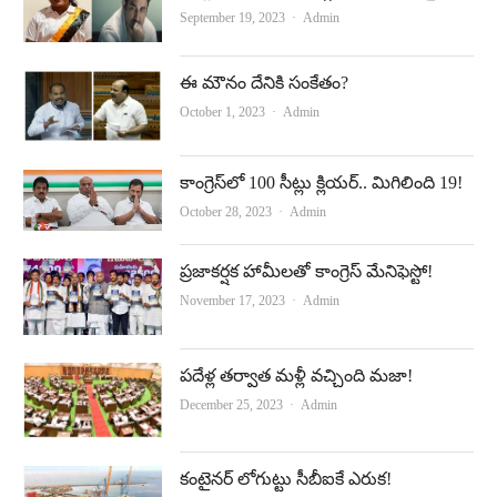
b
u
Author
September 19, 2023
Admin
o
b
o
e
ఈ మౌనం దేనికి సంకేతం?
Author
October 1, 2023
Admin
k
కాంగ్రెస్‌లో 100 సీట్లు క్లియర్‌.. మిగిలింది 19!
Author
October 28, 2023
Admin
ప్రజాకర్షక హామీలతో కాంగ్రెస్‌ మేనిఫెస్టో!
Author
November 17, 2023
Admin
ప‌దేళ్ల త‌ర్వాత మ‌ళ్లీ వ‌చ్చింది మ‌జా!
Author
December 25, 2023
Admin
కంటైనర్‌ లోగుట్టు సీబీఐకే ఎరుక!