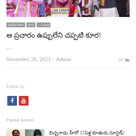
Andhra News
News
+ 2 more
ఆ ప్ర‌చారం ఉప్పులేని చ‌ప్ప‌టి కూర‌!
…
Author
November 28, 2023
Admin
567
Follow Us
f
y
a
o
c
u
Popular Articles
e
t
బిచ్చగాడు హీరో 17ఏళ్ల కూతురు సూసైడ్‌!