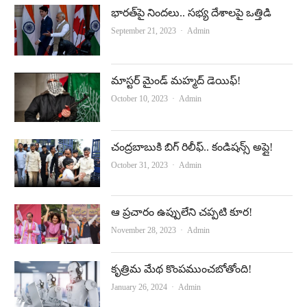
భారత్‌పై నిందలు.. సభ్య దేశాలపై ఒత్తిడి
Author
September 21, 2023
Admin
మాస్టర్‌ మైండ్‌ మహ్మద్‌ డెయిఫ్‌!
Author
October 10, 2023
Admin
చంద్రబాబుకి బిగ్‌ రిలీఫ్‌.. కండిషన్స్‌ అప్లై!
Author
October 31, 2023
Admin
ఆ ప్ర‌చారం ఉప్పులేని చ‌ప్ప‌టి కూర‌!
Author
November 28, 2023
Admin
కృత్రిమ మేథ కొంప‌ముంచ‌బోతోంది!
Author
January 26, 2024
Admin