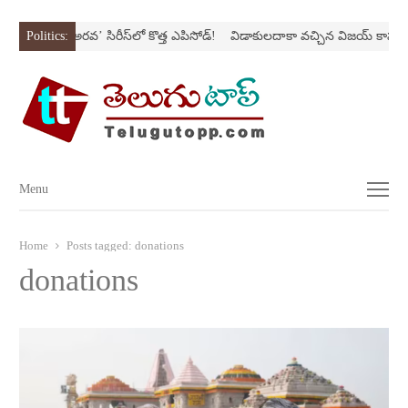
Nస్ట్రోక్‌
Politics:
‘అర‌వ’ సిరీస్‌లో కొత్త ఎపిసోడ్‌!
విడాకులదాకా వచ్చిన విజయ్‌ కాపురం
Menu
Menu
Home
Posts tagged:
donations
donations