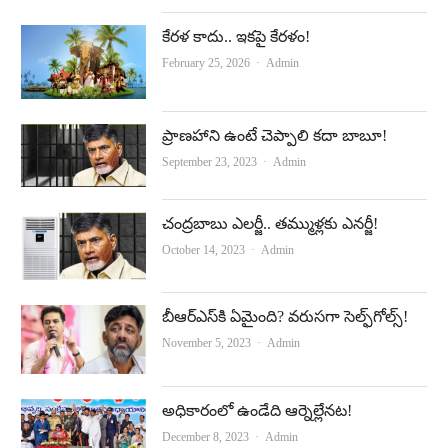
కేర‌ళ కాదు.. ఇక‌పై కేర‌ళం!
Author
February 25, 2026
Admin
ప్రాణహాని ఉంటే చెప్పాలి కదా బాబూ!
Author
September 23, 2023
Admin
చంద్రబాబు ఎలర్జీ.. తమ్ముళ్లకు ఎనర్జీ!
Author
October 14, 2023
Admin
బీఆర్‌ఎస్‌కి ఏమైంది? వరుసగా సెల్ఫ్‌గోల్స్‌!
Author
November 5, 2023
Admin
అధికారంలో ఉండేది ఆర్నెల్లేనట!
Author
December 8, 2023
Admin