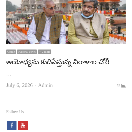
Crime
National News
+ 2 more
అయోధ్య‌ను కుదిపేస్తున్న విరాళాల చోరీ
…
Author
July 6, 2026
Admin
52
Follow Us
f
y