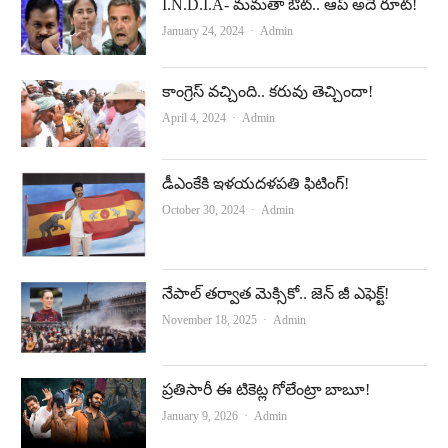
I.N.D.I.A- మమతా ఔట్‌.. ఆప్‌ అదే రూట్!
Author
January 24, 2024
Admin
కాంగ్రెస్‌ వచ్చింది.. కరువు తెచ్చిందా!
Author
April 4, 2024
Admin
డీఎంకేకి ఇళ‌య‌ద‌ళ‌ప‌తి ఫిటింగ్!
Author
October 30, 2024
Admin
నేపాల్‌ తర్వాత మెక్సికో.. జెన్‌ జీ ఎఫెక్ట్‌!
Author
November 18, 2025
Admin
ప్రతిసారీ ఈ టికెట్ల గోలేంట్రా బాబూ!
Author
January 9, 2026
Admin