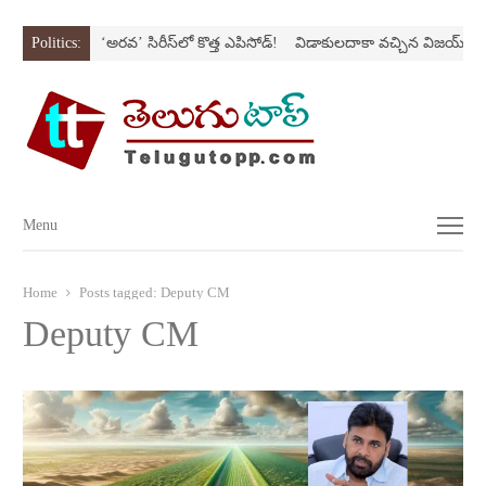
ి SONస్ట్రోక్‌
Politics:
‘అర‌వ’ సిరీస్‌లో కొత్త ఎపిసోడ్‌!
విడాకులదాకా వచ్చిన విజయ్‌ కాప
Menu
Menu
Home
Posts tagged:
Deputy CM
Deputy CM