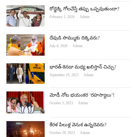
రోడ్డెక్కి గోలచేస్తే తప్పు ఒప్పవుతుందా?
Author
February 1, 2026
Admin
దేవుడి సొమ్ముకు దిక్కెవ‌రు?
Author
July 6, 2026
Admin
భారత్‌-కెనడా మధ్య ఖలిస్తాన్‌ చిచ్చు!
Author
September 19, 2023
Admin
మోడీ నోట భయంకర ‘రహస్యాలు’!
Author
October 3, 2023
Admin
కేరళ పేలుళ్ల వెనుక ఉన్నదెవరు?
Author
October 29, 2023
Admin