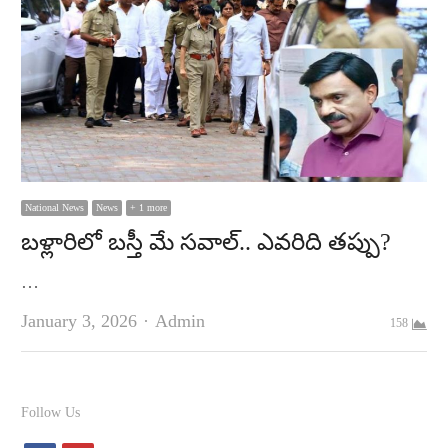
National News
News
+ 1 more
బళ్లారిలో బస్తీ మే సవాల్‌.. ఎవరిది తప్పు?
…
Author
January 3, 2026
Admin
158
Follow Us