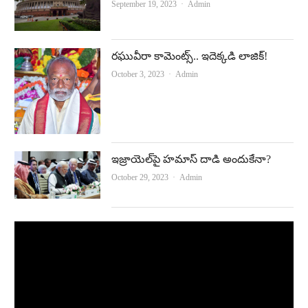
Author
September 19, 2023
Admin
రఘువీరా కామెంట్స్‌.. ఇదెక్కడి లాజిక్‌!
Author
October 3, 2023
Admin
ఇజ్రాయెల్‌పై హమాస్‌ దాడి అందుకేనా?
Author
October 29, 2023
Admin