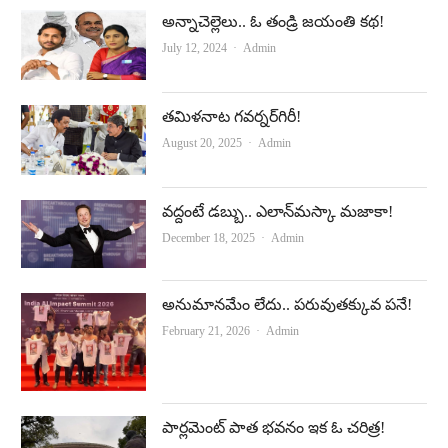
అన్నాచెల్లెలు.. ఓ తండ్రి జయంతి కథ!
Author
July 12, 2024
Admin
తమిళనాట గవర్నర్‌గిరీ!
Author
August 20, 2025
Admin
వద్దంటే డబ్బు.. ఎలాన్‌మస్కా మజాకా!
Author
December 18, 2025
Admin
అనుమానమేం లేదు.. పరువుతక్కువ పనే!
Author
February 21, 2026
Admin
పార్లమెంట్‌ పాత భవనం ఇక ఓ చరిత్ర!