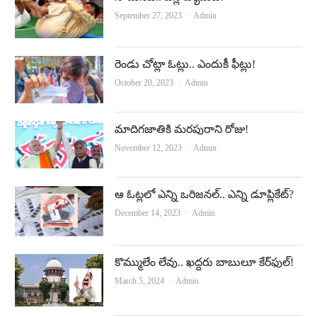
Author
September 27, 2023
Admin
రెండు చోట్లా ఓట్లు.. ఎందుకీ ఫీట్లు!
Author
October 20, 2023
Admin
మాదిగజాతికి మరపురాని రోజు!
Author
November 12, 2023
Admin
ఆ ఓట్ల‌లో ఎన్ని ఒరిజ‌న‌ల్‌.. ఎన్ని డూప్లికేట్‌?
Author
December 14, 2023
Admin
కొమ్ములేం లేవు.. ఖ‌ద్ద‌రు బాబులూ కేర్‌ఫుల్‌!
Author
March 5, 2024
Admin