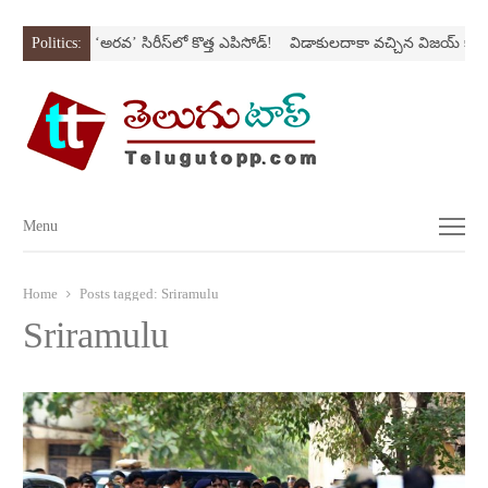
SONస్ట్రోక్‌
Politics:
‘అర‌వ’ సిరీస్‌లో కొత్త ఎపిసోడ్‌!
విడాకులదాకా వచ్చిన విజయ్‌ కాపు
Menu
Menu
Home
Posts tagged:
Sriramulu
Sriramulu