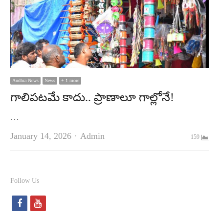
Andhra News
News
+ 1 more
గాలిపటమే కాదు.. ప్రాణాలూ గాల్లోనే!
…
Author
January 14, 2026
Admin
159
Follow Us
f
y
a
o