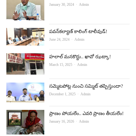
Author
January 30, 2024
Admin
పవన్‌కల్యాణ్‌ కాలింగ్‌ టాలీవుడ్‌!
Author
June 24, 2024
Admin
హలాల్‌ మనకొద్దు.. ఖావో ఝట్కా!
Author
March 15, 2025
Admin
సమ్మెటపోట్ల నుంచి సమ్మిట్‌ తప్పిస్తుందా?
Author
December 1, 2025
Admin
ప్రాణం పోయలేం.. ఎవరి ప్రాణం తీయలేం!
Author
January 16, 2026
Admin