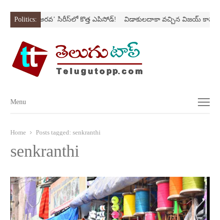
Nస్ట్రోక్‌
Politics:
‘అర‌వ’ సిరీస్‌లో కొత్త ఎపిసోడ్‌!
విడాకులదాకా వచ్చిన విజయ్‌ కాపురం
Menu
Menu
Home
Posts tagged:
senkranthi
senkranthi