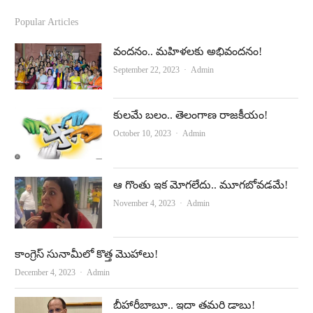
c
u
Popular Articles
e
t
వందనం.. మహిళలకు అభివందనం!
b
u
Author
September 22, 2023
Admin
o
b
o
e
కులమే బలం.. తెలంగాణ రాజకీయం!
k
Author
October 10, 2023
Admin
ఆ గొంతు ఇక మోగలేదు.. మూగబోవడమే!
Author
November 4, 2023
Admin
కాంగ్రెస్‌ సునామీలో కొత్త మొహాలు!
Author
December 4, 2023
Admin
బీహారీబాబూ.. ఇదా తమరి డాబు!