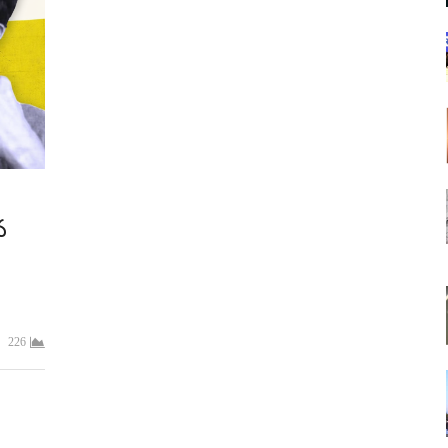
న
226