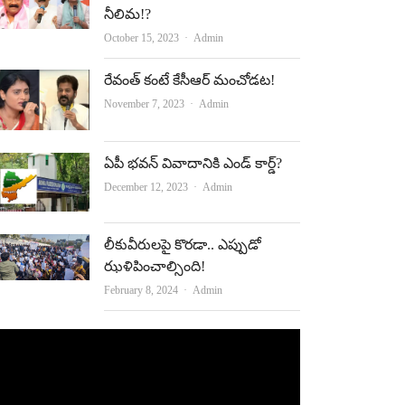
నీలిమ!?
Author
October 15, 2023
Admin
రేవంత్‌ కంటే కేసీఆర్‌ మంచోడట!
Author
November 7, 2023
Admin
ఏపీ భవన్‌ వివాదానికి ఎండ్‌ కార్డ్‌?
Author
December 12, 2023
Admin
లీకువీరుల‌పై కొర‌డా.. ఎప్పుడో
ఝళిపించాల్సింది!
Author
February 8, 2024
Admin