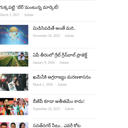
గుక్కపట్టి ‘బేర్‌’మంటున్న మార్కెట్‌!
Author
March 3, 2025
Admin
మిడిసిపడితే అంతే మరి..
Author
November 24, 2025
Admin
ఏపీ తీరంలో గ్రేట్‌ గ్రీన్‌వాల్‌ ప్రాజెక్ట్‌
Author
January 9, 2026
Admin
ఖమేనీకి అగ్రరాజ్యం మరణశాసనం
Author
March 1, 2026
Admin
బీజేపీ కూడా అతీతమేం కాదు!
Author
September 24, 2023
Admin
సనత్‌నగర్‌ సీటు.. ఎవరీ కోట