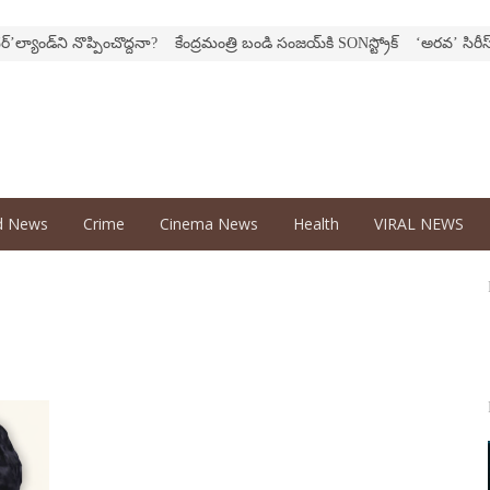
ాండ్‌ని నొప్పించొద్దనా?
కేంద్ర‌మంత్రి బండి సంజ‌య్‌కి SONస్ట్రోక్‌
‘అర‌వ’ సిరీస్‌లో కొ
d News
Crime
Cinema News
Health
VIRAL NEWS