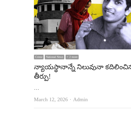
Crime
National News
+ 2 more
న్యాయస్థానాన్నే నిలువునా కదిలించి
తీర్పు!
…
Author
March 12, 2026
Admin