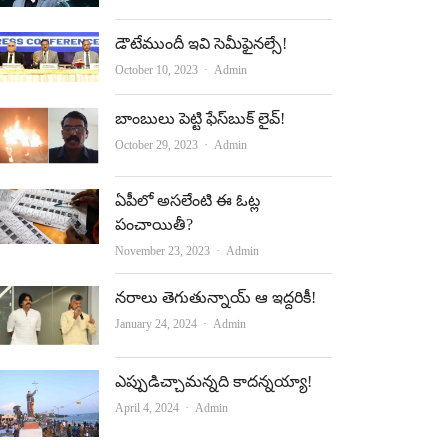
o
b
డౌటేముందీ ఇవి సెమీఫైనల్సే!
o
e
Author
October 10, 2023
Admin
k
బాంబులు పెట్టి ఫేస్‌బుక్‌ లైవ్‌!
Author
October 29, 2023
Admin
ఏపీలో అసలేంటి ఈ ఓట్ల
పంచాయితీ?
Author
November 23, 2023
Admin
నరాలు తెగుతున్నాయ్‌ ఆ ఇద్దరికీ!
Author
January 24, 2024
Admin
ఎప్పుడిచ్చామన్నది కాదన్నయ్యా!
Author
April 4, 2024
Admin