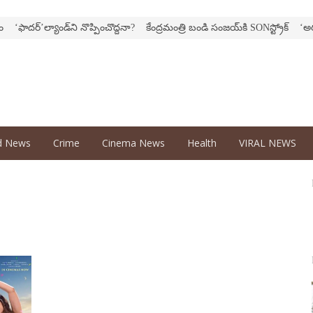
ఫాదర్‌’ల్యాండ్‌ని నొప్పించొద్దనా?
కేంద్ర‌మంత్రి బండి సంజ‌య్‌కి SONస్ట్రోక్‌
‘అర‌వ’ సి
d News
Crime
Cinema News
Health
VIRAL NEWS