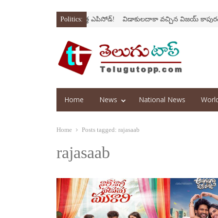
్రోక్‌
‘అర‌వ’ సిరీస్‌లో కొత్త ఎపిసోడ్‌!
Politics:
విడాకులదాకా వచ్చిన విజయ్‌ కాపురం
‘
Home
News
National News
Worl
Home
Posts tagged:
rajasaab
rajasaab