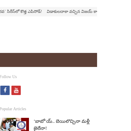
రీస్‌లో కొత్త ఎపిసోడ్‌!
విడాకులదాకా వచ్చిన విజయ్‌ కాపురం
‘ఫాదర్‌’ల్యాండ్‌ని 
Follow Us
f
y
a
o
c
u
Popular Articles
e
t
‘బాబో’య్‌.. బెయిలొచ్చినా మళ్లీ
b
u
జైలేనా!