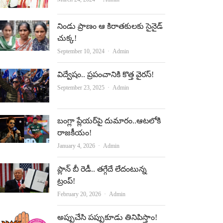
నిండు ప్రాణం ఆ కిరాతకులకు సైనైడ్‌
చుక్క!
Author
September 10, 2024
Admin
విద్వేషం.. ప్రపంచానికి కొత్త వైరస్‌!
Author
September 23, 2025
Admin
బంగ్లా ప్లేయర్‌పై దుమారం..ఆటలోకి
రాజకీయం!
Author
January 4, 2026
Admin
ప్లాన్‌ బీ రెడీ.. తగ్గేదే లేదంటున్న
ట్రంప్‌!
Author
February 20, 2026
Admin
అప్పుచేసి పప్పుకూడు తినిపిస్తాం!