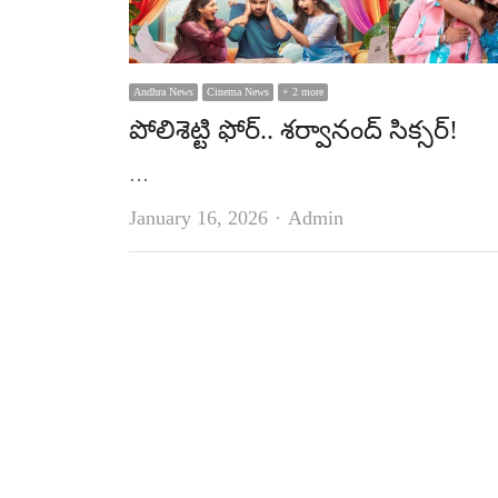
Andhra News
Cinema News
+ 2 more
పోలిశెట్టి ఫోర్‌.. శర్వానంద్‌ సిక్సర్‌!
…
Author
January 16, 2026
Admin