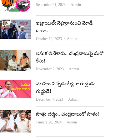
Author
September 21, 2023
Admin
ఇజ్రాయిల్‌: నెహ్రూనుంచి మోడీ
దాకా..
Author
October 10, 2023
Admin
ఇసుక తినేశారు.. చంద్రబాబుపై మరో
కేసు!
Author
November 2, 2023
Admin
మొహం పచ్చడయ్యేలా గుద్దుడు
గుద్దుడే!
Author
December 4, 2023
Admin
పొత్తు ధ‌ర్మం.. చంద్ర‌బాబుకో పాఠం!
Author
January 26, 2024
Admin