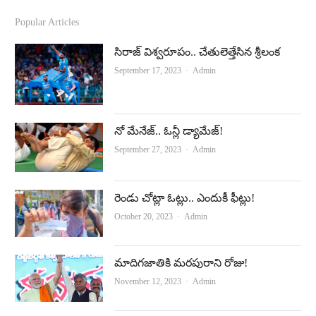
c
u
Popular Articles
e
t
సిరాజ్ విశ్వ‌రూపం.. చేతులెత్తేసిన శ్రీలంక‌
b
u
Author
September 17, 2023
Admin
o
b
o
e
నో మేనేజ్‌.. ఓన్లీ డ్యామేజ్‌!
k
Author
September 27, 2023
Admin
రెండు చోట్లా ఓట్లు.. ఎందుకీ ఫీట్లు!
Author
October 20, 2023
Admin
మాదిగజాతికి మరపురాని రోజు!
Author
November 12, 2023
Admin