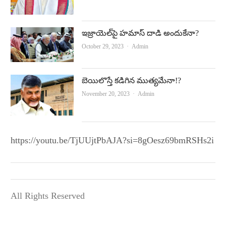
ఇజ్రాయెల్‌పై హమాస్‌ దాడి అందుకేనా?
Author
October 29, 2023
Admin
బెయిలొస్తే కడిగిన ముత్యమేనా!?
Author
November 20, 2023
Admin
https://youtu.be/TjUUjtPbAJA?si=8gOesz69bmRSHs2i
All Rights Reserved
Terms and Conditions
|
Privacy Policy
|
Contact Us