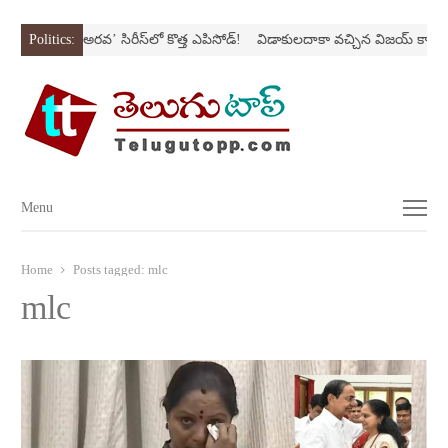
ONస్ట్రోక్‌
Politics:
‘అర‌వ’ సిరీస్‌లో కొత్త ఎపిసోడ్‌!
విడాకులదాకా వచ్చిన విజయ్‌ కాపురం
Menu
Menu
Home
Posts tagged:
mlc
mlc