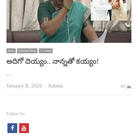
News
Political News
+ 1 more
అదిగో దెయ్యం.. నాన్నతో కయ్యం!
…
Author
January 8, 2026
Admin
165
Follow Us
f
y
a
o