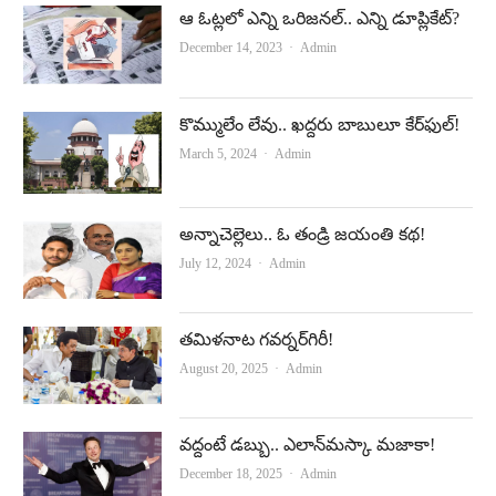
ఆ ఓట్ల‌లో ఎన్ని ఒరిజ‌న‌ల్‌.. ఎన్ని డూప్లికేట్‌?
Author
December 14, 2023
Admin
కొమ్ములేం లేవు.. ఖ‌ద్ద‌రు బాబులూ కేర్‌ఫుల్‌!
Author
March 5, 2024
Admin
అన్నాచెల్లెలు.. ఓ తండ్రి జయంతి కథ!
Author
July 12, 2024
Admin
తమిళనాట గవర్నర్‌గిరీ!
Author
August 20, 2025
Admin
వద్దంటే డబ్బు.. ఎలాన్‌మస్కా మజాకా!
Author
December 18, 2025
Admin