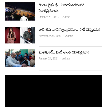
రెండు రైళ్లు ఢీ.. విజయనగరంలో
ఘోరప్రమాదం
Author
October 29, 2023
Admin
అది తన భావ స్వేచ్ఛనేమో.. సారీ చెప్పడట!
Author
November 23, 2023
Admin
మణిపూర్‌.. మరీ అంత రహస్యమా!
Author
January 24, 2024
Admin