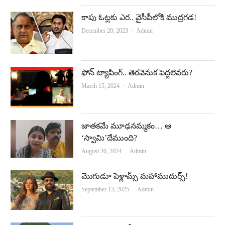
కాపు ఓట్లకు ఎర.. వైసీపీలోకి ముద్రగడ!
Author
December 20, 2023
Admin
ఫోన్‌ ట్యాపింగ్‌.. తెరవెనుక పెద్దలెవరు?
Author
March 15, 2024
Admin
జాతకమే మూఢనమ్మకం… ఆ
‘స్వామి’దేముంది?
Author
August 20, 2024
Admin
మొగుడూ పెళ్లామ్స్ మహాముదుర్స్!
Author
September 13, 2025
Admin