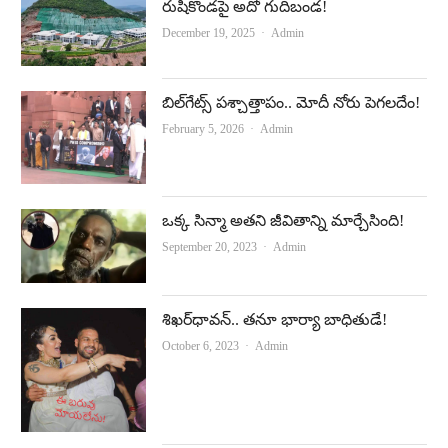
రుషికొండపై అదో గుదిబండ!
Author
December 19, 2025
Admin
బిల్‌గేట్స్‌ పశ్చాత్తాపం.. మోదీ నోరు పెగలదేం!
Author
February 5, 2026
Admin
ఒక్క సిన్మా అతని జీవితాన్ని మార్చేసింది!
Author
September 20, 2023
Admin
శిఖర్‌ధావన్‌.. తనూ భార్యా బాధితుడే!
Author
October 6, 2023
Admin