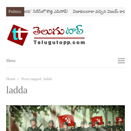
స్ట్రోక్‌
Politics:
‘అర‌వ’ సిరీస్‌లో కొత్త ఎపిసోడ్‌!
విడాకులదాకా వచ్చిన విజయ్‌ కాపురం
Menu
Menu
Home
Posts tagged:
ladda
ladda