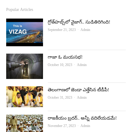
a
o
c
u
Popular Articles
e
t
గ్రోత్‌హబ్స్‌లో వైజాగ్‌.. సుడితిరిగింది!
b
u
Author
September 21, 2023
Admin
o
b
o
e
k
గాజా ఓ మయసభ!
Author
October 10, 2023
Admin
తెలంగాణలో జెండా ఎత్తేసిన టీడీపీ!
Author
October 31, 2023
Admin
రాజకీయం బ్రదర్‌.. అన్నీ వదిలేయడమే!
Author
November 27, 2023
Admin