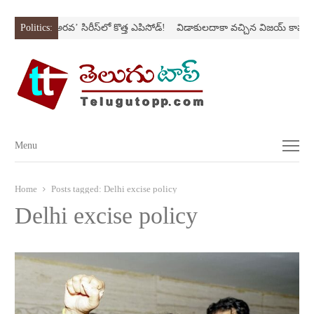
Nస్ట్రోక్‌
Politics:
‘అర‌వ’ సిరీస్‌లో కొత్త ఎపిసోడ్‌!
విడాకులదాకా వచ్చిన విజయ్‌ కాపురం
Menu
Menu
Home
Posts tagged:
Delhi excise policy
Delhi excise policy