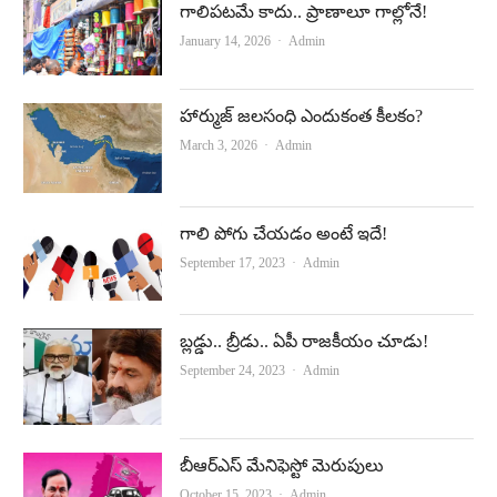
గాలిపటమే కాదు.. ప్రాణాలూ గాల్లోనే!
Author
January 14, 2026
Admin
హార్ముజ్‌ జలసంధి ఎందుకంత కీలకం?
Author
March 3, 2026
Admin
గాలి పోగు చేయ‌డం అంటే ఇదే!
Author
September 17, 2023
Admin
బ్లడ్డు.. బ్రీడు.. ఏపీ రాజకీయం చూడు!
Author
September 24, 2023
Admin
బీఆర్‌ఎస్‌ మేనిఫెస్టో మెరుపులు
Author
October 15, 2023
Admin