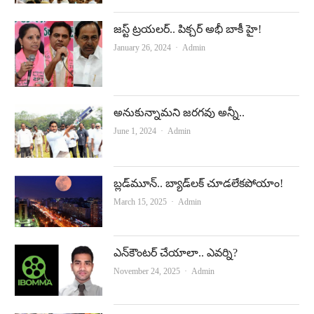
జ‌స్ట్ ట్ర‌య‌ల‌ర్‌.. పిక్చ‌ర్ అభీ బాకీ హై!
Author
January 26, 2024
Admin
అనుకున్నామని జరగవు అన్నీ..
Author
June 1, 2024
Admin
బ్లడ్‌మూన్‌.. బ్యాడ్‌లక్ చూడలేకపోయాం!
Author
March 15, 2025
Admin
ఎన్‌కౌంటర్‌ చేయాలా.. ఎవర్ని?
Author
November 24, 2025
Admin