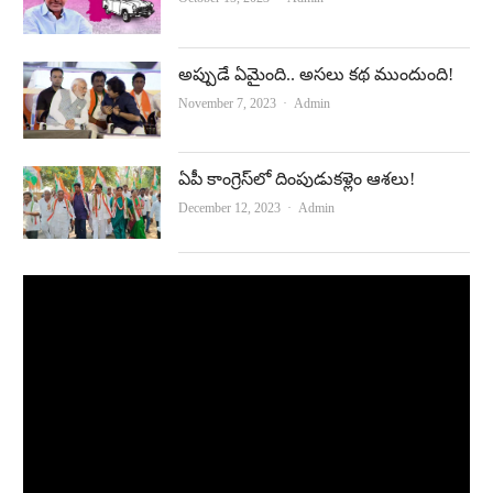
అప్పుడే ఏమైంది.. అసలు కథ ముందుంది!
Author
November 7, 2023
Admin
ఏపీ కాంగ్రెస్‌లో దింపుడుకళ్లెం ఆశలు!
Author
December 12, 2023
Admin