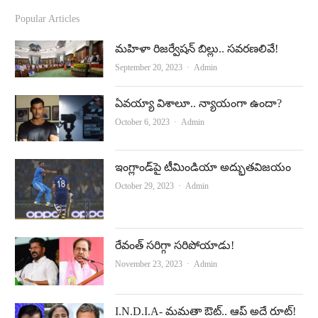
c
u
Popular Articles
e
t
మహిళా రిజర్వేషన్ బిల్లు.. సవరణలివే!
b
u
Author
September 20, 2023
Admin
o
b
ఏవయ్యా విశాలూ.. న్యాయంగా ఉందా?
o
e
Author
October 6, 2023
Admin
k
ఇంగ్లాండ్‌పై టీమిండియా అద్భుతవిజయం
Author
October 29, 2023
Admin
రేవంత్‌ సరిగ్గా సరిపోయాడు!
Author
November 23, 2023
Admin
I.N.D.I.A- మమతా ఔట్‌.. ఆప్‌ అదే రూట్!