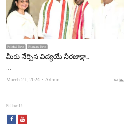
Political News
Telangana News
మీరు నేర్పిన విద్యయే నీరజాక్షా..
…
Author
March 21, 2024
Admin
341
Follow Us
f
y
a
o