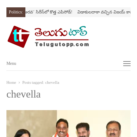
Nస్ట్రోక్‌
Politics:
‘అర‌వ’ సిరీస్‌లో కొత్త ఎపిసోడ్‌!
విడాకులదాకా వచ్చిన విజయ్‌ కాపురం
Menu
Menu
Home
Posts tagged:
chevella
chevella