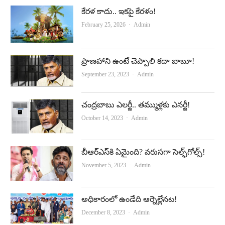
కేర‌ళ కాదు.. ఇక‌పై కేర‌ళం!
Author
February 25, 2026
Admin
ప్రాణహాని ఉంటే చెప్పాలి కదా బాబూ!
Author
September 23, 2023
Admin
చంద్రబాబు ఎలర్జీ.. తమ్ముళ్లకు ఎనర్జీ!
Author
October 14, 2023
Admin
బీఆర్‌ఎస్‌కి ఏమైంది? వరుసగా సెల్ఫ్‌గోల్స్‌!
Author
November 5, 2023
Admin
అధికారంలో ఉండేది ఆర్నెల్లేనట!
Author
December 8, 2023
Admin