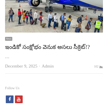
News
ఇండికో సంక్షోభం వెనుక అసలు సీక్రెట్!?
…
Author
December 9, 2025
Admin
102
Follow Us
f
y
a
o