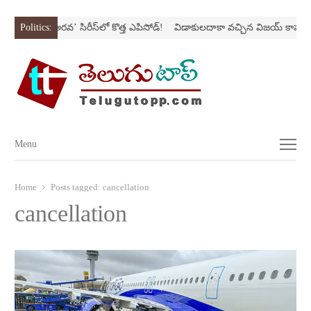
Nస్ట్రోక్‌
Politics:
‘అర‌వ’ సిరీస్‌లో కొత్త ఎపిసోడ్‌!
విడాకులదాకా వచ్చిన విజయ్‌ కాపురం
Menu
Menu
Home
Posts tagged:
cancellation
cancellation