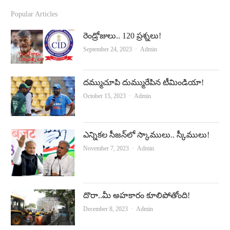
c
u
Popular Articles
e
t
రెండ్రోజులు.. 120 ప్రశ్నలు!
b
u
Author
September 24, 2023
Admin
o
b
o
e
దమ్ముచూపి దుమ్మురేపిన టీమిండియా!
k
Author
October 15, 2023
Admin
ఎన్నికల సీజన్‌లో స్కాములు.. స్కీములు!
Author
November 7, 2023
Admin
దొరా..మీ అహకారం కూలిపోతోంది!
Author
December 8, 2023
Admin