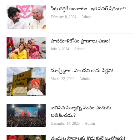
సీట్ల ద‌గ్గ‌రే జంజాటం.. ఇక ప‌వ‌ర్ షేరింగా!?
Author
February 8, 2024
Admin
పాదధూళికోసం ప్రాణాలు ఫణం!
Author
July 3, 2024
Admin
మార్చేద్దాం.. పాలనని కాదు పేర్లని!
Author
March 22, 2025
Admin
బలిసిన సిన్మాల్ని మనం ఎందుకు
బతికించడం?
Author
December 14, 2025
Admin
తండ్రుల సౌధాలకు కొడుకులే బుల్డోజర్లు!