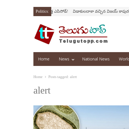
్రోక్‌
‘అర‌వ’ సిరీస్‌లో కొత్త ఎపిసోడ్‌!
Politics:
విడాకులదాకా వచ్చిన విజయ్‌ కాపురం
‘
Home
News
National News
Worl
Home
Posts tagged:
alert
alert