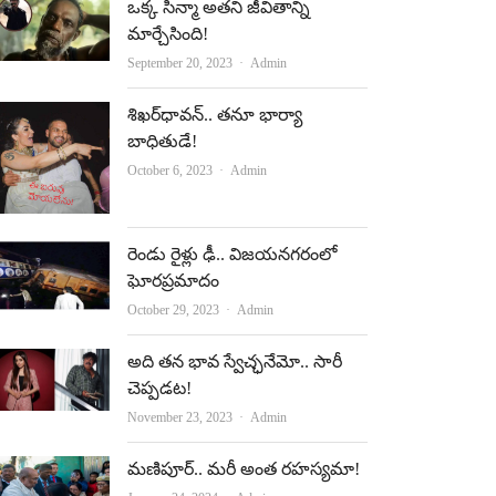
ఒక్క సిన్మా అతని జీవితాన్ని
మార్చేసింది!
Author
September 20, 2023
Admin
శిఖర్‌ధావన్‌.. తనూ భార్యా
బాధితుడే!
Author
October 6, 2023
Admin
రెండు రైళ్లు ఢీ.. విజయనగరంలో
ఘోరప్రమాదం
Author
October 29, 2023
Admin
అది తన భావ స్వేచ్ఛనేమో.. సారీ
చెప్పడట!
Author
November 23, 2023
Admin
మణిపూర్‌.. మరీ అంత రహస్యమా!