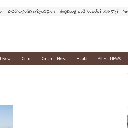
ఫాదర్‌’ల్యాండ్‌ని నొప్పించొద్దనా?
కేంద్ర‌మంత్రి బండి సంజ‌య్‌కి SONస్ట్రోక్‌
‘అర‌వ’ సి
d News
Crime
Cinema News
Health
VIRAL NEWS