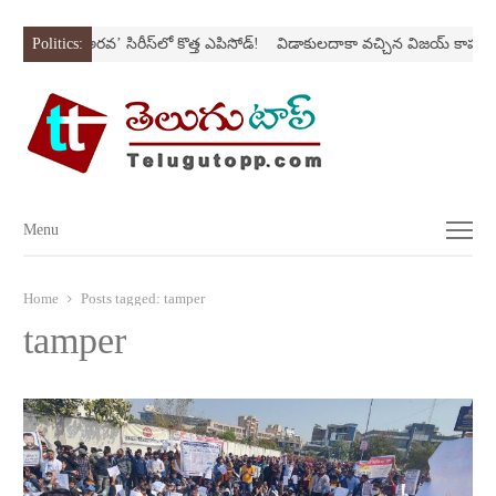
Nస్ట్రోక్‌
Politics:
‘అర‌వ’ సిరీస్‌లో కొత్త ఎపిసోడ్‌!
విడాకులదాకా వచ్చిన విజయ్‌ కాపురం
Menu
Menu
Home
Posts tagged:
tamper
tamper