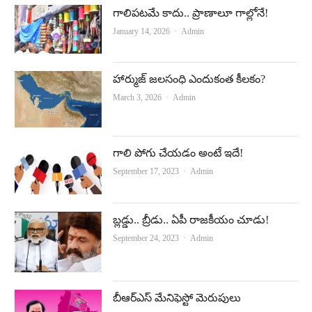
గాలిపటమే కాదు.. ప్రాణాలూ గాల్లోనే!
Author
January 14, 2026
Admin
హార్ముజ్‌ జలసంధి ఎందుకంత కీలకం?
Author
March 3, 2026
Admin
గాలి పోగు చేయ‌డం అంటే ఇదే!
Author
September 17, 2023
Admin
బ్లడ్డు.. బ్రీడు.. ఏపీ రాజకీయం చూడు!
Author
September 24, 2023
Admin
బీఆర్‌ఎస్‌ మేనిఫెస్టో మెరుపులు