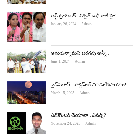
జ‌స్ట్ ట్ర‌య‌ల‌ర్‌.. పిక్చ‌ర్ అభీ బాకీ హై!
Author
January 26, 2024
Admin
అనుకున్నామని జరగవు అన్నీ..
Author
June 1, 2024
Admin
బ్లడ్‌మూన్‌.. బ్యాడ్‌లక్ చూడలేకపోయాం!
Author
March 15, 2025
Admin
ఎన్‌కౌంటర్‌ చేయాలా.. ఎవర్ని?
Author
November 24, 2025
Admin