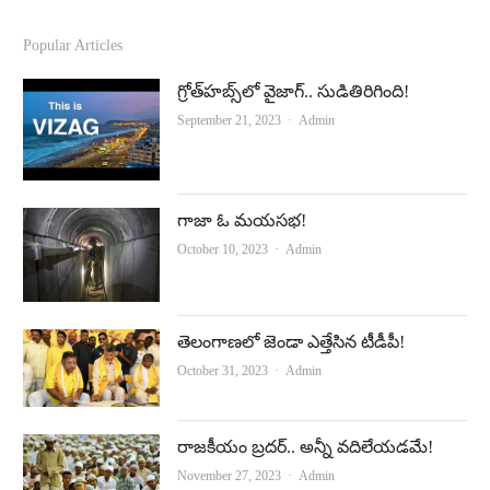
a
o
c
u
Popular Articles
e
t
గ్రోత్‌హబ్స్‌లో వైజాగ్‌.. సుడితిరిగింది!
b
u
Author
September 21, 2023
Admin
o
b
o
e
k
గాజా ఓ మయసభ!
Author
October 10, 2023
Admin
తెలంగాణలో జెండా ఎత్తేసిన టీడీపీ!
Author
October 31, 2023
Admin
రాజకీయం బ్రదర్‌.. అన్నీ వదిలేయడమే!
Author
November 27, 2023
Admin