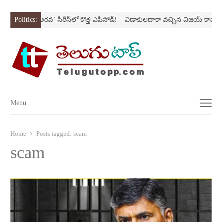
Nస్ట్రోక్‌
Politics:
‘అర‌వ’ సిరీస్‌లో కొత్త ఎపిసోడ్‌!
విడాకులదాకా వచ్చిన విజయ్‌ కాపురం
Menu
Menu
Home
Posts tagged:
scam
scam