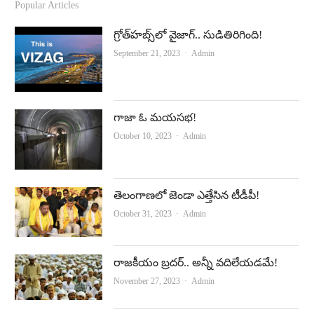
c
u
Popular Articles
e
t
గ్రోత్‌హబ్స్‌లో వైజాగ్‌.. సుడితిరిగింది!
b
u
Author
September 21, 2023
Admin
o
b
o
e
k
గాజా ఓ మయసభ!
Author
October 10, 2023
Admin
తెలంగాణలో జెండా ఎత్తేసిన టీడీపీ!
Author
October 31, 2023
Admin
రాజకీయం బ్రదర్‌.. అన్నీ వదిలేయడమే!
Author
November 27, 2023
Admin