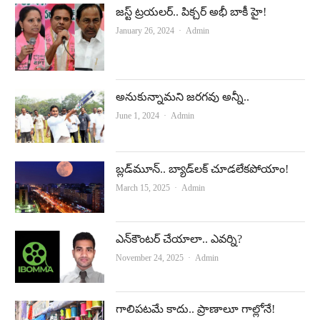
జ‌స్ట్ ట్ర‌య‌ల‌ర్‌.. పిక్చ‌ర్ అభీ బాకీ హై!
Author
January 26, 2024
Admin
అనుకున్నామని జరగవు అన్నీ..
Author
June 1, 2024
Admin
బ్లడ్‌మూన్‌.. బ్యాడ్‌లక్ చూడలేకపోయాం!
Author
March 15, 2025
Admin
ఎన్‌కౌంటర్‌ చేయాలా.. ఎవర్ని?
Author
November 24, 2025
Admin
గాలిపటమే కాదు.. ప్రాణాలూ గాల్లోనే!