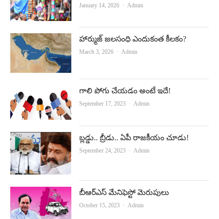
Author
January 14, 2026
Admin
హార్ముజ్‌ జలసంధి ఎందుకంత కీలకం?
Author
March 3, 2026
Admin
గాలి పోగు చేయ‌డం అంటే ఇదే!
Author
September 17, 2023
Admin
బ్లడ్డు.. బ్రీడు.. ఏపీ రాజకీయం చూడు!
Author
September 24, 2023
Admin
బీఆర్‌ఎస్‌ మేనిఫెస్టో మెరుపులు
Author
October 15, 2023
Admin