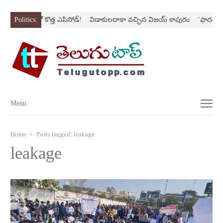
అర‌వ’ సిరీస్‌లో కొత్త ఎపిసోడ్‌!
Politics:
విడాకులదాకా వచ్చిన విజయ్‌ కాపురం
‘ఫాదర్‌’ల్యా
Menu
Menu
Home
Posts tagged:
leakage
leakage