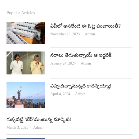
a
o
c
u
Popular Articles
e
t
ఏపీలో అసలేంటి ఈ ఓట్ల పంచాయితీ?
b
u
Author
November 23, 2023
Admin
o
b
o
e
నరాలు తెగుతున్నాయ్‌ ఆ ఇద్దరికీ!
k
Author
January 24, 2024
Admin
ఎప్పుడిచ్చామన్నది కాదన్నయ్యా!
Author
April 4, 2024
Admin
గుక్కపట్టి ‘బేర్‌’మంటున్న మార్కెట్‌!
Author
March 3, 2025
Admin