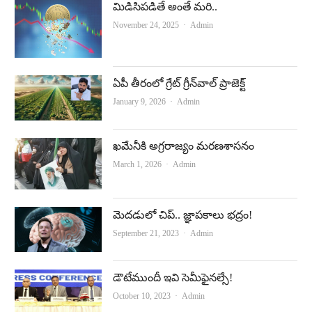
మిడిసిపడితే అంతే మరి..
Author
November 24, 2025
Admin
ఏపీ తీరంలో గ్రేట్‌ గ్రీన్‌వాల్‌ ప్రాజెక్ట్‌
Author
January 9, 2026
Admin
ఖమేనీకి అగ్రరాజ్యం మరణశాసనం
Author
March 1, 2026
Admin
మెదడులో చిప్‌.. జ్ఞాపకాలు భద్రం!
Author
September 21, 2023
Admin
డౌటేముందీ ఇవి సెమీఫైనల్సే!
Author
October 10, 2023
Admin