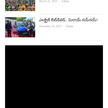
Author
March 22, 2025
Admin
ఎలక్ట్రిక్‌ ఔట్‌డేటెడ్‌.. మిరాయ్‌ రయ్‌రయ్‌!
Author
December 14, 2025
Admin