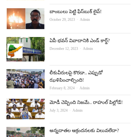
బాంబులు పెట్టి ఫేస్‌బుక్‌ లైవ్‌!
Author
October 29, 2023
Admin
ఏపీ భవన్‌ వివాదానికి ఎండ్‌ కార్డ్‌?
Author
December 12, 2023
Admin
లీకువీరుల‌పై కొర‌డా.. ఎప్పుడో
ఝళిపించాల్సింది!
Author
February 8, 2024
Admin
మోడీ చెప్పింది నిజమే.. రాహుల్‌ పిల్లోడే!
Author
July 3, 2024
Admin
అన్నదాతల ఆక్రందనలకు విలువలేదా?