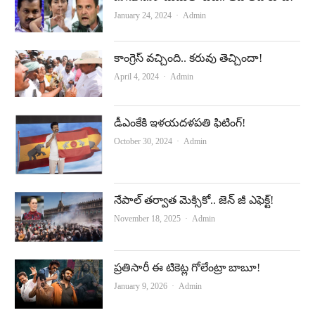
Author
January 24, 2024
Admin
కాంగ్రెస్‌ వచ్చింది.. కరువు తెచ్చిందా!
Author
April 4, 2024
Admin
డీఎంకేకి ఇళ‌య‌ద‌ళ‌ప‌తి ఫిటింగ్!
Author
October 30, 2024
Admin
నేపాల్‌ తర్వాత మెక్సికో.. జెన్‌ జీ ఎఫెక్ట్‌!
Author
November 18, 2025
Admin
ప్రతిసారీ ఈ టికెట్ల గోలేంట్రా బాబూ!
Author
January 9, 2026
Admin