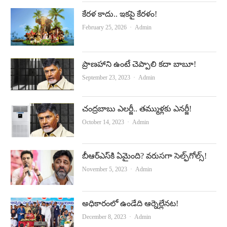
కేర‌ళ కాదు.. ఇక‌పై కేర‌ళం!
Author
February 25, 2026
Admin
ప్రాణహాని ఉంటే చెప్పాలి కదా బాబూ!
Author
September 23, 2023
Admin
చంద్రబాబు ఎలర్జీ.. తమ్ముళ్లకు ఎనర్జీ!
Author
October 14, 2023
Admin
బీఆర్‌ఎస్‌కి ఏమైంది? వరుసగా సెల్ఫ్‌గోల్స్‌!
Author
November 5, 2023
Admin
అధికారంలో ఉండేది ఆర్నెల్లేనట!
Author
December 8, 2023
Admin