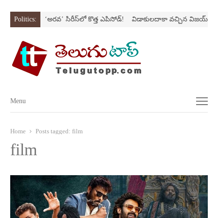
ి SONస్ట్రోక్‌
Politics:
‘అర‌వ’ సిరీస్‌లో కొత్త ఎపిసోడ్‌!
విడాకులదాకా వచ్చిన విజయ్‌ కాప
Menu
Menu
Home
Posts tagged:
film
film