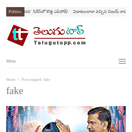
స్ట్రోక్‌
Politics:
‘అర‌వ’ సిరీస్‌లో కొత్త ఎపిసోడ్‌!
విడాకులదాకా వచ్చిన విజయ్‌ కాపురం
Menu
Menu
Home
Posts tagged:
fake
fake