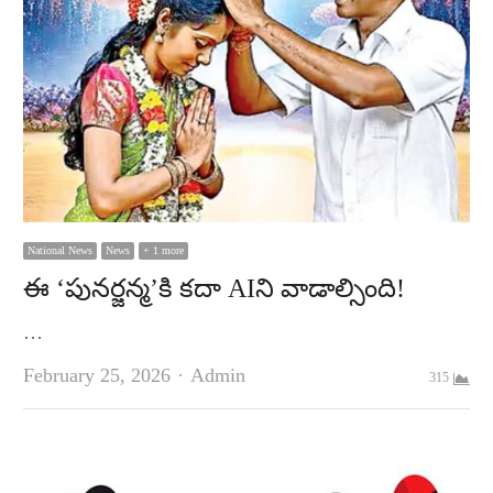
National News
News
+ 1 more
ఈ ‘పున‌ర్జ‌న్మ‌’కి క‌దా AIని వాడాల్సింది!
…
Author
February 25, 2026
Admin
315