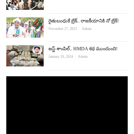
రైతుబంధుకే బ్రేక్‌.. రాజకీయానికి నో బ్రేక్‌!
Author
November 27, 2023
Admin
జ‌స్ట్ శాంపిల్‌.. HMDA క‌థ ముందుంది!
Author
January 26, 2024
Admin