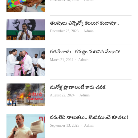
త‌ల‌పులు ఎన్నెన్నో క‌ల‌లుగ కంటావూ..
Author
December 25, 2023
Admin
గతమేకాదు.. గమ్యం మరిచిన మేథావి!
Author
March 21, 2024
Admin
మనోళ్ల ప్రాణాలంటే కారు చవక!
Author
August 22, 2024
Admin
నరంలేని నాలుకలు.. కొంపముంచే కూతలు!
Author
September 13, 2025
Admin