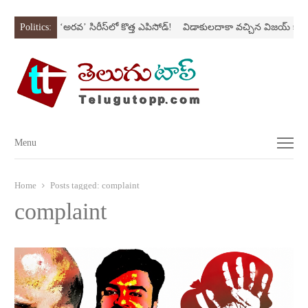
 SONస్ట్రోక్‌
Politics:
‘అర‌వ’ సిరీస్‌లో కొత్త ఎపిసోడ్‌!
విడాకులదాకా వచ్చిన విజయ్‌ కాపు
Menu
Menu
Home
Posts tagged:
complaint
complaint