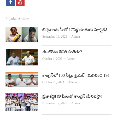
f
y
a
o
c
u
Popular Articles
e
t
బిచ్చగాడు హీరో 17ఏళ్ల కూతురు సూసైడ్‌!
b
u
Author
September 19, 2023
Admin
o
b
o
e
ఈ మౌనం దేనికి సంకేతం?
Author
October 1, 2023
Admin
k
కాంగ్రెస్‌లో 100 సీట్లు క్లియర్‌.. మిగిలింది 19!
Author
October 28, 2023
Admin
ప్రజాకర్షక హామీలతో కాంగ్రెస్‌ మేనిఫెస్టో!
Author
November 17, 2023
Admin