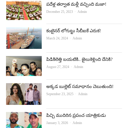
ప‌దేళ్ల త‌ర్వాత మ‌ళ్లీ వ‌చ్చింది మ‌జా!
Author
December 25, 2023
Admin
కంటైనర్‌ లోగుట్టు సీబీఐకే ఎరుక!
Author
March 24, 2024
Admin
పిడికిలెత్తి బయటికి.. జైలుకెళ్లింది దేనికి?
Author
August 27, 2024
Admin
అక్కడ బుల్లెట్‌ సమాధానం చెబుతుంది!
Author
September 23, 2025
Admin
పిచ్చి ముదిరిన ప్రపంచ యాత్రికుడు
Author
January 3, 2026
Admin