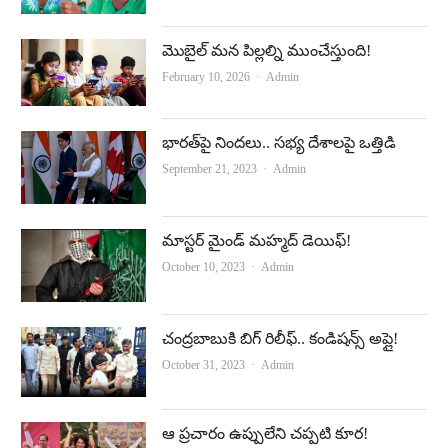
మొబైల్‌ మన పిల్లల్ని ముంచేస్తుంది!
Author
February 10, 2026
Admin
భారత్‌పై నిందలు.. సభ్య దేశాలపై ఒత్తిడి
Author
September 21, 2023
Admin
మాస్టర్‌ మైండ్‌ మహ్మద్‌ డెయిఫ్‌!
Author
October 10, 2023
Admin
చంద్రబాబుకి బిగ్‌ రిలీఫ్‌.. కండిషన్స్‌ అప్లై!
Author
October 31, 2023
Admin
ఆ ప్ర‌చారం ఉప్పులేని చ‌ప్ప‌టి కూర‌!