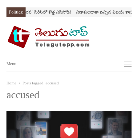
్ట్రోక్‌
Politics:
‘అర‌వ’ సిరీస్‌లో కొత్త ఎపిసోడ్‌!
విడాకులదాకా వచ్చిన విజయ్‌ కాపురం
Menu
Menu
Home
Posts tagged:
accused
accused