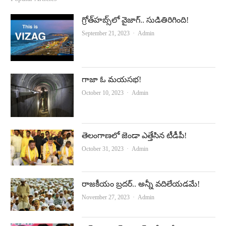
e
t
గ్రోత్‌హబ్స్‌లో వైజాగ్‌.. సుడితిరిగింది!
b
u
Author
September 21, 2023
Admin
o
b
o
e
k
గాజా ఓ మయసభ!
Author
October 10, 2023
Admin
తెలంగాణలో జెండా ఎత్తేసిన టీడీపీ!
Author
October 31, 2023
Admin
రాజకీయం బ్రదర్‌.. అన్నీ వదిలేయడమే!
Author
November 27, 2023
Admin