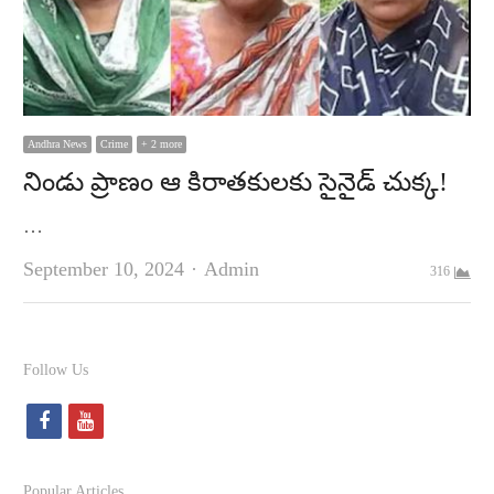
Andhra News
Crime
+ 2 more
నిండు ప్రాణం ఆ కిరాతకులకు సైనైడ్‌ చుక్క!
…
Author
September 10, 2024
Admin
316
Follow Us
f
y
a
o
c
u
Popular Articles