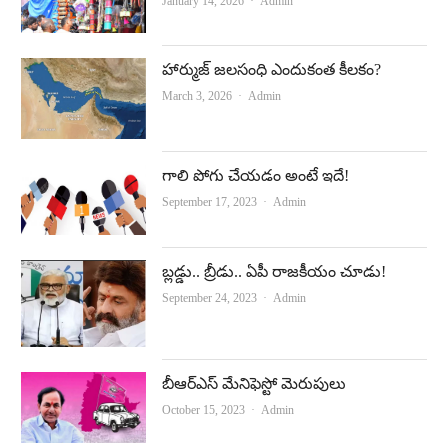
Author
January 14, 2026
Admin
హార్ముజ్‌ జలసంధి ఎందుకంత కీలకం?
Author
March 3, 2026
Admin
గాలి పోగు చేయ‌డం అంటే ఇదే!
Author
September 17, 2023
Admin
బ్లడ్డు.. బ్రీడు.. ఏపీ రాజకీయం చూడు!
Author
September 24, 2023
Admin
బీఆర్‌ఎస్‌ మేనిఫెస్టో మెరుపులు
Author
October 15, 2023
Admin