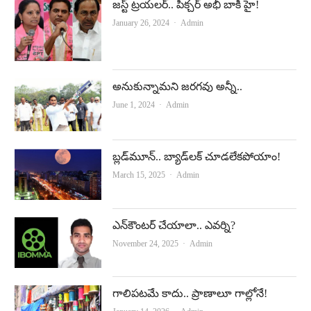
జ‌స్ట్ ట్ర‌య‌ల‌ర్‌.. పిక్చ‌ర్ అభీ బాకీ హై!
Author
January 26, 2024
Admin
అనుకున్నామని జరగవు అన్నీ..
Author
June 1, 2024
Admin
బ్లడ్‌మూన్‌.. బ్యాడ్‌లక్ చూడలేకపోయాం!
Author
March 15, 2025
Admin
ఎన్‌కౌంటర్‌ చేయాలా.. ఎవర్ని?
Author
November 24, 2025
Admin
గాలిపటమే కాదు.. ప్రాణాలూ గాల్లోనే!