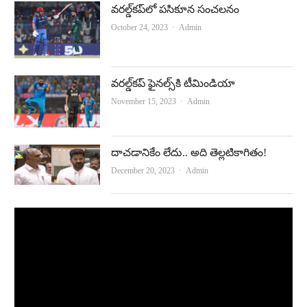
వరల్డ్‌కప్‌లో పసికూన సంచలనం
Author
October 24, 2023
Admin
వరల్డ్‌కప్‌ ఫైనల్స్‌కి టీమిండియా
Author
November 15, 2023
Admin
దాచడానికేం లేదు.. అది తెల్లటికాగితం!
Author
December 20, 2023
Admin