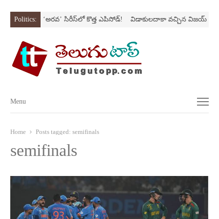
 SONస్ట్రోక్‌
Politics:
‘అర‌వ’ సిరీస్‌లో కొత్త ఎపిసోడ్‌!
విడాకులదాకా వచ్చిన విజయ్‌ కాపు
Menu
Menu
Home
Posts tagged:
semifinals
semifinals