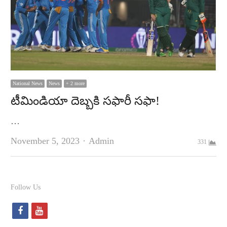
National News
News
+ 2 more
టీమిండియా దెబ్బకి సఫారీ సఫా!
…
Author
November 5, 2023
Admin
331
Follow Us
f
y
a
o