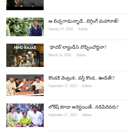
ఆ బిచ్చగాడున్నాడే.. బెగ్గింగ్‌ మహారాజ్‌!
Author
January 21, 2026
Admin
‘ఫాదర్‌’ల్యాండ్‌ని నొప్పించొద్దనా?
Author
March 24, 2026
Admin
కొండ‌కి వెంట్రుక‌.. వ‌స్తే కొండ.. ఊడితే!?
Author
September 17, 2023
Admin
లోకేష్‌ కూడా అరెస్టయితే.. నడిపేదెవరు?
Author
September 27, 2023
Admin