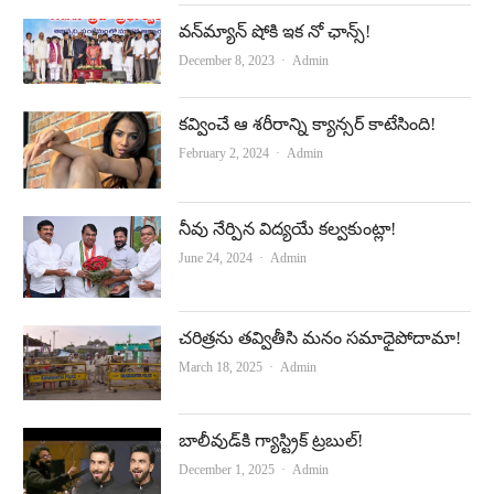
వన్‌మ్యాన్‌ షోకి ఇక నో ఛాన్స్‌!
Author
December 8, 2023
Admin
క‌వ్వించే ఆ శ‌రీరాన్ని క్యాన్సర్ కాటేసింది!
Author
February 2, 2024
Admin
నీవు నేర్పిన విద్యయే కల్వకుంట్లా!
Author
June 24, 2024
Admin
చరిత్రను తవ్వితీసి మనం సమాధైపోదామా!
Author
March 18, 2025
Admin
బాలీవుడ్‌కి గ్యాస్ట్రిక్‌ ట్రబుల్‌!
Author
December 1, 2025
Admin