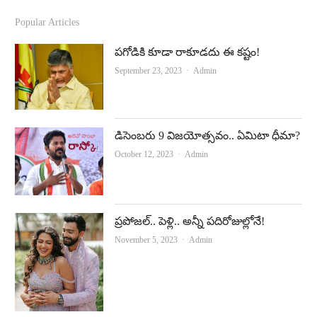
c
u
Popular Articles
e
t
పగోడికి కూడా రాకూడదు ఈ కష్టం!
b
u
Author
September 23, 2023
Admin
o
b
o
e
k
డిసెంబరు 9 విజయోత్సవం.. ఏమిటా ధీమా?
Author
October 12, 2023
Admin
ప్రపోజల్.. పెళ్లి.. అన్నీ పదిరోజుల్లోనే!
Author
November 5, 2023
Admin