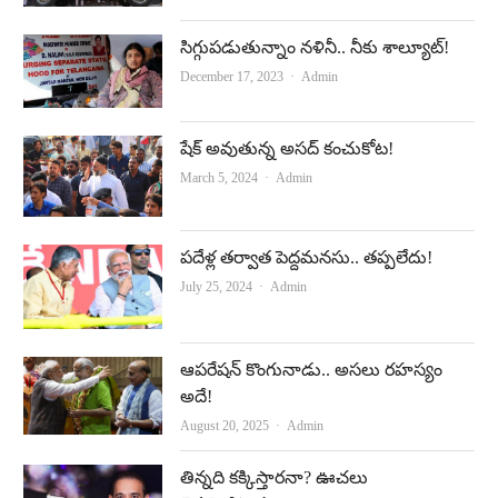
సిగ్గుపడుతున్నాం నళినీ.. నీకు శాల్యూట్‌!
Author
December 17, 2023
Admin
షేక్ అవుతున్న అస‌ద్ కంచుకోట‌!
Author
March 5, 2024
Admin
పదేళ్ల తర్వాత పెద్దమనసు.. తప్పలేదు!
Author
July 25, 2024
Admin
ఆపరేషన్‌ కొంగునాడు.. అసలు రహస్యం
అదే!
Author
August 20, 2025
Admin
తిన్నది కక్కిస్తారనా? ఊచలు