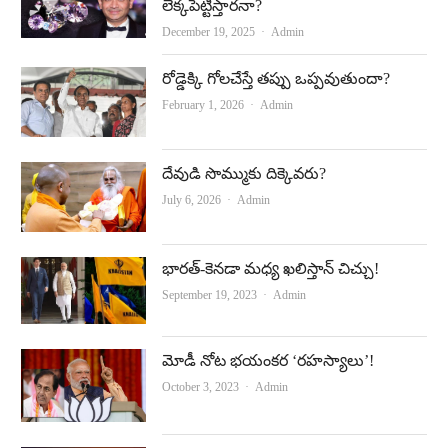
లెక్కపెట్టిస్తారనా?
Author
December 19, 2025
Admin
రోడ్డెక్కి గోలచేస్తే తప్పు ఒప్పవుతుందా?
Author
February 1, 2026
Admin
దేవుడి సొమ్ముకు దిక్కెవ‌రు?
Author
July 6, 2026
Admin
భారత్‌-కెనడా మధ్య ఖలిస్తాన్‌ చిచ్చు!
Author
September 19, 2023
Admin
మోడీ నోట భయంకర ‘రహస్యాలు’!
Author
October 3, 2023
Admin