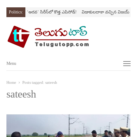
 SONస్ట్రోక్‌
Politics:
‘అర‌వ’ సిరీస్‌లో కొత్త ఎపిసోడ్‌!
విడాకులదాకా వచ్చిన విజయ్‌ కాపు
Menu
Menu
Home
Posts tagged:
sateesh
sateesh