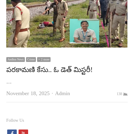
Andhra News
Crime
+ 2 more
పరకామణి కేసు.. ఓ డెత్‌ మిస్టరీ!
…
Author
November 18, 2025
Admin
138
Follow Us