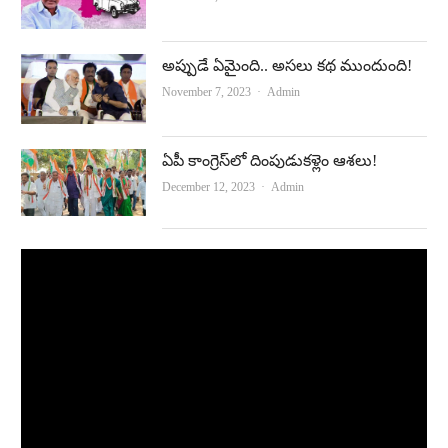
అప్పుడే ఏమైంది.. అసలు కథ ముందుంది!
Author
November 7, 2023
Admin
ఏపీ కాంగ్రెస్‌లో దింపుడుకళ్లెం ఆశలు!
Author
December 12, 2023
Admin