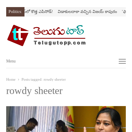
‘అర‌వ’ సిరీస్‌లో కొత్త ఎపిసోడ్‌!
Politics:
విడాకులదాకా వచ్చిన విజయ్‌ కాపురం
‘ఫాదర్‌’
Menu
Menu
Home
Posts tagged:
rowdy sheeter
rowdy sheeter