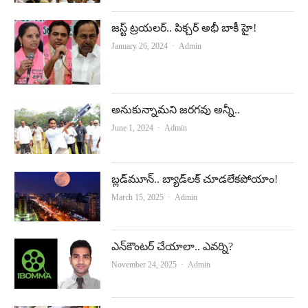
జ‌స్ట్ ట్ర‌య‌ల‌ర్‌.. పిక్చ‌ర్ అభీ బాకీ హై!
Author
January 26, 2024
Admin
అనుకున్నామని జరగవు అన్నీ..
Author
June 1, 2024
Admin
బ్లడ్‌మూన్‌.. బ్యాడ్‌లక్ చూడలేకపోయాం!
Author
March 15, 2025
Admin
ఎన్‌కౌంటర్‌ చేయాలా.. ఎవర్ని?
Author
November 24, 2025
Admin