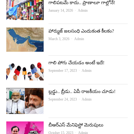
గాలిపటమే కాదు.. ప్రాణాలూ గాల్లోనే!
Author
January 14, 2026
Admin
హార్ముజ్‌ జలసంధి ఎందుకంత కీలకం?
Author
March 3, 2026
Admin
గాలి పోగు చేయ‌డం అంటే ఇదే!
Author
September 17, 2023
Admin
బ్లడ్డు.. బ్రీడు.. ఏపీ రాజకీయం చూడు!
Author
September 24, 2023
Admin
బీఆర్‌ఎస్‌ మేనిఫెస్టో మెరుపులు
Author
October 15, 2023
Admin