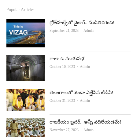
c
u
Popular Articles
e
t
గ్రోత్‌హబ్స్‌లో వైజాగ్‌.. సుడితిరిగింది!
b
u
Author
September 21, 2023
Admin
o
b
o
e
k
గాజా ఓ మయసభ!
Author
October 10, 2023
Admin
తెలంగాణలో జెండా ఎత్తేసిన టీడీపీ!
Author
October 31, 2023
Admin
రాజకీయం బ్రదర్‌.. అన్నీ వదిలేయడమే!
Author
November 27, 2023
Admin