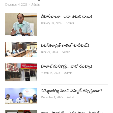
Author
December 4, 2023
Admin
బీహారీబాబూ.. ఇదా తమరి డాబు!
Author
January 30, 2024
Admin
పవన్‌కల్యాణ్‌ కాలింగ్‌ టాలీవుడ్‌!
Author
June 24, 2024
Admin
హలాల్‌ మనకొద్దు.. ఖావో ఝట్కా!
Author
March 15, 2025
Admin
సమ్మెటపోట్ల నుంచి సమ్మిట్‌ తప్పిస్తుందా?
Author
December 1, 2025
Admin