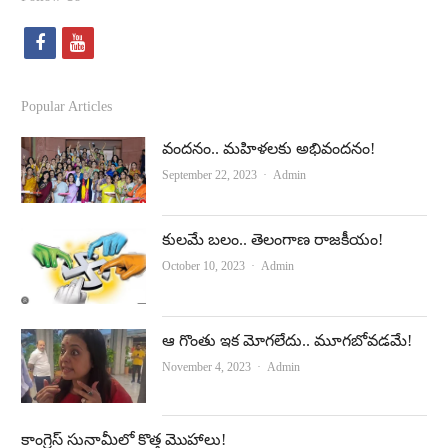
f
y
a
o
c
u
Popular Articles
e
t
వందనం.. మహిళలకు అభివందనం!
b
u
Author
September 22, 2023
Admin
o
b
o
e
కులమే బలం.. తెలంగాణ రాజకీయం!
k
Author
October 10, 2023
Admin
ఆ గొంతు ఇక మోగలేదు.. మూగబోవడమే!
Author
November 4, 2023
Admin
కాంగ్రెస్‌ సునామీలో కొత్త మొహాలు!