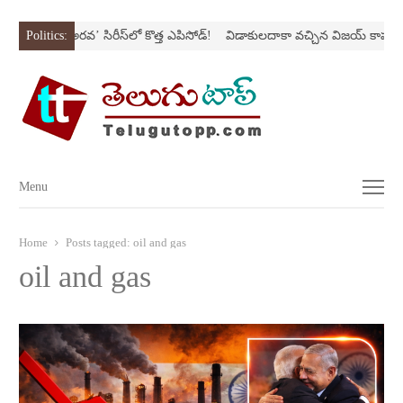
స్ట్రోక్‌
Politics:
‘అర‌వ’ సిరీస్‌లో కొత్త ఎపిసోడ్‌!
విడాకులదాకా వచ్చిన విజయ్‌ కాపురం
Menu
Menu
Home
Posts tagged:
oil and gas
oil and gas