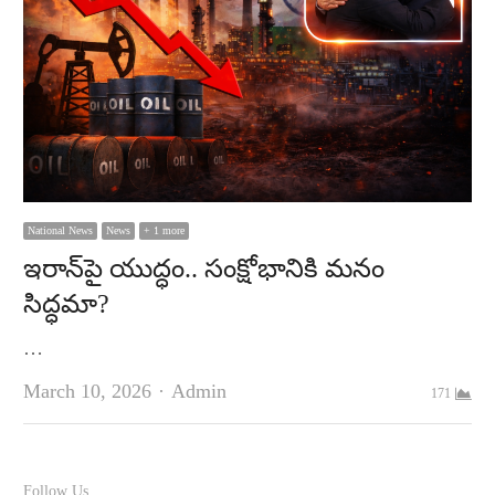
National News
News
+ 1 more
ఇరాన్‌పై యుద్ధం.. సంక్షోభానికి మనం
సిద్ధమా?
…
Author
March 10, 2026
Admin
171
Follow Us