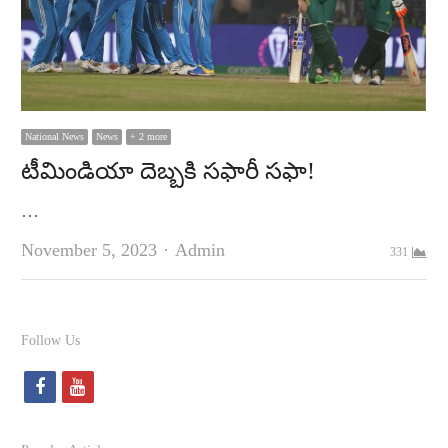
National News
News
+ 2 more
టీమిండియా దెబ్బకి సఫారీ సఫా!
…
Author
November 5, 2023
Admin
331
Follow Us
f
y
a
o