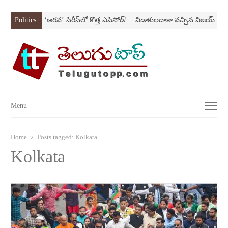
SONస్ట్రోక్‌
Politics:
‘అర‌వ’ సిరీస్‌లో కొత్త ఎపిసోడ్‌!
విడాకులదాకా వచ్చిన విజయ్‌ కాపుర
Menu
Menu
Home
Posts tagged:
Kolkata
Kolkata