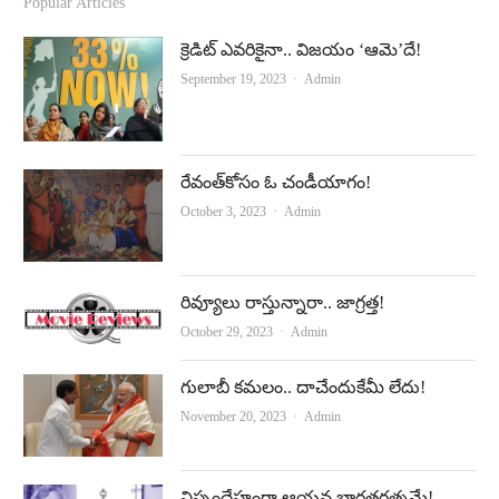
c
u
Popular Articles
e
t
క్రెడిట్‌ ఎవరికైనా.. విజయం ‘ఆమె’దే!
b
u
Author
September 19, 2023
Admin
o
b
o
e
k
రేవంత్‌కోసం ఓ చండీయాగం!
Author
October 3, 2023
Admin
రివ్యూలు రాస్తున్నారా.. జాగ్రత్త!
Author
October 29, 2023
Admin
గులాబీ కమలం.. దాచేందుకేమీ లేదు!
Author
November 20, 2023
Admin
నిస్సందేహంగా ఆయన భారతరత్నమే!