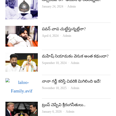
Author
January 24, 2024
Admin
పవన్‌ చాప చుట్టేస్తున్నట్లేనా?
Author
April 4, 2024
Admin
మహేష్‌ నియామకం వెనుక అంత కథుందా?
Author
September 10, 2024
Admin
నానా గడ్డీ కరిస్తే చివరికి మిగిలింది ఇదే!
Author
November 18, 2025
Admin
ట్రంప్‌ చెప్పేవి శ్రీరంగనీతులు..
Author
January 6, 2026
Admin