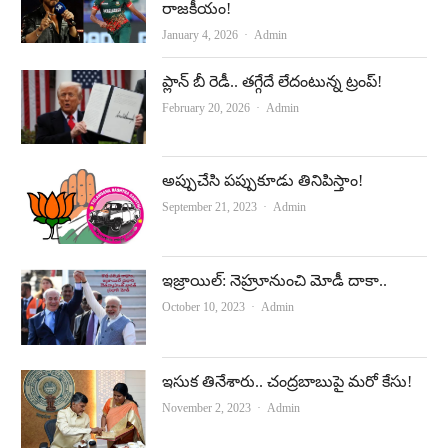
రాజకీయం!
Author
January 4, 2026
Admin
ప్లాన్‌ బీ రెడీ.. తగ్గేదే లేదంటున్న ట్రంప్‌!
Author
February 20, 2026
Admin
అప్పుచేసి పప్పుకూడు తినిపిస్తాం!
Author
September 21, 2023
Admin
ఇజ్రాయిల్‌: నెహ్రూనుంచి మోడీ దాకా..
Author
October 10, 2023
Admin
ఇసుక తినేశారు.. చంద్రబాబుపై మరో కేసు!
Author
November 2, 2023
Admin