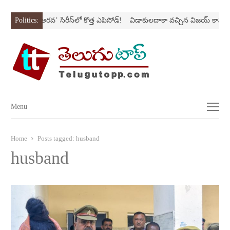
Nస్ట్రోక్‌
Politics:
‘అర‌వ’ సిరీస్‌లో కొత్త ఎపిసోడ్‌!
విడాకులదాకా వచ్చిన విజయ్‌ కాపురం
Menu
Menu
Home
Posts tagged:
husband
husband