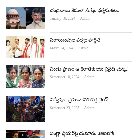
చంద్ర‌బాబు కేసులో సుప్రీం ధ‌ర్మ‌సంక‌టం!
Author
January 16, 2024
Admin
ఫిరాయింపుల పర్వం పార్ట్‌-3
Author
March 24, 2024
Admin
నిండు ప్రాణం ఆ కిరాతకులకు సైనైడ్‌ చుక్క!
Author
September 10, 2024
Admin
విద్వేషం.. ప్రపంచానికి కొత్త వైరస్‌!
Author
September 23, 2025
Admin
బంగ్లా ప్లేయర్‌పై దుమారం..ఆటలోకి