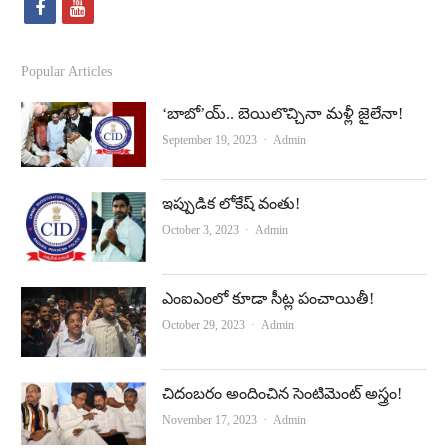
f
y
a
o
c
u
Popular Articles
e
t
‘బాబో’య్‌.. బెయిలొచ్చినా మళ్లీ జైలేనా!
b
u
Author
September 19, 2023
Admin
o
b
o
e
ఇప్పుడిక లోకేష్‌ వంతు!
k
Author
October 3, 2023
Admin
ఎంఐఎంలో కూడా సీట్ల పంచాయితీ!
Author
October 29, 2023
Admin
చిదంబరం అందించిన సెంటిమెంట్‌ అస్త్రం!
Author
November 17, 2023
Admin