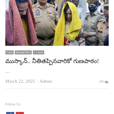
Crime
National News
+ 1 more
ముస్కాన్‌.. నీతితప్పినవారికో గుణపాఠం!
…
Author
March 22, 2025
Admin
495
Follow Us