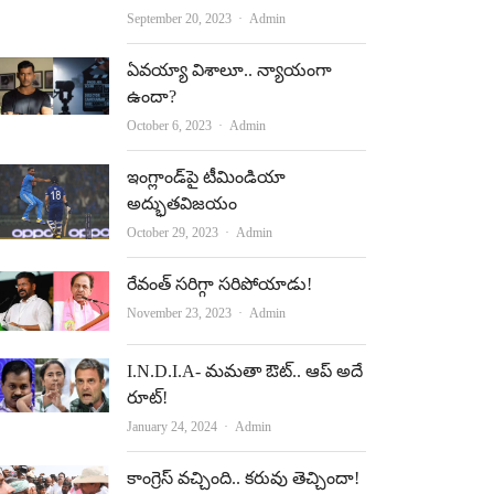
Author
o
b
September 20, 2023
Admin
o
e
ఏవయ్యా విశాలూ.. న్యాయంగా
k
ఉందా?
Author
October 6, 2023
Admin
ఇంగ్లాండ్‌పై టీమిండియా
అద్భుతవిజయం
Author
October 29, 2023
Admin
రేవంత్‌ సరిగ్గా సరిపోయాడు!
Author
November 23, 2023
Admin
I.N.D.I.A- మమతా ఔట్‌.. ఆప్‌ అదే
రూట్!
Author
January 24, 2024
Admin
కాంగ్రెస్‌ వచ్చింది.. కరువు తెచ్చిందా!