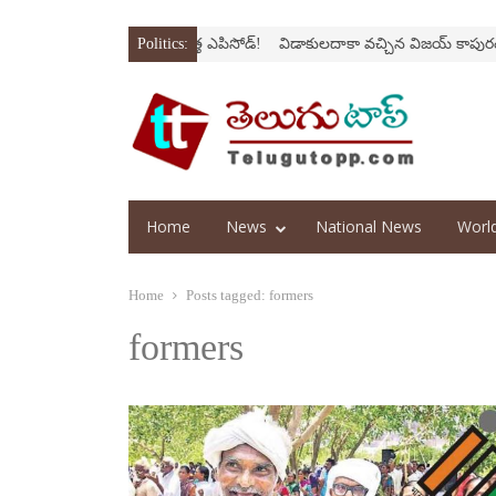
రోక్‌
‘అర‌వ’ సిరీస్‌లో కొత్త ఎపిసోడ్‌!
Politics:
విడాకులదాకా వచ్చిన విజయ్‌ కాపురం
‘ఫ
Home
News
National News
Worl
Home
Posts tagged:
formers
formers