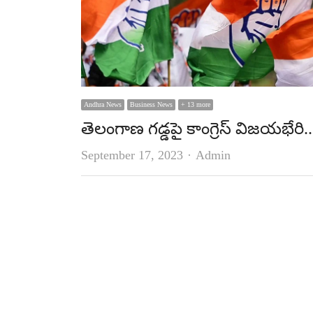
Andhra News
Business News
+ 13 more
తెలంగాణ గ‌డ్డ‌పై కాంగ్రెస్ విజ‌య‌భేరి..
Author
September 17, 2023
Admin