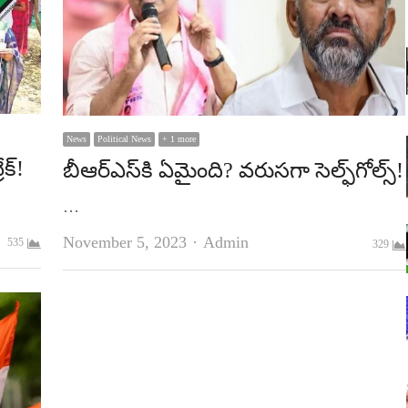
News
Political News
+ 1 more
క్‌!
బీఆర్‌ఎస్‌కి ఏమైంది? వరుసగా సెల్ఫ్‌గోల్స్‌!
…
Author
November 5, 2023
Admin
535
329