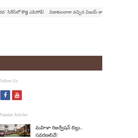
ీస్‌లో కొత్త ఎపిసోడ్‌!
విడాకులదాకా వచ్చిన విజయ్‌ కాపురం
‘ఫాదర్‌’ల్యాండ్‌ని నొ
Follow Us
f
y
a
o
c
u
Popular Articles
e
t
మహిళా రిజర్వేషన్ బిల్లు..
b
u
సవరణలివే!