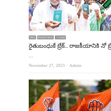
News
Political News
+ 1 more
రైతుబంధుకే బ్రేక్‌.. రాజకీయానికి నో బ్రే
…
Author
November 27, 2023
Admin