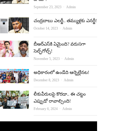
Author
September 23, 2023
Admin
చంద్రబాబు ఎలర్జీ.. తమ్ముళ్లకు ఎనర్జీ!
Author
October 14, 2023
Admin
బీఆర్‌ఎస్‌కి ఏమైంది? వరుసగా
సెల్ఫ్‌గోల్స్‌!
Author
November 5, 2023
Admin
అధికారంలో ఉండేది ఆర్నెల్లేనట!
Author
December 8, 2023
Admin
లీకువీరుల‌పై కొర‌డా.. ఈ చ‌ట్టం
ఎప్పుడో రావాల్సింది!
Author
February 6, 2024
Admin