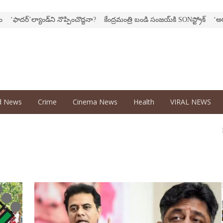
ాదర్‌’ల్యాండ్‌ని నొప్పించొద్దనా?
కేంద్ర‌మంత్రి బండి సంజ‌య్‌కి SONస్ట్రోక్‌
‘అర‌వ’ సిర
d News
Crime
Cinema News
Health
VIRAL NEWS