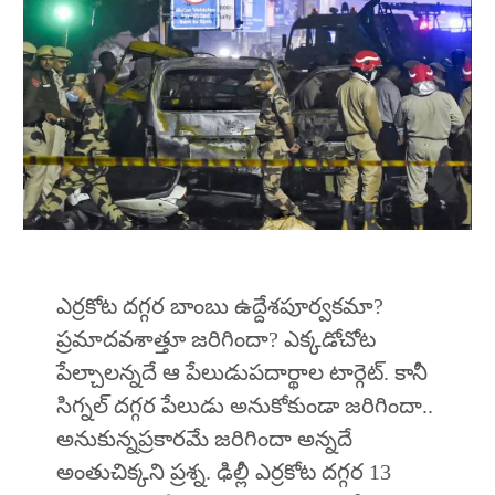
ఎర్రకోట దగ్గర బాంబు ఉద్దేశపూర్వకమా?
ప్రమాదవశాత్తూ జరిగిందా? ఎక్కడోచోట
పేల్చాలన్నదే ఆ పేలుడుపదార్థాల టార్గెట్‌. కానీ
సిగ్నల్‌ దగ్గర పేలుడు అనుకోకుండా జరిగిందా..
అనుకున్నప్రకారమే జరిగిందా అన్నదే
అంతుచిక్కని ప్రశ్న. ఢిల్లీ ఎర్రకోట దగ్గర 13