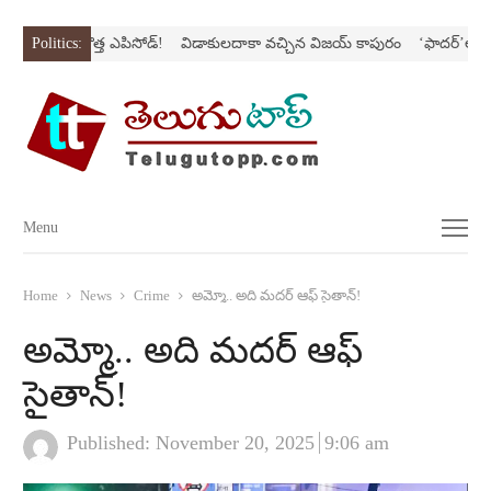
ిరీస్‌లో కొత్త ఎపిసోడ్‌!
Politics:
విడాకులదాకా వచ్చిన విజయ్‌ కాపురం
‘ఫాదర్‌’ల్యాండ్‌ని
Menu
Menu
Home
News
Crime
అమ్మో.. అది మదర్‌ ఆఫ్‌ సైతాన్‌!
అమ్మో.. అది మదర్‌ ఆఫ్‌
సైతాన్‌!
Published:
November 20, 2025
9:06 am