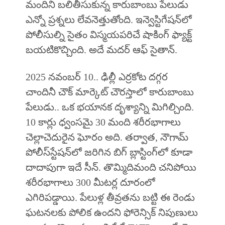
మందిని బలితీసుకున్న కారుబాంబు పేలుడు
ఎన్నో ప్రశ్నలు లేవనెత్తుతోంది. ఇన్వెస్టిగేషన్‌లో
పోలీసుల్ని సైతం విస్మయపరిచే షాకింగ్ ఫ్యాక్ట్‌
బయటికొచ్చింది. అదే మదర్ ఆఫ్ సైతాన్.
2025 నవంబర్ 10.. ఢిల్లీ ఎర్రకోట దగ్గర
చాందినీ చౌక్ మార్కెట్ చౌరస్తాలో కారుబాంబు
పేలుడు.. ఒక భయానక దృశ్యాన్ని మిగిల్చింది.
10 కార్లు ధ్వంసమై 30 మంది శరీరభాగాలు
చెల్లాచెదురైన ఘోరం అది. తర్వాత, నౌగామ్‌
పోలీస్‌స్టేషన్‌లో జరిగిన బిగ్‌ బ్లాస్టింగ్‌లో కూడా
దాదాపుగా ఇదే సీన్. తొమ్మిదిమంది చనిపోయి
శరీరభాగాలు 300 మీటర్ల దూరంలో
ఎగిరిపడ్డాయి. పేలుళ్ల తీవ్రతను బట్టి ఈ రెండు
ఘటనలకు పోలిక ఉందని ఫోరెన్సిక్‌ నిపుణులు