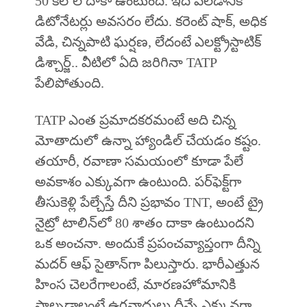
50 కిలోల దాకా ఉంటుంది. ఇది పేలడానికి
డిటోనేటర్లు అవసరం లేదు. కరెంట్‌ షాక్‌, అధిక
వేడి, చిన్నపాటి ఘర్షణ, లేదంటే ఎలక్ట్రోస్టాటిక్‌
డిశ్చార్జ్‌.. వీటిలో ఏది జరిగినా TATP
పేలిపోతుంది.
TATP ఎంత ప్రమాదకరమంటే అది చిన్న
మోతాదులో ఉన్నా హ్యాండిల్ చేయడం కష్టం.
తయారీ, రవాణా సమయంలో కూడా పేలే
అవకాశం ఎక్కువగా ఉంటుంది. పర్‌ఫెక్ట్‌గా
తీసుకెళ్లి పేల్చేస్తే దీని ప్రభావం TNT, అంటే ట్రై
నైట్రో టాలిన్‌లో 80 శాతం దాకా ఉంటుందని
ఒక అంచనా. అందుకే ప్రపంచవ్యాప్తంగా దీన్ని
మదర్‌ ఆఫ్‌ సైతాన్‌గా పిలుస్తారు. భారీఎత్తున
హింస చెలరేగాలంటే, మారణహోమానికి
పాల్పడాలంటే ఉగ్రవాదులు దీన్నే ఎక్కువగా