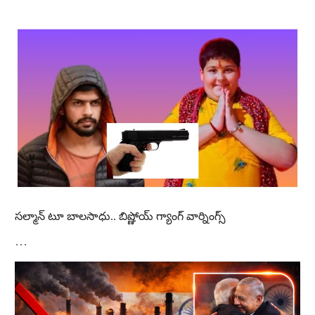
స‌ల్మాన్ టూ బాలసాధు.. బిష్ణోయ్ గ్యాంగ్ వార్నింగ్స్‌
…