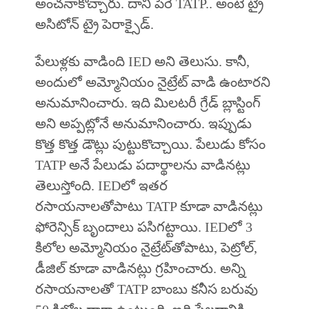
అంచనాకొచ్చారు. దాని పేరే TATP.. అంటే ట్రై
అసిటోన్‌ ట్రై పెరాక్సైడ్‌.
పేలుళ్లకు వాడింది IED అని తెలుసు. కానీ,
అందులో అమ్మోనియం నైట్రేట్‌ వాడి ఉంటారని
అనుమానించారు. ఇది మిలటరీ గ్రేడ్‌ బ్లాస్టింగ్‌
అని అప్పట్లోనే అనుమానించారు. ఇప్పుడు
కొత్త కొత్త డౌట్లు పుట్టుకొచ్చాయి. పేలుడు కోసం
TATP అనే పేలుడు పదార్థాలను వాడినట్లు
తెలుస్తోంది. IEDలో ఇతర
రసాయనాలతోపాటు TATP కూడా వాడినట్లు
ఫోరెన్సిక్‌ బృందాలు పసిగట్టాయి. IEDలో 3
కిలోల అమ్మోనియం నైట్రేట్‌తోపాటు, పెట్రోల్‌,
డీజిల్‌ కూడా వాడినట్లు గ్రహించారు. అన్ని
రసాయనాలతో TATP బాంబు కనీస బరువు