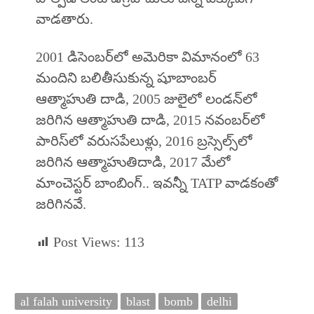
వాడతారు.
2001 డిసెంబర్‌లో అమెరికా విమానంలో 63
మందిని బలితీసుకున్న షూబాంబర్‌
ఆత్మాహుతి దాడి, 2005 జులైలో లండన్‌లో
జరిగిన ఆత్మాహుతి దాడి, 2015 నవంబర్‌లో
పారిస్‌లో వరుసపేలుళ్లు, 2016 బ్రస్సెల్స్‌లో
జరిగిన ఆత్మాహుతిదాడి, 2017 మేలో
మాంచెస్టర్‌ బాంబింగ్‌.. ఇవన్నీ TATP వాడకంతో
జరిగినవే.
Post Views:
113
al falah university
blast
bomb
delhi