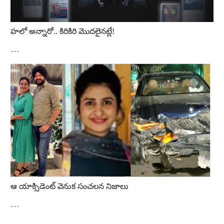
హలో అన్నారో.. కిరికిరి మొదలైనట్లే!
…
ఆ యాక్సిడెంట్‌ వెనుక సంచలన నిజాలు
…