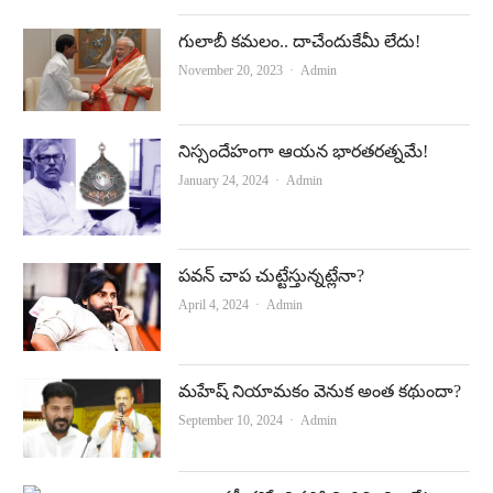
గులాబీ కమలం.. దాచేందుకేమీ లేదు!
Author
November 20, 2023
Admin
నిస్సందేహంగా ఆయన భారతరత్నమే!
Author
January 24, 2024
Admin
పవన్‌ చాప చుట్టేస్తున్నట్లేనా?
Author
April 4, 2024
Admin
మహేష్‌ నియామకం వెనుక అంత కథుందా?
Author
September 10, 2024
Admin