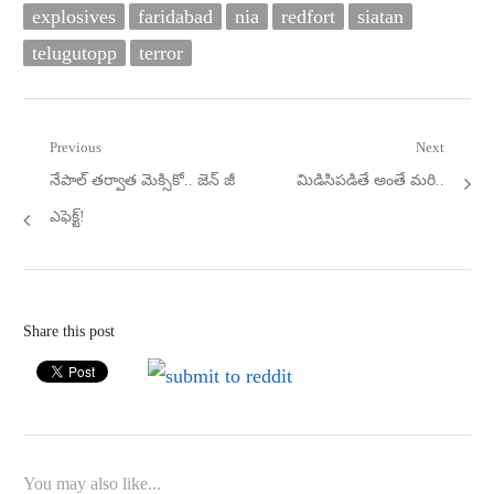
explosives
faridabad
nia
redfort
siatan
telugutopp
terror
Post
Previous
Next
Previous
Next
నేపాల్‌ తర్వాత మెక్సికో.. జెన్‌ జీ
మిడిసిపడితే అంతే మరి..
navigation
post:
post:
ఎఫెక్ట్‌!
Share this post
You may also like...