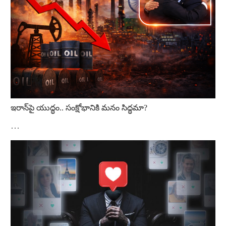
ఇరాన్‌పై యుద్ధం.. సంక్షోభానికి మనం సిద్ధమా?
…